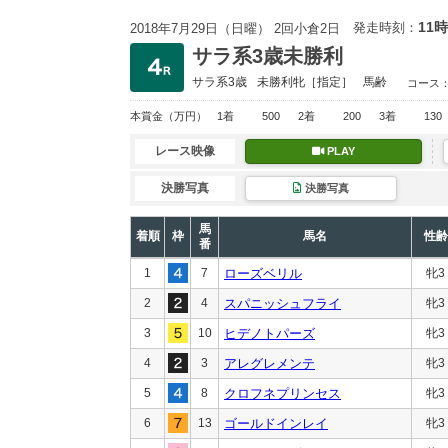
11時
発走時刻：
2018年7月29日（日曜） 2回小倉2日
サラ系3歳未勝利
サラ系3歳
未勝利
牝［指定］
馬齢
コース
本賞金
（万円）
1着
500
2着
200
3着
130
レース映像
PLAY
決勝写真
決勝写真
馬
着順
枠
馬名
性齢
番
1
7
ローズベリル
牝3
2
4
スパニッシュフライ
牝3
3
10
ヒデノトパーズ
牝3
4
3
アレグレメンテ
牝3
5
8
クロフネプリンセス
牝3
6
13
ゴールドインレイ
牝3