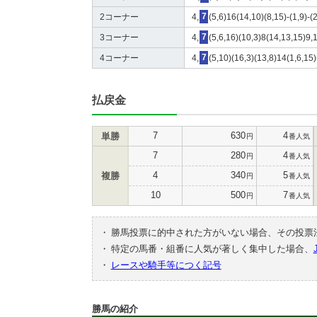
2コーナー
4,
7
(5,6)16(14,10)(8,15)-(1,9)-(
3コーナー
4,
7
(5,6,16)(10,3)8(14,13,15)9,
4コーナー
4,
7
(5,10)(16,3)(13,8)14(1,6,15)
払戻金
7
630
4
単勝
円
番人気
7
280
4
円
番人気
4
340
5
複勝
円
番人気
10
500
7
円
番人気
・
勝馬投票に的中された方がいない場合、その投票
・
特定の馬番・組番に人気が著しく集中した場合、
・
レースや騎手等につく記号
勝馬の紹介