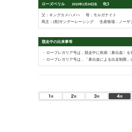
ローズベリル
牝3
2015年1月24日生
父：キングカメハメハ
母：モルガナイト
馬主：(有)サンデーレーシング
生産牧場：ノーザ
競走中の出来事等
・
ローブレガリア号は，競走中に疾病〔鼻出血〕を
・
ローブレガリア号は，「鼻出血による出走制限」