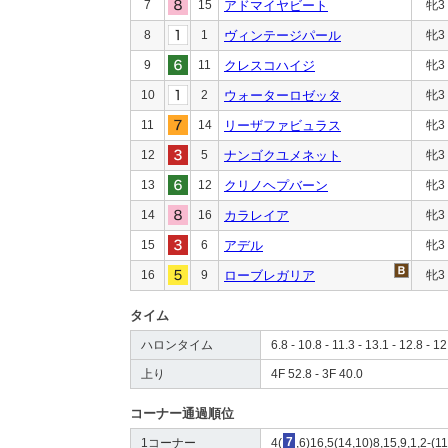
7
15
アドマイヤビート
牝3
8
1
ヴィンテージパール
牝3
9
11
クレスコハイジ
牝3
10
2
ウォーターロゼッタ
牝3
11
14
リーザファビュラス
牝3
12
5
ナンゴクユメネット
牝3
13
12
クリノヘプバーン
牝3
14
16
カラレイア
牝3
15
6
アデル
牝3
16
9
ローブレガリア
牝3
タイム
ハロンタイム
6.8 - 10.8 - 11.3 - 13.1 - 12.8 - 12
上り
4F 52.8 - 3F 40.0
コーナー通過順位
1コーナー
4(
7
,6)16,5(14,10)8,15,9,1,2-(1