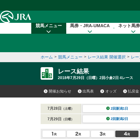
本文へ移動する
競馬メニュー
馬券・JRA-UMACA
ネット馬券
ホーム
>
競馬メニュー
>
レース結果 開催選択
>
レー
レース結果
2018年7月29日（日曜）2回小倉2日 4レース
開催お知らせ
出馬表
オッズ
払戻金
7月28日
2回新潟1日
（土曜）
7月29日
2回新潟2日
（日曜）