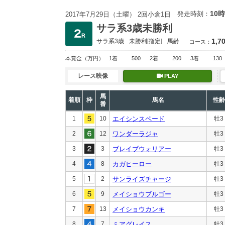
10時
発走時刻：
2017年7月29日（土曜） 2回小倉1日
サラ系3歳未勝利
1,7
サラ系3歳
未勝利
[指定]
馬齢
コース：
本賞金
（万円）
1着
500
2着
200
3着
130
レース映像
PLAY
馬
着順
枠
馬名
性齢
番
1
10
エイシンスペード
牡3
2
12
ワンダーラジャ
牡3
3
3
ブレイブウォリアー
牡3
4
8
カガヒーロー
牡3
5
2
サンライズチャージ
牡3
6
9
メイショウブルゴー
牡3
7
13
メイショウカンキ
牡3
8
7
ミアグレイス
牡3