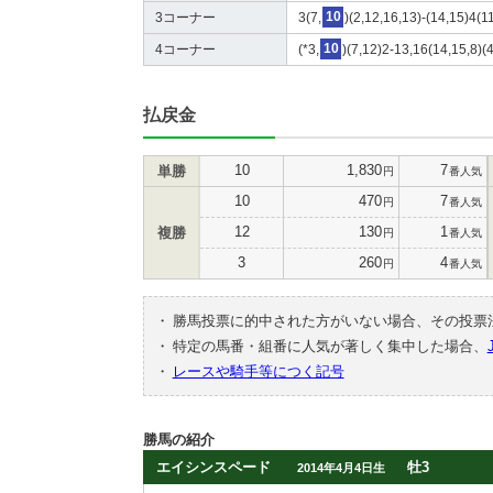
3コーナー
3(7,
10
)(2,12,16,13)-(14,15)4(11
4コーナー
(*3,
10
)(7,12)2-13,16(14,15,8)(4
払戻金
10
1,830
7
単勝
円
番人気
10
470
7
円
番人気
12
130
1
複勝
円
番人気
3
260
4
円
番人気
・
勝馬投票に的中された方がいない場合、その投票
・
特定の馬番・組番に人気が著しく集中した場合、
・
レースや騎手等につく記号
勝馬の紹介
エイシンスペード
牡3
2014年4月4日生