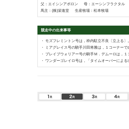
父：エイシンアポロン
母：エーシンフラクタル
馬主：(株)栄進堂
生産牧場：松本牧場
競走中の出来事等
・
モズフレミントン号は，枠内駐立不良〔立上る〕
・
ミアグレイス号の騎手川田将雅は，１コーナーで
・
ブレイブウォリアー号の騎手Ｍ．デムーロは，１
・
ワンダーゴレイロ号は，「タイムオーバーによる