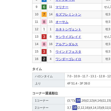
9
11
マリナー
せん
10
14
モズフレミントン
牡3
11
15
オーサム
牡3
12
1
カネトシヴェント
牡3
13
6
サンライズレイド
せん
14
16
アルアンダルス
牡3
15
5
ウインドフェスタ
牡3
16
4
ワンダーゴレイロ
牡3
タイム
ハロンタイム
7.0 - 10.9 - 11.7 - 13.1 - 12.8 - 12
上り
4F 51.4 - 3F 39.0
コーナー通過順位
1コーナー
(3,*7)(
10
,16)(2,12)(4,14)(11,15
2コーナー
3,7,
10
(2,12,16)(4,14,15)(9,11)1