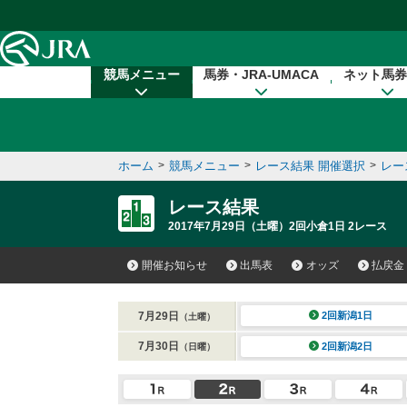
本文へ移動する
競馬メニュー
馬券・JRA-UMACA
ネット馬券
ホーム
>
競馬メニュー
>
レース結果 開催選択
>
レー
レース結果
2017年7月29日（土曜）2回小倉1日 2レース
開催お知らせ
出馬表
オッズ
払戻金
7月29日
2回新潟1日
（土曜）
7月30日
2回新潟2日
（日曜）