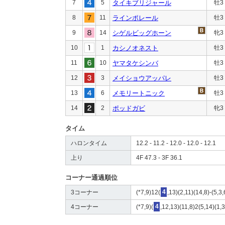
7
5
タイキブリジャール
牡3
8
11
ラインポレール
牡3
9
14
シゲルビッグホーン
牝3
10
1
カシノオネスト
牡3
11
10
ヤマタケシンバ
牡3
12
3
メイショウアッパレ
牡3
13
6
メモリートニック
牡3
14
2
ポッドガビ
牝3
タイム
ハロンタイム
12.2 - 11.2 - 12.0 - 12.0 - 12.1
上り
4F 47.3 - 3F 36.1
コーナー通過順位
3コーナー
(*7,9)12(
4
,13)(2,11)(14,8)-(5,3,
4コーナー
(*7,9)(
4
,12,13)(11,8)2(5,14)(1,3