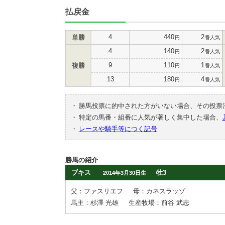
払戻金
4
440
2
単勝
円
番人気
4
140
2
円
番人気
9
110
1
複勝
円
番人気
13
180
4
円
番人気
・
勝馬投票に的中された方がいない場合、その投票
・
特定の馬番・組番に人気が著しく集中した場合、
・
レースや騎手等につく記号
勝馬の紹介
ブキス
牡3
2014年3月30日生
父：ファスリエフ
母：カネスラッゾ
馬主：杉澤 光雄
生産牧場：前谷 武志