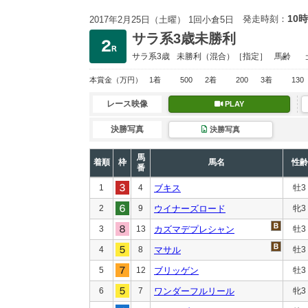
10時
発走時刻：
2017年2月25日（土曜） 1回小倉5日
サラ系3歳未勝利
サラ系3歳
未勝利
（混合）［指定］
馬齢
本賞金
（万円）
1着
500
2着
200
3着
130
レース映像
PLAY
決勝写真
決勝写真
馬
着順
枠
馬名
性齢
番
1
4
ブキス
牡3
2
9
ウイナーズロード
牝3
3
13
カズマデプレシャン
牡3
4
8
マサル
牡3
5
12
ブリッゲン
牡3
6
7
ワンダーフルリール
牝3