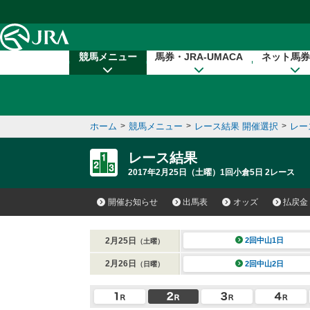
本文へ移動する
競馬メニュー
馬券・JRA-UMACA
ネット馬券
ホーム
>
競馬メニュー
>
レース結果 開催選択
>
レー
レース結果
2017年2月25日（土曜）1回小倉5日 2レース
開催お知らせ
出馬表
オッズ
払戻金
2月25日
2回中山1日
（土曜）
2月26日
2回中山2日
（日曜）