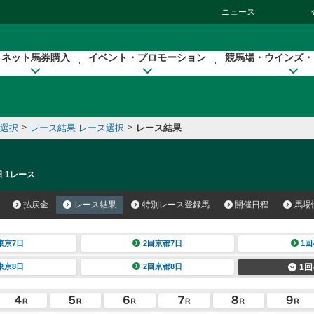
ニュース
ネット馬券購入
イベント・プロモーション
競馬場・ウインズ・
催選択
>
レース結果 レース選択
>
レース結果
日 1レース
払戻金
レース結果
特別レース登録馬
開催日程
馬場
東京7日
2回京都7日
1回
東京8日
2回京都8日
1回