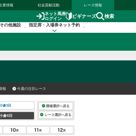
企業情報
社会貢献活動
レース情報
ネット馬券
検索
ビギナーズ
ログイン
その他施設
指定席・入場券ネット予約
情報
今週の注目レース
小倉3日
開催選択へ戻る
レース選択へ戻る
小倉4日