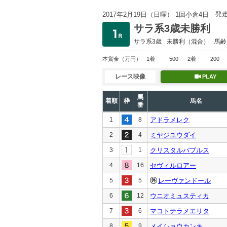
発
2017年2月19日（日曜） 1回小倉4日
サラ系3歳未勝利
サラ系3歳
未勝利
（混合）
馬齢
本賞金
（万円）
1着
500
2着
200
レース映像
PLAY
馬
着順
枠
馬名
番
1
8
アドラメレク
2
4
ミヤジユウダイ
3
1
クリスタルバブルス
4
16
セヴィルロアー
5
5
レーヴァンドール
6
12
ウニオミュスティカ
7
6
マコトテラメエリタ
8
9
メイショウカンキ