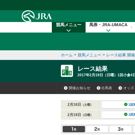
本文へ移動する
競馬メニュー
馬券・JRA-UMACA
ホーム
>
競馬メニュー
>
レース結果 開
レース結果
2017年2月19日（日曜）1回小倉4
開催お知らせ
出馬表
オッズ
2月18日
1回
（土曜）
2月19日
1回
（日曜）