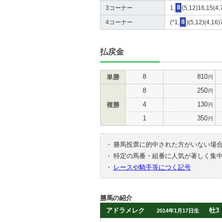
3コーナー
1,
8
(5,12)16,15(4,
4コーナー
(*1,
8
)(5,12)(4,16)
払戻金
8
810
単勝
円
8
250
円
4
130
複勝
円
1
350
円
・
勝馬投票に的中された方がいない場
・
特定の馬番・組番に人気が著しく集
・
レースや騎手等につく記号
勝馬の紹介
アドラメレク
牡3
2014年1月17日生