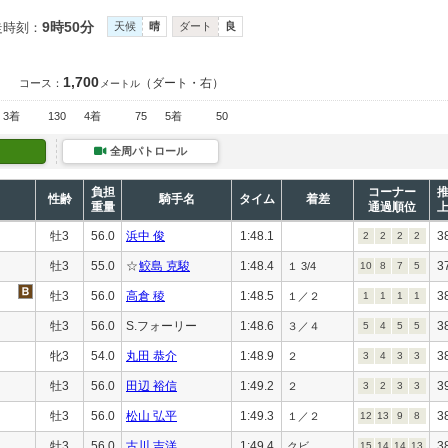
9時50分
走時刻：
天候
晴
ダート
良
1,700
（ダート・右）
コース：
メートル
3着
130
4着
75
5着
50
全周パトロール
負担
コーナー
性齢
騎手名
タイム
着差
重量
通過順位
牡3
56.0
浜中 俊
1:48.1
3
2
2
2
2
牡3
55.0
☆
鮫島 克駿
1:48.4
3
１ 3/4
10
8
7
5
牡3
56.0
高倉 稜
1:48.5
3
１／２
1
1
1
1
牡3
56.0
S.フォーリー
1:48.6
3
３／４
5
4
5
5
牝3
54.0
丸田 恭介
1:48.9
3
２
3
4
3
3
牡3
56.0
田辺 裕信
1:49.2
3
２
3
2
3
3
牡3
56.0
松山 弘平
1:49.3
3
１／２
12
13
9
8
牡3
56.0
古川 吉洋
1:49.4
3
クビ
15
14
14
13