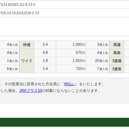
7)(14,6)10(3,11)-9,13-2
7(10,14,15,6)11(3,9)-2-13
4
2-4
1,000
3
枠連
馬連
番人気
円
番人気
4
4-8
570
4
馬単
番人気
円
番人気
1
1-8
1,810
20
ワイド
3連複
番人気
円
番人気
6
1-4
720
7
3連単
番人気
円
番人気
合、その投票法に投票された方全員に「
特払い
」をいたします。
中した場合、
JRAプラス10
の対象にならないことがあります。