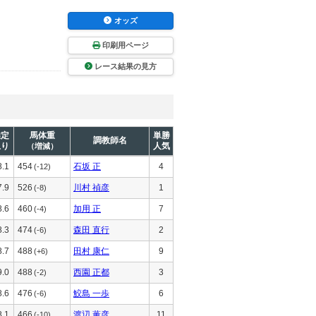
オッズ
印刷用ページ
レース結果の見方
推定
馬体重
単勝
調教師名
上り
人気
（増減）
8.1
454
石坂 正
4
(-12)
7.9
526
川村 禎彦
1
(-8)
8.6
460
加用 正
7
(-4)
8.3
474
森田 直行
2
(-6)
8.7
488
田村 康仁
9
(+6)
9.0
488
西園 正都
3
(-2)
8.6
476
鮫島 一歩
6
(-6)
8.1
466
渡辺 薫彦
11
(-10)