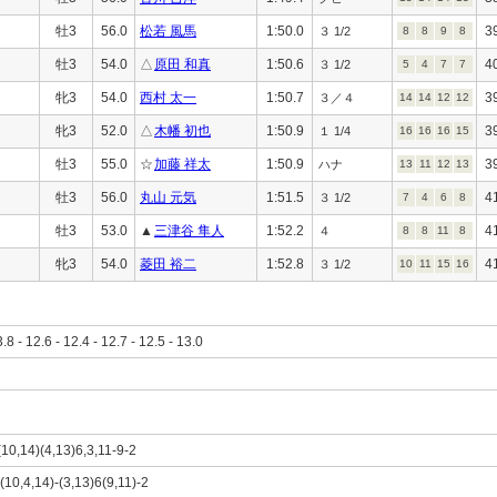
牡3
56.0
松若 風馬
1:50.0
3
３ 1/2
8
8
9
8
牡3
54.0
△
原田 和真
1:50.6
4
３ 1/2
5
4
7
7
牝3
54.0
西村 太一
1:50.7
3
３／４
14
14
12
12
牝3
52.0
△
木幡 初也
1:50.9
3
１ 1/4
16
16
16
15
牡3
55.0
☆
加藤 祥太
1:50.9
3
ハナ
13
11
12
13
牡3
56.0
丸山 元気
1:51.5
4
３ 1/2
7
4
6
8
牡3
53.0
▲
三津谷 隼人
1:52.2
4
４
8
8
11
8
牝3
54.0
菱田 裕二
1:52.8
4
３ 1/2
10
11
15
16
3.8 - 12.6 - 12.4 - 12.7 - 12.5 - 13.0
(10,14)(4,13)6,3,11-9-2
)(10,4,14)-(3,13)6(9,11)-2