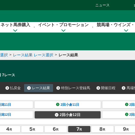
ニュース
ネット馬券購入
イベント・プロモーション
競馬場・ウインズ・
催選択
>
レース結果 レース選択
>
レース結果
日 7レース
払戻金
レース結果
特別レース登録馬
開催日程
馬場
新潟11日
2回小倉11日
2回
新潟12日
2回小倉12日
2回