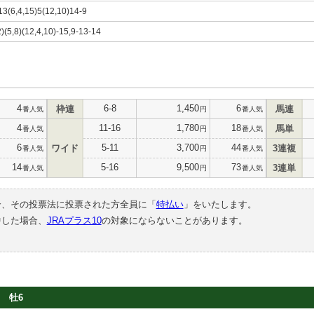
)13(6,4,15)5(12,10)14-9
2)(5,8)(12,4,10)-15,9-13-14
4
6-8
1,450
6
枠連
馬連
番人気
円
番人気
4
11-16
1,780
18
馬単
番人気
円
番人気
6
5-11
3,700
44
ワイド
3連複
番人気
円
番人気
14
5-16
9,500
73
3連単
番人気
円
番人気
合、その投票法に投票された方全員に「
特払い
」をいたします。
中した場合、
JRAプラス10
の対象にならないことがあります。
牡6