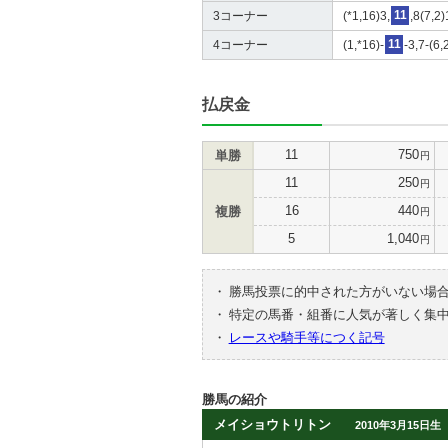
3コーナー
(*1,16)3,
11
,8(7,2
4コーナー
(1,*16)-
11
-3,7-(6,
払戻金
11
750
単勝
円
11
250
円
16
440
複勝
円
5
1,040
円
・
勝馬投票に的中された方がいない場
・
特定の馬番・組番に人気が著しく集
・
レースや騎手等につく記号
勝馬の紹介
メイショウトリトン
2010年3月15日生