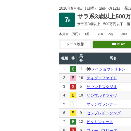
発
2016年9月4日（日曜） 2回小倉12日
サラ系3歳以上500
サラ系3歳以上
500万円以下
（混
本賞金
（万円）
1着
750
2着
300
レース映像
PLAY
馬
着順
枠
馬名
番
1
11
メイショウトリトン
2
16
ディグニファイド
3
5
サウンドスタジオ
4
10
サンマルドライヴ
5
1
マッシヴランナー
6
9
セレブレイトソング
7
12
ビタミンエース
8
6
フィールブリーズ