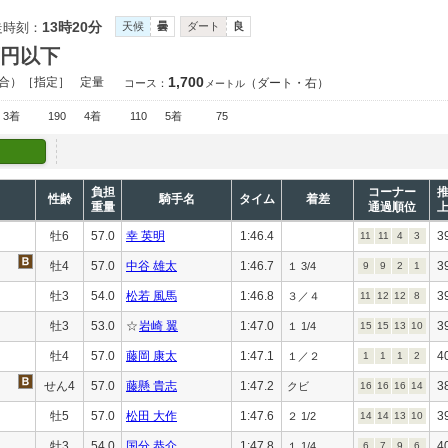
13時20分
走時刻：
天候
曇
ダート
良
万円以下
1,700
合）［指定］
定量
（ダート・右）
コース：
メートル
3着
190
4着
110
5着
75
負担
コーナー
性齢
騎手名
タイム
着差
重量
通過順位
牡6
57.0
幸 英明
1:46.4
3
11
11
4
3
牡4
57.0
中谷 雄太
1:46.7
3
１ 3/4
9
9
2
1
牡3
54.0
松若 風馬
1:46.8
3
３／４
11
12
12
8
牡3
53.0
☆
岩崎 翼
1:47.0
3
１ 1/4
15
15
13
10
牡4
57.0
藤岡 康太
1:47.1
4
１／２
1
1
1
2
せん4
57.0
藤懸 貴志
1:47.2
3
クビ
16
16
16
14
牡5
57.0
松田 大作
1:47.6
3
２ 1/2
14
14
13
10
牡3
54.0
国分 恭介
1:47.8
4
１ 1/4
6
7
9
6