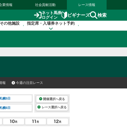
企業情報
社会貢献活動
レース情報
ネット馬券
検索
ビギナーズ
ログイン
その他施設
指定席・入場券ネット予約
情報
今週の注目レース
札幌5日
開催選択へ戻る
レース選択へ戻る
札幌6日