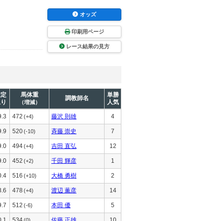
オッズ
印刷用ページ
レース結果の見方
推定
馬体重
単勝
調教師名
上り
人気
（増減）
9.3
472
藤沢 則雄
4
(+4)
9.9
520
斉藤 崇史
7
(-10)
9.0
494
吉田 直弘
12
(+4)
9.0
452
千田 輝彦
1
(+2)
0.4
516
大橋 勇樹
2
(+10)
8.6
478
渡辺 薫彦
14
(+4)
9.7
512
本田 優
5
(-6)
0.1
534
佐藤 正雄
10
(0)