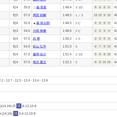
牡4
55.0
△
義 英真
1:48.4
4
３ 1/2
6
6
6
6
牡5
57.0
岡田 祥嗣
1:48.5
4
１／２
13
13
9
10
牝4
52.0
▲
森 裕太朗
1:48.5
4
クビ
4
4
6
5
牡3
54.0
川田 将雅
1:48.6
4
クビ
2
2
3
4
牡4
57.0
武 豊
1:50.2
4
１０
2
3
5
8
牡3
54.0
松山 弘平
1:51.0
4
５
6
7
9
13
牡4
57.0
藤岡 佑介
1:51.4
4
２ 1/2
5
5
8
15
牡4
57.0
熊沢 重文
1:52.2
4
５
9
9
15
16
2.2 - 12.7 - 12.5 - 12.4 - 13.4 - 13.9
)(14,16)-(5,
11
)4-12,10-9
)-(14,16)-
11
,5,4-12,10-9