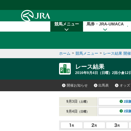
本文へ移動する
競馬メニュー
馬券・JRA-UMACA
ホーム
>
競馬メニュー
>
レース結果 開
レース結果
2016年9月4日（日曜）2回小倉12
開催お知らせ
出馬表
オッズ
9月3日
2回
（土曜）
9月4日
2回
（日曜）