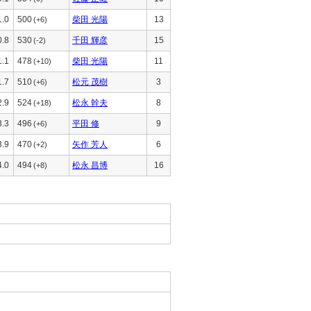
1.0
500
柴田 光陽
13
(+6)
0.8
530
千田 輝彦
15
(-2)
1.1
478
柴田 光陽
11
(+10)
1.7
510
松元 茂樹
3
(+6)
2.9
524
松永 幹夫
8
(+18)
3.3
496
平田 修
9
(+6)
3.9
470
矢作 芳人
6
(+2)
4.0
494
松永 昌博
16
(+8)