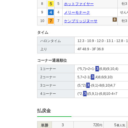
8
5
ホットファイヤー
牡3
9
4
メリーモナーク
せん
10
7
ケンブリッジヌーサ
牡3
タイム
ハロンタイム
12.3 - 10.9 - 12.0 - 13.1 - 12.8 - 
上り
4F 48.9 - 3F 36.8
コーナー通過順位
1コーナー
(*5,7)=2=1-
3
(6,8)(9,10,4)
2コーナー
5,7=2-1(
3
,4)8,6(9,10)
3コーナー
(5,*2)
3
-(9,1)-8(6,10)4,7
4コーナー
(*2,
3
)(5,9,1)-(6,8)10-4=7
払戻金
3
720
5
単勝
円
番人気