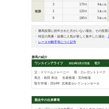
3
170
4
円
番人気
2
120
1
複勝
円
番人気
9
180
5
円
番人気
・
勝馬投票に的中された方がいない場合、その投票
・
特定の馬番・組番に人気が著しく集中した場合、
・
レースや騎手等につく記号
勝馬の紹介
ワンスインアライフ
牡3
2013年3月17日生
父：ドリームジャーニー
母：エレガントトーク
馬主：前田 幸治
生産牧場：宮内牧場
取引市場：2014年
北海道セレクションセール
競走中の出来事等
・
ケンブリッジヌーサ号は，「タイムオーバーによ