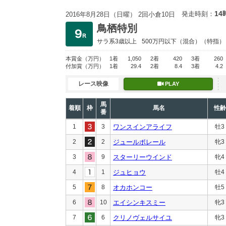
14
発走時刻：
2016年8月28日（日曜） 2回小倉10日
鳥栖特別
サラ系3歳以上
500万円以下
（混合）（特指）
本賞金
（万円）
1着
1,050
2着
420
3着
260
付加賞
（万円）
1着
29.4
2着
8.4
3着
4.2
レース映像
PLAY
馬
着順
枠
馬名
性齢
番
1
3
ワンスインアライフ
牡3
2
2
ジュールポレール
牝3
3
9
スターリーウインド
牝4
4
1
ジュヒョウ
牡4
5
8
オカホンコー
牡5
6
10
エイシンキスミー
牝3
7
6
クリノヴェルサイユ
牝3