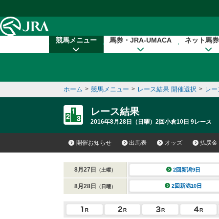
本文へ移動する
競馬メニュー
馬券・JRA-UMACA
ネット馬券
ホーム
>
競馬メニュー
>
レース結果 開催選択
>
レー
レース結果
2016年8月28日（日曜）2回小倉10日 9レース
開催お知らせ
出馬表
オッズ
払戻金
8月27日
2回新潟9日
（土曜）
8月28日
2回新潟10日
（日曜）