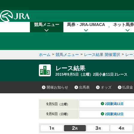
本文へ移動する
競馬メニュー
馬券・JRA-UMACA
ネット馬券
ホーム
>
競馬メニュー
>
レース結果 開催選択
>
レー
レース結果
2015年9月5日（土曜）2回小倉11日 2レース
開催お知らせ
出馬表
オッズ
払戻金
9月5日
2回新潟11日
（土曜）
9月6日
2回新潟12日
（日曜）