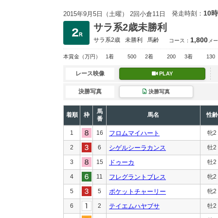
10時
発走時刻：
2015年9月5日（土曜） 2回小倉11日
サラ系2歳未勝利
1,800
サラ系2歳
未勝利
馬齢
コース：
メー
本賞金
（万円）
1着
500
2着
200
3着
130
レース映像
PLAY
決勝写真
決勝写真
馬
着順
枠
馬名
性齢
番
1
16
フロムマイハート
牝2
2
6
シゲルシーラカンス
牡2
3
15
ドゥーカ
牡2
4
11
フレグラントブレス
牝2
5
5
ポケットチャーリー
牝2
6
2
テイエムハヤブサ
牡2