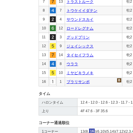
7
13
トラストルーク
牡2
8
7
トウケイイダテン
牡2
9
4
サウンドスカイ
牡2
10
12
ロードレグナム
牡2
11
3
グッドプリン
牝2
12
9
ジェイシックス
牡2
13
14
タイセイフラム
牝2
14
8
ウララ
牝2
15
10
ミヤビキラメキ
牝2
16
1
ブラリサンポ
牡2
タイム
ハロンタイム
12.4 - 12.0 - 12.6 - 12.3 - 11.7 - 1
上り
4F 47.6 - 3F 35.6
コーナー通過順位
1コーナー
13(8,
16
)(6,10)(5,14)(7,12)(2,3,