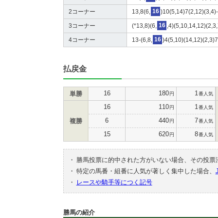
2コーナー
13,8(6,
16
)10(5,14)7(2,12)(3,4)
3コーナー
(*13,8)(6,
16
,4)(5,10,14,12)(2,3
4コーナー
13-(6,8,
16
)4(5,10)(14,12)(2,3)
払戻金
16
180
1
単勝
円
番人気
16
110
1
円
番人気
6
440
7
複勝
円
番人気
15
620
8
円
番人気
・
勝馬投票に的中された方がいない場合、その投票
・
特定の馬番・組番に人気が著しく集中した場合、
・
レースや騎手等につく記号
勝馬の紹介