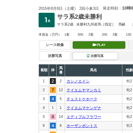
10時
発走時刻：
2015年8月8日（土曜） 2回小倉3日
サラ系2歳未勝利
サラ系2歳
未勝利
九州産馬［指定］
馬齢
本賞金
（万円）
1着
500
2着
200
3着
130
レース映像
PLAY
決勝写真
決勝写真
馬
着順
枠
馬名
性齢
番
1
2
カシノエイシ
牡2
2
12
テイエムヤマンカミ
牝2
3
5
チェストケホーク
牝2
4
1
テイエムマケンゲナ
牝2
5
14
エディブルフラワー
牝2
6
6
ホーザンポントス
牡2