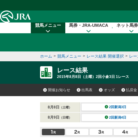
本文へ移動する
競馬メニュー
馬券・JRA-UMACA
ネット馬券
ホーム
>
競馬メニュー
>
レース結果 開催選択
>
レー
レース結果
2015年8月8日（土曜）2回小倉3日 1レース
開催お知らせ
出馬表
オッズ
払戻金
8月8日
2回新潟3日
（土曜）
8月9日
2回新潟4日
（日曜）