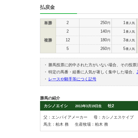
払戻金
2
250
1
単勝
円
番人気
2
140
1
円
番人気
12
180
3
複勝
円
番人気
5
260
5
円
番人気
・
勝馬投票に的中された方がいない場合、その投票
・
特定の馬番・組番に人気が著しく集中した場合、
・
レースや騎手等につく記号
勝馬の紹介
カシノエイシ
牡2
2013年3月19日生
父：エンパイアメーカー
母：カシノエスケイプ
馬主：柏木 務
生産牧場：柏木 務