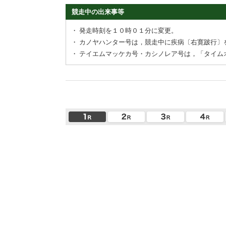
競走中の出来事等
・
発走時刻を１０時０１分に変更。
・
カノヤハンター号は，競走中に疾病〔右寛跛行〕
・
テイエムマッケカ号・カシノレア号は，「タイム