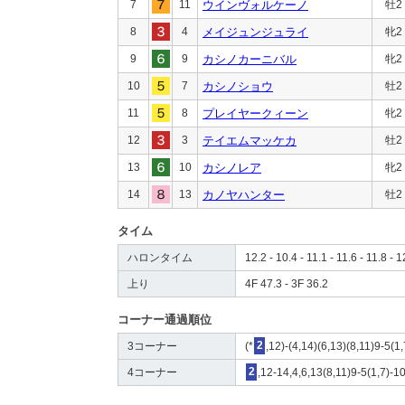
7
11
ウインヴォルケーノ
牡2
8
4
メイジュンジュライ
牝2
9
9
カシノカーニバル
牝2
10
7
カシノショウ
牡2
11
8
プレイヤークィーン
牝2
12
3
テイエムマッケカ
牡2
13
10
カシノレア
牝2
14
13
カノヤハンター
牡2
タイム
ハロンタイム
12.2 - 10.4 - 11.1 - 11.6 - 11.8 - 1
上り
4F 47.3 - 3F 36.2
コーナー通過順位
3コーナー
(*
2
,12)-(4,14)(6,13)(8,11)9-5(1
4コーナー
2
,12-14,4,6,13(8,11)9-5(1,7)-1