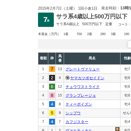
13時
発走時刻：
2015年2月7日（土曜） 1回小倉1日
サラ系4歳以上500万円以下
サラ系4歳以上
500万円以下
定量
コース：
本賞金
（万円）
1着
700
2着
280
3着
180
馬
着順
枠
馬名
性齢
番
1
13
グレートヴァリュー
牡7
2
4
ヤマカツポセイドン
牡6
3
12
チュウワストライク
牡6
4
15
グランプレージョ
牡6
5
8
ティーポイズン
牡4
6
9
シップウ
せん
7
7
カフジスター
牡4
8
2
ヴァルティカル
牡5