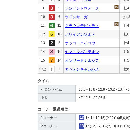
9
5
ランドントウォーク
牡4
10
6
ウインサーガ
せん
11
11
クラウンデピュティ
牡4
12
10
ハワイアンソルト
牡6
13
3
ホッコーエイコウ
牡4
14
16
ヤマニンパンテオン
牡5
15
14
オンワードナルシス
牡5
中止
1
ガッテンキャンパス
牡6
タイム
ハロンタイム
13.0 - 11.8 - 12.8 - 13.2 - 13.4 - 1
上り
4F 48.5 - 3F 36.5
コーナー通過順位
1コーナー
13
,14,11(12,15)(2,10)16(5,6,9
2コーナー
13
,14(12,15,11)-(2,10)16(5,6,9