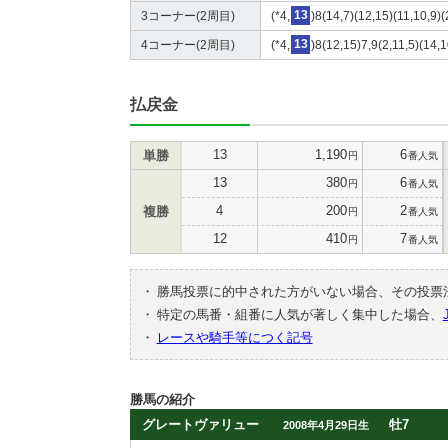
3コーナー(2周目)
(*4,
13
)8(14,7)(12,15)(11,10,9)(
4コーナー(2周目)
(*4,
13
)8(12,15)7,9(2,11,5)(14,
払戻金
13
1,190
6
単勝
円
番人気
13
380
6
円
番人気
4
200
2
複勝
円
番人気
12
410
7
円
番人気
・
勝馬投票に的中された方がいない場合、その投票
・
特定の馬番・組番に人気が著しく集中した場合、
・
レースや騎手等につく記号
勝馬の紹介
グレートヴァリュー
牡7
2008年4月29日生