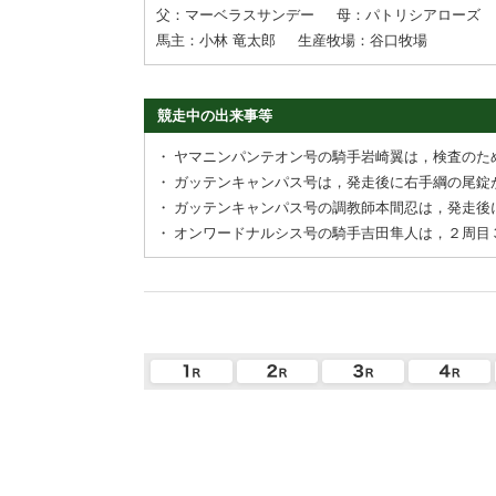
父：マーベラスサンデー
母：パトリシアローズ
馬主：小林 竜太郎
生産牧場：谷口牧場
競走中の出来事等
・
ヤマニンパンテオン号の騎手岩崎翼は，検査のた
・
ガッテンキャンパス号は，発走後に右手綱の尾錠
・
ガッテンキャンパス号の調教師本間忍は，発走後
・
オンワードナルシス号の騎手吉田隼人は，２周目