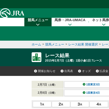
本文へ移動する
競馬メニュー
馬券・JRA-UMACA
ネット馬券
ホーム
>
競馬メニュー
>
レース結果 開催選択
>
レー
レース結果
2015年2月7日（土曜）1回小倉1日 7レース
開催お知らせ
出馬表
オッズ
払戻金
2月7日
1回東京3日
（土曜）
2月8日
1回東京4日
（日曜）