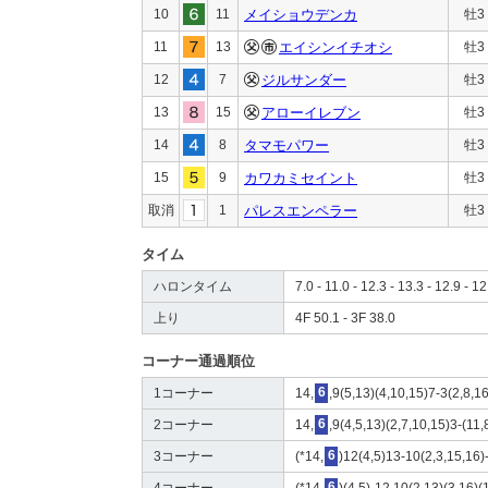
10
11
メイショウデンカ
牡3
11
13
エイシンイチオシ
牡3
12
7
ジルサンダー
牡3
13
15
アローイレブン
牡3
14
8
タマモパワー
牡3
15
9
カワカミセイント
牡3
取消
1
パレスエンペラー
牡3
タイム
ハロンタイム
7.0 - 11.0 - 12.3 - 13.3 - 12.9 - 12
上り
4F 50.1 - 3F 38.0
コーナー通過順位
1コーナー
14,
6
,9(5,13)(4,10,15)7-3(2,8,1
2コーナー
14,
6
,9(4,5,13)(2,7,10,15)3-(11
3コーナー
(*14,
6
)12(4,5)13-10(2,3,15,16)
4コーナー
(*14,
6
)(4,5)-12,10(2,13)(3,16)(