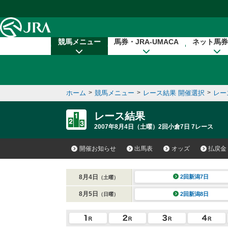
本文へ移動する
競馬メニュー
馬券・JRA-UMACA
ネット馬券
ホーム
>
競馬メニュー
>
レース結果 開催選択
>
レー
レース結果
2007年8月4日（土曜）2回小倉7日 7レース
開催お知らせ
出馬表
オッズ
払戻金
8月4日
2回新潟7日
（土曜）
8月5日
2回新潟8日
（日曜）