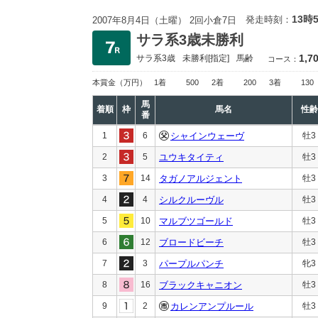
13時
発走時刻：
2007年8月4日（土曜） 2回小倉7日
サラ系3歳未勝利
1,7
サラ系3歳
未勝利
[指定]
馬齢
コース：
本賞金
（万円）
1着
500
2着
200
3着
130
馬
着順
枠
馬名
性齢
番
1
6
シャインウェーヴ
牡3
2
5
ユウキタイティ
牡3
3
14
タガノアルジェント
牡3
4
4
シルクルーヴル
牡3
5
10
マルブツゴールド
牡3
6
12
ブロードビーチ
牡3
7
3
パープルパンチ
牝3
8
16
ブラックキャニオン
牡3
9
2
カレンアンプルール
牡3