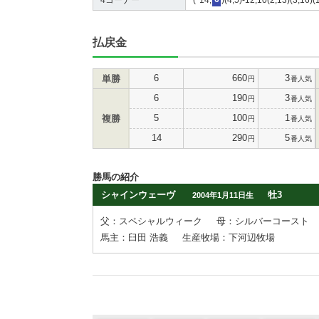
払戻金
6
660
3
単勝
円
番人気
6
190
3
円
番人気
5
100
1
複勝
円
番人気
14
290
5
円
番人気
勝馬の紹介
シャインウェーヴ
牡3
2004年1月11日生
父：スペシャルウィーク
母：シルバーコースト
馬主：臼田 浩義
生産牧場：下河辺牧場