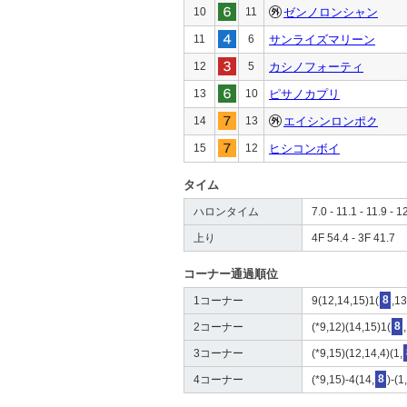
10
11
ゼンノロンシャン
11
6
サンライズマリーン
12
5
カシノフォーティ
13
10
ピサノカプリ
14
13
エイシンロンポク
15
12
ヒシコンボイ
タイム
ハロンタイム
7.0 - 11.1 - 11.9 - 1
上り
4F 54.4 - 3F 41.7
コーナー通過順位
1コーナー
9(12,14,15)1(
8
,13
2コーナー
(*9,12)(14,15)1(
8
3コーナー
(*9,15)(12,14,4)(1,
4コーナー
(*9,15)-4(14,
8
)-(1