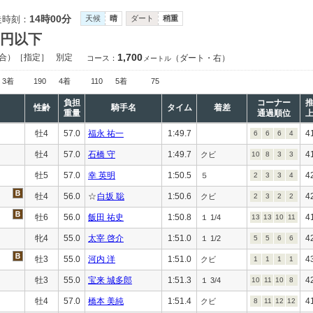
14時00分
走時刻：
天候
晴
ダート
稍重
万円以下
1,700
合）［指定］
別定
（ダート・右）
コース：
メートル
3着
190
4着
110
5着
75
負担
コーナー
性齢
騎手名
タイム
着差
重量
通過順位
牡4
57.0
福永 祐一
1:49.7
4
6
6
6
4
牡4
57.0
石橋 守
1:49.7
4
クビ
10
8
3
3
牡5
57.0
幸 英明
1:50.5
4
５
2
3
3
4
牡4
56.0
☆
白坂 聡
1:50.6
4
クビ
2
3
2
2
牡6
56.0
飯田 祐史
1:50.8
4
１ 1/4
13
13
10
11
牝4
55.0
太宰 啓介
1:51.0
4
１ 1/2
5
5
6
6
牡3
55.0
河内 洋
1:51.0
4
クビ
1
1
1
1
牡3
55.0
宝来 城多郎
1:51.3
4
１ 3/4
10
11
10
8
牡4
57.0
橋本 美純
1:51.4
4
クビ
8
11
12
12