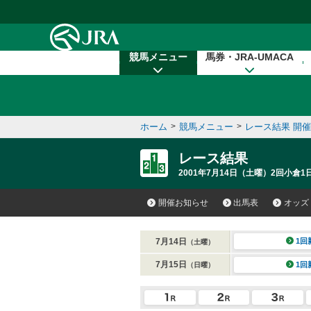
本文へ移動する
競馬メニュー
馬券・JRA-UMACA
ホーム
>
競馬メニュー
>
レース結果 開
レース結果
2001年7月14日（土曜）2回小倉1
開催お知らせ
出馬表
オッズ
7月14日
1回
（土曜）
7月15日
1回
（日曜）