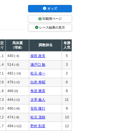
オッズ
印刷用ページ
レース結果の見方
推定
馬体重
単勝
調教師名
上り
人気
（増減）
1.1
440
柴田 政見
5
(-4)
1.4
514
瀬戸口 勉
3
(-6)
2.1
492
松元 省一
2
(-14)
2.6
476
白井 寿昭
6
(+2)
1.6
466
角居 勝彦
8
(0)
2.3
444
太宰 義人
11
(+2)
3.0
490
安田 隆行
9
(+8)
2.2
474
松元 茂樹
10
(-8)
1.7
494
野村 彰彦
12
(+12)