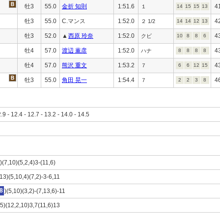
牡3
55.0
金折 知則
1:51.6
4
１
14
15
15
13
牡3
55.0
C.マンス
1:52.0
4
２ 1/2
14
14
12
13
牡3
52.0
▲
西原 玲奈
1:52.0
4
クビ
10
8
8
6
牡4
57.0
渡辺 薫彦
1:52.0
4
ハナ
8
8
8
8
牡4
57.0
熊沢 重文
1:53.2
4
７
6
6
12
15
牡3
55.0
角田 晃一
1:54.4
4
７
2
2
3
8
2.9 - 12.4 - 12.7 - 13.2 - 14.0 - 14.5
)(7,10)(5,2,4)3-(11,6)
,13)(5,10,4)(7,2)-3-6,11
8
)(5,10)(3,2)-(7,13,6)-11
,5)(12,2,10)3,7(11,6)13