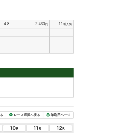
4-8
2,430
11
円
番人気
る
レース選択へ戻る
印刷用ページ