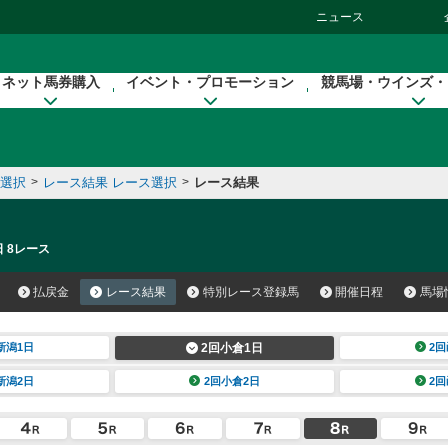
ニュース
ネット馬券購入
イベント・プロモーション
競馬場・ウインズ・
催選択
>
レース結果 レース選択
>
レース結果
日 8レース
払戻金
レース結果
特別レース登録馬
開催日程
馬場
新潟1日
2回小倉1日
2回
新潟2日
2回小倉2日
2回