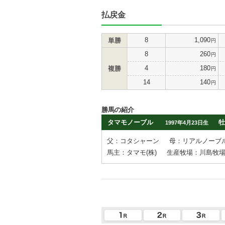
払戻金
8
1,090
単勝
円
8
260
円
4
180
複勝
円
14
140
円
勝馬の紹介
タマモノーブル
牡
1997年4月23日生
父：コタシャーン
母：リアルノーブ
馬主：タマモ(株)
生産牧場：川島牧