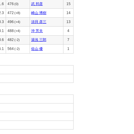
1.6
476
武 邦彦
15
(0)
2.3
472
崎山 博樹
14
(+8)
3.3
496
須貝 彦三
13
(+4)
3.1
488
沖 芳夫
4
(+4)
3.6
482
湯浅 三郎
7
(-2)
6.1
564
佐山 優
1
(-2)