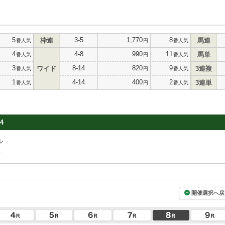
5
3-5
1,770
8
枠連
馬連
番人気
円
番人気
4
4-8
990
11
馬単
番人気
円
番人気
3
8-14
820
9
ワイド
3連複
番人気
円
番人気
1
4-14
400
2
3連単
番人気
円
番人気
4
ル
場
開催選択へ戻