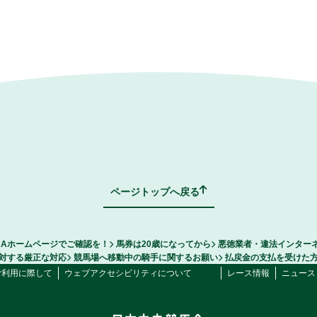
ページトップへ戻る
RAホームページでご確認を！
馬券は20歳になってから
悪徳業者・違法インター
対する厳正な対応
競馬場へ移動中の騎手に関するお願い
払戻金の支払を受けた
ご利用に際して
ウェブアクセシビリティについて
レース情報
ニュース