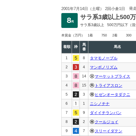
発
2001年7月14日（土曜） 2回小倉1日
サラ系3歳以上500
サラ系3歳以上
500万円以下
（混
本賞金
（万円）
1着
750
2着
300
馬
着順
枠
馬名
番
1
8
タマモノーブル
2
4
マンボノリズム
3
14
マーケットプライス
4
15
トライアスロン
5
3
ヒゼンオータダクニ
6
1
ニシノチナ
7
9
ダイイチランバン
8
2
クールジョイ
9
7
スリーイダテン