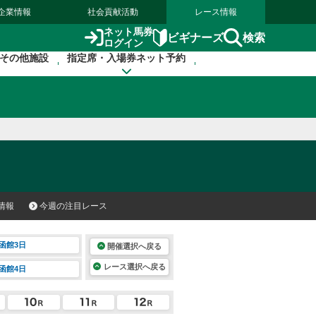
企業情報
社会貢献活動
レース情報
ネット馬券
検索
ビギナーズ
ログイン
その他施設
指定席・入場券ネット予約
情報
今週の注目レース
函館3日
開催選択へ戻る
レース選択へ戻る
函館4日