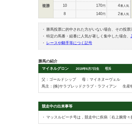
10
170
4
複勝
円
番人気
8
140
2
円
番人気
・
勝馬投票に的中された方がいない場合、その投票
・
特定の馬番・組番に人気が著しく集中した場合、
・
レースや騎手等につく記号
勝馬の紹介
マイネルグロン
牡6
2018年6月7日生
父：ゴールドシップ
母：マイネヌーヴェル
馬主：(株)サラブレッドクラブ・ラフィアン
生産
競走中の出来事等
・
マッスルビーチ号は，競走中に疾病〔右上腕骨々