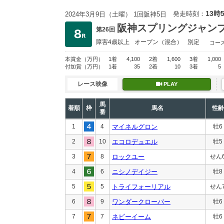
13時
発走時刻：
2024年3月9日（土曜） 1回阪神5日
阪神スプリングジャン
第26回
障害4歳以上
オープン
（混合）
別定
コー
本賞金
（万円）
1着
4,100
2着
1,600
3着
1,000
付加賞
（万円）
1着
35
2着
10
3着
5
レース映像
PLAY
馬
着順
枠
馬名
性齢
番
1
4
マイネルグロン
牡6
2
10
エコロデュエル
牡5
3
8
ロックユー
せん
4
6
ニシノデイジー
牡8
5
5
トライフォーリアル
せん
6
9
ワンダークローバー
牡6
7
7
ネビーイーム
牡6