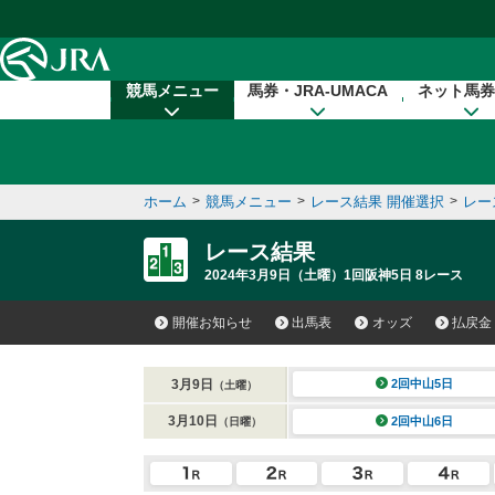
本文へ移動する
競馬メニュー
馬券・JRA-UMACA
ネット馬券
ホーム
>
競馬メニュー
>
レース結果 開催選択
>
レー
レース結果
2024年3月9日（土曜）1回阪神5日 8レース
開催お知らせ
出馬表
オッズ
払戻金
3月9日
2回中山5日
（土曜）
3月10日
2回中山6日
（日曜）