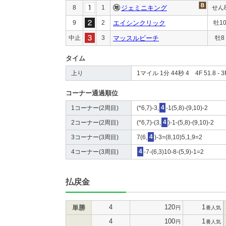
8
1
ジェミニキング
せん
9
2
エイシンクリック
牡1
中止
3
マッスルビーチ
牡8
タイム
上り
1マイル 1分 44秒 4 4F 51.8 - 3F
コーナー通過順位
1コーナー(2周目)
(*6,7)-3,
4
-1(5,8)-(9,10)-2
2コーナー(2周目)
(*6,7)-(3,
4
)-1-(5,8)-(9,10)-2
3コーナー(3周目)
7(6,
4
)-3=(8,10)5,1,9=2
4コーナー(3周目)
4
-7-(6,3)10-8-(5,9)-1=2
払戻金
4
120
1
単勝
円
番人気
4
100
1
円
番人気