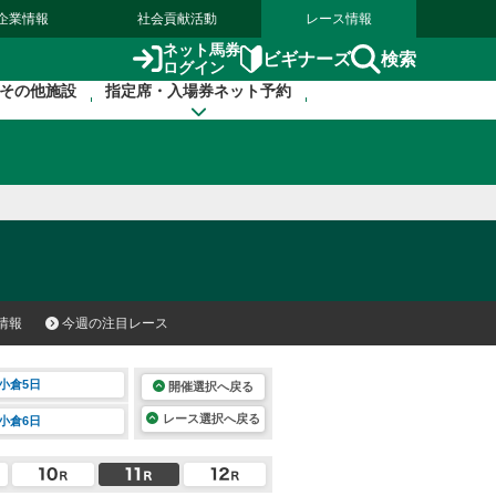
企業情報
社会貢献活動
レース情報
ネット馬券
検索
ビギナーズ
ログイン
その他施設
指定席・入場券ネット予約
情報
今週の注目レース
小倉5日
開催選択へ戻る
レース選択へ戻る
小倉6日