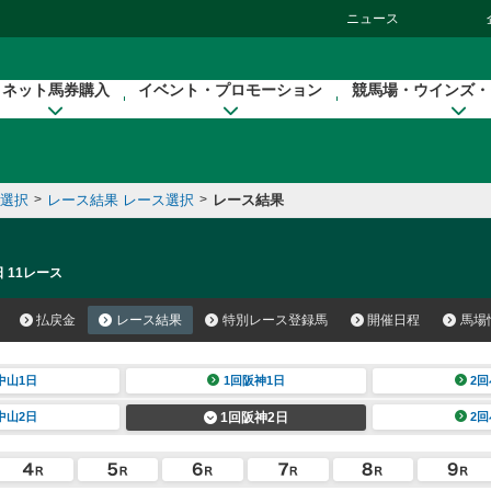
ニュース
ネット馬券購入
イベント・プロモーション
競馬場・ウインズ・
催選択
>
レース結果 レース選択
>
レース結果
 11レース
払戻金
レース結果
特別レース登録馬
開催日程
馬場
中山1日
1回阪神1日
2回
中山2日
1回阪神2日
2回