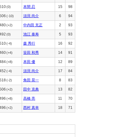
510
本間 忍
15
98
(0)
506
須貝 尚介
6
94
(-10)
480
中内田 充正
2
93
(+2)
492
池江 泰寿
5
93
(0)
510
森 秀行
16
92
(-4)
460
笹田 和秀
14
91
(+4)
484
本田 優
12
89
(+8)
452
須貝 尚介
17
84
(-4)
518
角田 晃一
8
83
(-2)
506
田中 克典
13
82
(+2)
496
高橋 亮
11
70
(+8)
496
西村 真幸
18
71
(+2)