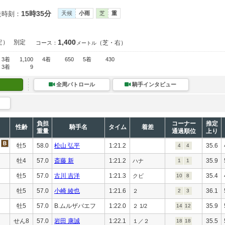
15時35分
走時刻：
天候
小雨
芝
重
1,400
定）
別定
（芝・右）
コース：
メートル
3着
1,100
4着
650
5着
430
3着
9
全周パトロール
騎手インタビュー
負担
コーナー
推定
性齢
騎手名
タイム
着差
重量
通過順位
上り
牡5
58.0
松山 弘平
1:21.2
35.6
4
4
牡4
57.0
斎藤 新
1:21.2
35.9
ハナ
1
1
牡5
57.0
古川 吉洋
1:21.3
35.4
クビ
10
8
牡5
57.0
小崎 綾也
1:21.6
36.1
２
2
3
牡5
57.0
B.ムルザバエフ
1:22.0
35.9
２ 1/2
14
12
せん8
57.0
岩田 康誠
1:22.1
35.5
１／２
18
18