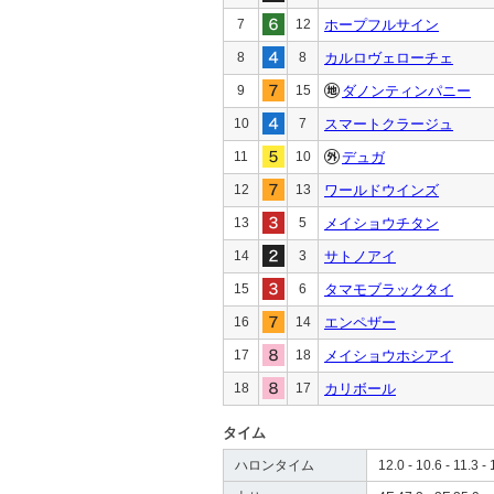
7
12
ホープフルサイン
8
8
カルロヴェローチェ
9
15
ダノンティンパニー
10
7
スマートクラージュ
11
10
デュガ
12
13
ワールドウインズ
13
5
メイショウチタン
14
3
サトノアイ
15
6
タマモブラックタイ
16
14
エンペザー
17
18
メイショウホシアイ
18
17
カリボール
タイム
ハロンタイム
12.0 - 10.6 - 11.3 - 