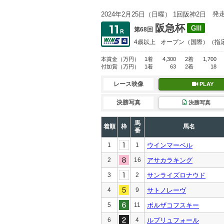
発
2024年2月25日（日曜） 1回阪神2日
阪急杯
第68回
4歳以上
オープン
（国際）（指
本賞金
（万円）
1着
4,300
2着
1,700
付加賞
（万円）
1着
63
2着
18
レース映像
PLAY
決勝写真
決勝写真
馬
着順
枠
馬名
番
1
1
ウインマーベル
2
16
アサカラキング
3
2
サンライズロナウド
4
9
サトノレーヴ
5
11
ボルザコフスキー
6
4
ルプリュフォール