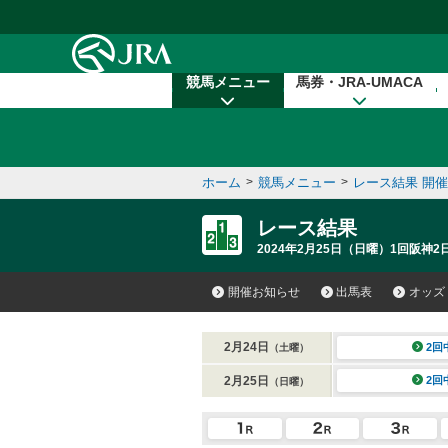
本文へ移動する
競馬メニュー
馬券・JRA-UMACA
ホーム
>
競馬メニュー
>
レース結果 開
レース結果
2024年2月25日（日曜）1回阪神2日
開催お知らせ
出馬表
オッズ
2月24日
2回
（土曜）
2月25日
2回
（日曜）