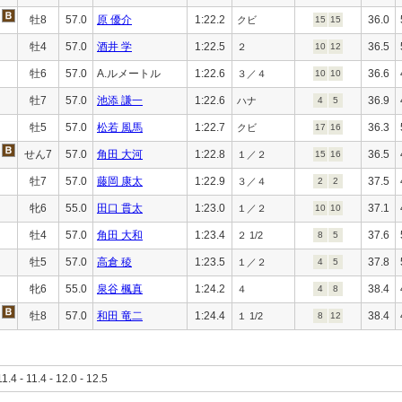
牡8
57.0
原 優介
1:22.2
36.0
クビ
15
15
牡4
57.0
酒井 学
1:22.5
36.5
２
10
12
牡6
57.0
A.ルメートル
1:22.6
36.6
３／４
10
10
牡7
57.0
池添 謙一
1:22.6
36.9
ハナ
4
5
牡5
57.0
松若 風馬
1:22.7
36.3
クビ
17
16
せん7
57.0
角田 大河
1:22.8
36.5
１／２
15
16
牡7
57.0
藤岡 康太
1:22.9
37.5
３／４
2
2
牝6
55.0
田口 貫太
1:23.0
37.1
１／２
10
10
牡4
57.0
角田 大和
1:23.4
37.6
２ 1/2
8
5
牡5
57.0
高倉 稜
1:23.5
37.8
１／２
4
5
牝6
55.0
泉谷 楓真
1:24.2
38.4
４
4
8
牡8
57.0
和田 竜二
1:24.4
38.4
１ 1/2
8
12
11.4 - 11.4 - 12.0 - 12.5