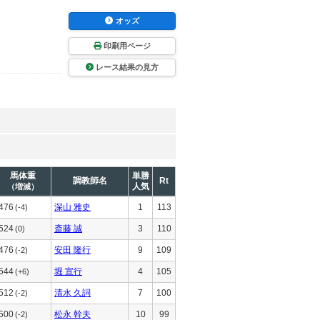
オッズ
印刷用ページ
レース結果の見方
馬体重
単勝
調教師名
Rt
人気
（増減）
476
深山 雅史
1
113
(-4)
524
斎藤 誠
3
110
(0)
476
安田 隆行
9
109
(-2)
544
堀 宣行
4
105
(+6)
512
清水 久詞
7
100
(-2)
500
松永 幹夫
10
99
(-2)