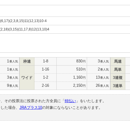
)(6,17)(2,3,8,15)11(12,13)10-4
)(2,18)(3,15)(11,17,8)12(13,10)4
1
1-8
830
3
枠連
馬連
番人気
円
番人気
1
1-16
510
2
馬単
番人気
円
番人気
3
1-2
1,160
13
ワイド
3連複
番人気
円
番人気
9
2-16
2,150
26
3連単
番人気
円
番人気
合、その投票法に投票された方全員に「
特払い
」をいたします。
中した場合、
JRAプラス10
の対象にならないことがあります。