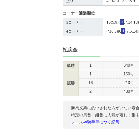
上り
4F 47.3 - 3F 35.9
コーナー通過順位
3コーナー
16(5,9)(
1
,7,14,18
4コーナー
(*16,5)9,
1
(7,6,14
払戻金
1
340
単勝
円
1
160
円
16
210
複勝
円
2
480
円
・
勝馬投票に的中された方がいない場
・
特定の馬番・組番に人気が著しく集
・
レースや騎手等につく記号