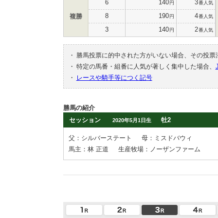
6
140
3
円
番人気
8
190
4
複勝
円
番人気
3
140
2
円
番人気
・
勝馬投票に的中された方がいない場合、その投票
・
特定の馬番・組番に人気が著しく集中した場合、
・
レースや騎手等につく記号
勝馬の紹介
セッション
牡2
2020年5月1日生
父：シルバーステート
母：ミスドバウィ
馬主：林 正道
生産牧場：ノーザンファーム