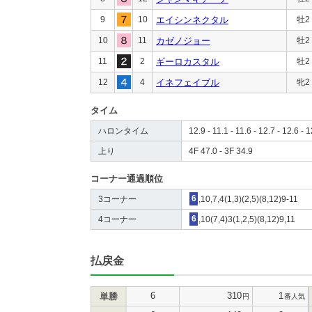
9
10
エイシンネクタル
牡2
10
11
カゼノジョー
牡2
11
2
ギーロカスタル
牡2
12
4
イネフェイブル
牝2
タイム
ハロンタイム
12.9 - 11.1 - 11.6 - 12.7 - 12.6 - 1
上り
4F 47.0 - 3F 34.9
コーナー通過順位
3コーナー
6
,10,7,4(1,3)(2,5)(8,12)9-11
4コーナー
6
,10(7,4)3(1,2,5)(8,12)9,11
払戻金
6
310
1
単勝
円
番人気