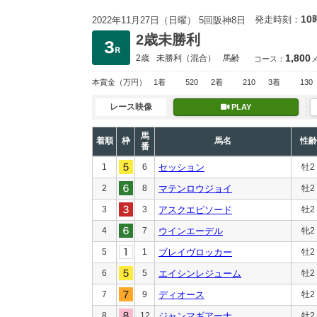
10
発走時刻：
2022年11月27日（日曜） 5回阪神8日
2歳未勝利
1,800
2歳
未勝利
（混合）
馬齢
コース：
本賞金
（万円）
1着
520
2着
210
3着
130
レース映像
PLAY
馬
着順
枠
馬名
性齢
番
1
6
セッション
牡2
2
8
マテンロウジョイ
牡2
3
3
アスクエピソード
牡2
4
7
ウインエーデル
牝2
5
1
ブレイヴロッカー
牡2
6
5
エイシンレジューム
牡2
7
9
ディオース
牡2
8
12
ジャンマギアーナ
牡2