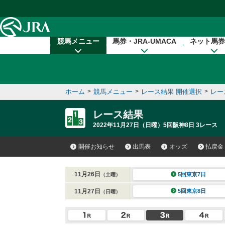
本文へ移動する
競馬メニュー
馬券・JRA-UMACA
ネット馬券
ホーム
>
競馬メニュー
>
レース結果 開催選択
>
レー
レース結果
2022年11月27日（日曜）5回阪神8日 3レース
開催お知らせ
出馬表
オッズ
払戻金
11月26日
5回東京7日
（土曜）
11月27日
5回東京8日
（日曜）