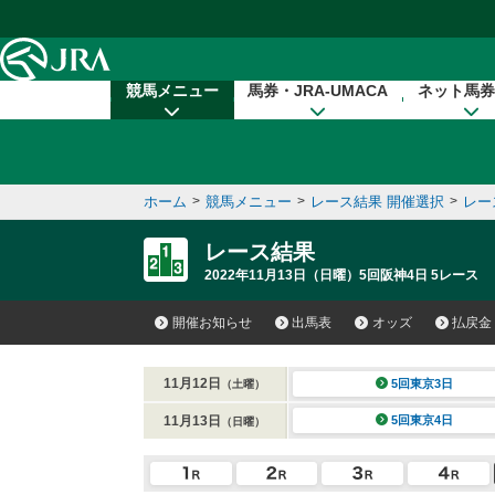
本文へ移動する
競馬メニュー
馬券・JRA-UMACA
ネット馬券
ホーム
>
競馬メニュー
>
レース結果 開催選択
>
レー
レース結果
2022年11月13日（日曜）5回阪神4日 5レース
開催お知らせ
出馬表
オッズ
払戻金
11月12日
5回東京3日
（土曜）
11月13日
5回東京4日
（日曜）