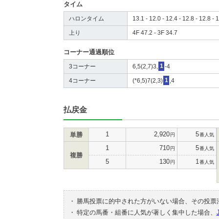
タイム
ハロンタイム
13.1 - 12.0 - 12.4 - 12.8 - 12.8 - 
上り
4F 47.2 - 3F 34.7
コーナー通過順位
3コーナー
6,5(2,7)3,
1
-4
4コーナー
(*6,5)7(2,3)
1
,4
払戻金
1
2,920
5
単勝
円
番人気
1
710
5
円
番人気
複勝
5
130
1
円
番人気
・
勝馬投票に的中された方がいない場合、その投票
・
特定の馬番・組番に人気が著しく集中した場合、