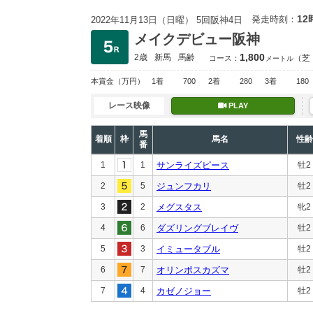
12
発走時刻：
2022年11月13日（日曜） 5回阪神4日
メイクデビュー阪神
1,800
2歳
新馬
馬齢
（芝
コース：
メートル
本賞金
（万円）
1着
700
2着
280
3着
180
レース映像
PLAY
馬
着順
枠
馬名
性齢
番
1
1
サンライズピース
牡2
2
5
ジュンフカリ
牡2
3
2
メグスタス
牝2
4
6
ダズリングブレイヴ
牡2
5
3
イミュータブル
牡2
6
7
オリンポスカズマ
牡2
7
4
カゼノジョー
牡2