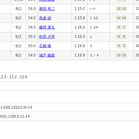
牝2
54.0
菱田 裕二
1:15.2
3
ハナ
12
12
牝2
54.0
高倉 稜
1:15.8
3
３ 1/2
14
14
牝2
54.0
藤岡 康太
1:16.0
3
１ 1/4
6
7
牡2
55.0
松田 大作
1:16.3
3
２
8
9
牡2
55.0
石橋 脩
1:16.8
4
３
3
3
牝2
54.0
城戸 義政
1:16.9
3
３／４
12
13
12.3 - 12.2 - 12.6
(1,6)(8,13)(12,9)-14
,6)(1,13)8,9,12-14