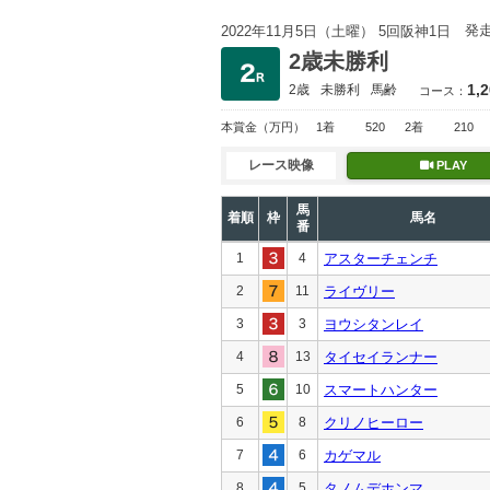
発
2022年11月5日（土曜） 5回阪神1日
2歳未勝利
1,
2歳
未勝利
馬齢
コース：
本賞金
（万円）
1着
520
2着
210
レース映像
PLAY
馬
着順
枠
馬名
番
1
4
アスターチェンチ
2
11
ライヴリー
3
3
ヨウシタンレイ
4
13
タイセイランナー
5
10
スマートハンター
6
8
クリノヒーロー
7
6
カゲマル
8
5
タノムデホンマ