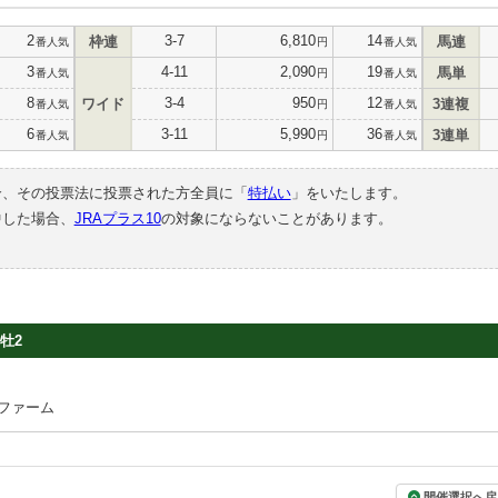
2
3-7
6,810
14
枠連
馬連
番人気
円
番人気
3
4-11
2,090
19
馬単
番人気
円
番人気
8
3-4
950
12
ワイド
3連複
番人気
円
番人気
6
3-11
5,990
36
3連単
番人気
円
番人気
合、その投票法に投票された方全員に「
特払い
」をいたします。
中した場合、
JRAプラス10
の対象にならないことがあります。
牡2
ファーム
開催選択へ戻