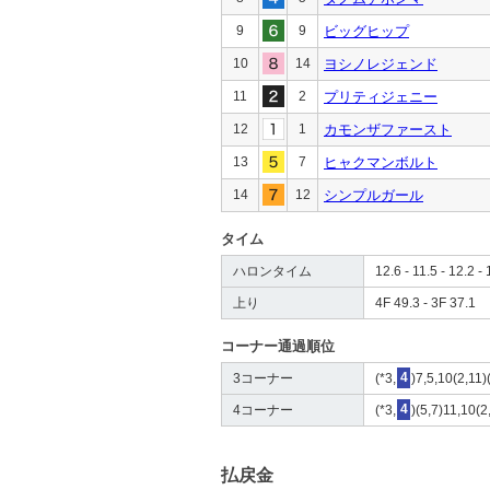
9
9
ビッグヒップ
10
14
ヨシノレジェンド
11
2
プリティジェニー
12
1
カモンザファースト
13
7
ヒャクマンボルト
14
12
シンプルガール
タイム
ハロンタイム
12.6 - 11.5 - 12.2 - 
上り
4F 49.3 - 3F 37.1
コーナー通過順位
3コーナー
(*3,
4
)7,5,10(2,11)
4コーナー
(*3,
4
)(5,7)11,10(2
払戻金