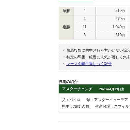
4
510
単勝
円
4
270
円
11
1,040
複勝
円
3
610
円
・
勝馬投票に的中された方がいない場
・
特定の馬番・組番に人気が著しく集
・
レースや騎手等につく記号
勝馬の紹介
アスターチェンチ
2020年4月13日生
父：パイロ
母：アスターヒューモア
馬主：加藤 久枝
生産牧場：スマイル