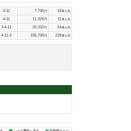
4-11
7,740
18
円
番人気
4-11
11,320
31
円
番人気
3-4-11
26,310
54
円
番人気
4-11-3
105,700
229
円
番人気
る
レース選択へ戻る
印刷用ページ