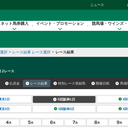
ニュース
ネット馬券購入
イベント・プロモーション
競馬場・ウインズ・
催選択
>
レース結果 レース選択
>
レース結果
日 2レース
払戻金
レース結果
特別レース登録馬
開催日程
馬場
東京1日
5回阪神1日
3回
東京2日
5回阪神2日
3回