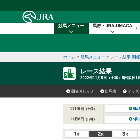
本文へ移動する
競馬メニュー
馬券・JRA-UMACA
ホーム
>
競馬メニュー
>
レース結果 開
レース結果
2022年11月5日（土曜）5回阪神1
開催お知らせ
出馬表
オッズ
11月5日
5回
（土曜）
11月6日
5回
（日曜）