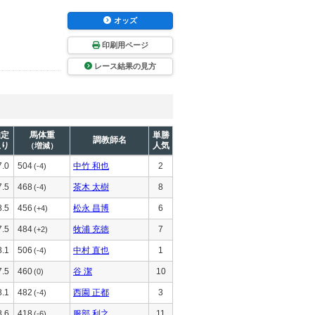
オッズ
印刷用ページ
レース結果の見方
推定
馬体重
単勝
調教師名
上り
人気
（増減）
7.0
504
中竹 和也
2
(-4)
7.5
468
茶木 太樹
8
(-4)
8.5
456
松永 昌博
6
(+4)
7.5
484
牧浦 充徳
7
(+2)
8.1
506
中村 直也
1
(-4)
7.5
460
谷 潔
10
(0)
8.1
482
西園 正都
3
(-4)
8.6
418
服部 利之
11
(-6)