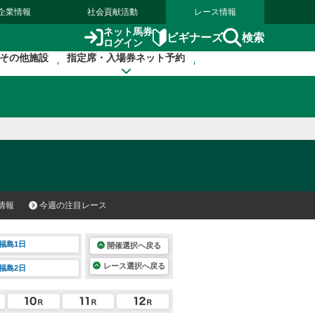
企業情報
社会貢献活動
レース情報
ネット馬券
検索
ビギナーズ
ログイン
その他施設
指定席・入場券ネット予約
情報
今週の注目レース
福島1日
開催選択へ戻る
レース選択へ戻る
福島2日