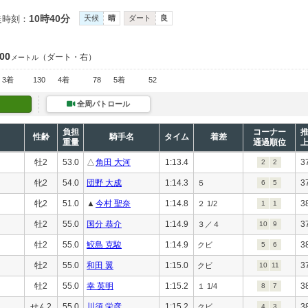
10時40分
走時刻：
天候
晴
ダート
良
200
（ダート・右）
メートル
3着
130
4着
78
5着
52
全周パトロール
負担
コーナー
性齢
騎手名
タイム
着差
重量
通過順位
牡2
53.0
△
角田 大河
1:13.4
3
2
2
牝2
54.0
団野 大成
1:14.3
3
５
6
5
牝2
51.0
▲
今村 聖奈
1:14.8
3
２ 1/2
1
1
牡2
55.0
国分 恭介
1:14.9
3
３／４
10
9
牡2
55.0
鮫島 克駿
1:14.9
3
クビ
5
6
牡2
55.0
和田 翼
1:15.0
3
クビ
10
11
牡2
55.0
幸 英明
1:15.2
3
１ 1/4
8
7
せん2
55.0
川須 栄彦
1:15.2
3
クビ
4
3