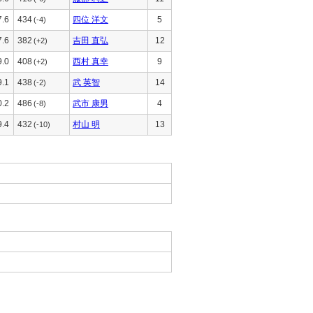
7.6
434
四位 洋文
5
(-4)
7.6
382
吉田 直弘
12
(+2)
9.0
408
西村 真幸
9
(+2)
9.1
438
武 英智
14
(-2)
0.2
486
武市 康男
4
(-8)
9.4
432
村山 明
13
(-10)