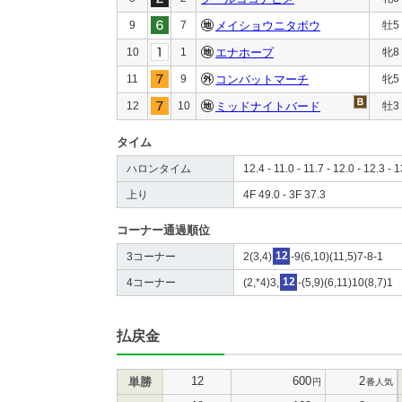
9
7
メイショウニタボウ
牡5
10
1
エナホープ
牝8
11
9
コンバットマーチ
牝5
12
10
ミッドナイトバード
牡3
タイム
ハロンタイム
12.4 - 11.0 - 11.7 - 12.0 - 12.3 - 
上り
4F 49.0 - 3F 37.3
コーナー通過順位
3コーナー
2(3,4)
12
-9(6,10)(11,5)7-8-1
4コーナー
(2,*4)3,
12
-(5,9)(6,11)10(8,7)1
払戻金
12
600
2
単勝
円
番人気