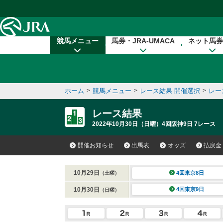
本文へ移動する
競馬メニュー
馬券・JRA-UMACA
ネット馬券
ホーム
>
競馬メニュー
>
レース結果 開催選択
>
レー
レース結果
2022年10月30日（日曜）4回阪神9日 7レース
開催お知らせ
出馬表
オッズ
払戻金
10月29日
4回東京8日
（土曜）
10月30日
4回東京9日
（日曜）