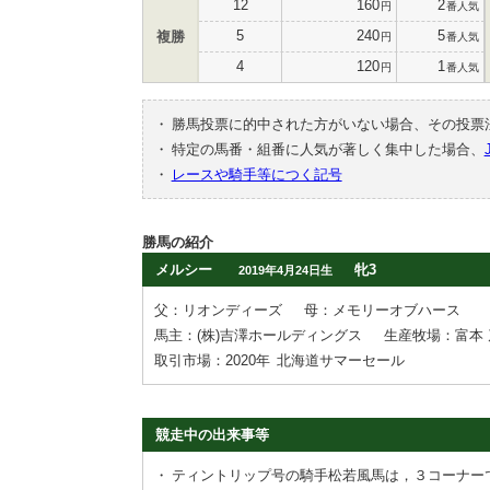
12
160
2
円
番人気
5
240
5
複勝
円
番人気
4
120
1
円
番人気
・
勝馬投票に的中された方がいない場合、その投票
・
特定の馬番・組番に人気が著しく集中した場合、
・
レースや騎手等につく記号
勝馬の紹介
メルシー
牝3
2019年4月24日生
父：リオンディーズ
母：メモリーオブハース
馬主：(株)吉澤ホールディングス
生産牧場：富本 
取引市場：2020年
北海道サマーセール
競走中の出来事等
・
ティントリップ号の騎手松若風馬は，３コーナー