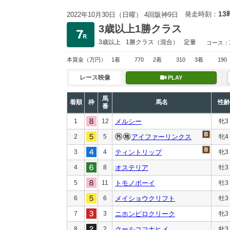
13
発走時刻：
2022年10月30日（日曜） 4回阪神9日
3歳以上1勝クラス
3歳以上
1勝クラス
（混合）
定量
コース：
本賞金
（万円）
1着
770
2着
310
3着
190
レース映像
PLAY
馬
着順
枠
馬名
性齢
番
1
12
メルシー
牝3
2
5
アイファーリンクス
牝4
3
4
ティントリップ
牝3
4
8
オステリア
牡3
5
11
トモノボーイ
牡3
6
6
メイショウクリフト
牡3
7
3
ニホンピロクリーク
牝3
8
2
クールココナヒメ
牝3