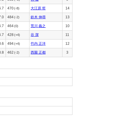
6.7
470
大江原 哲
14
(-8)
7.0
484
鈴木 伸尋
13
(-2)
6.7
464
荒川 義之
10
(0)
6.7
428
谷 潔
11
(+4)
8.6
494
竹内 正洋
12
(+4)
8.8
462
西園 正都
3
(-2)