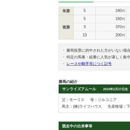
5
240
単勝
円
5
150
円
3
370
複勝
円
13
200
円
・
勝馬投票に的中された方がいない場
・
特定の馬番・組番に人気が著しく集
・
レースや騎手等につく記号
勝馬の紹介
サンライズアムール
2019年2月27日生
父：モーリス
母：ジルコニア
馬主：(株)ライフハウス
生産牧場：
競走中の出来事等