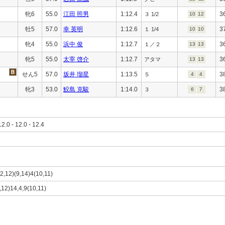
牝6
55.0
江田 照男
1:12.4
3
３ 1/2
10
12
牡5
57.0
幸 英明
1:12.6
3
１ 1/4
10
10
牝4
55.0
浜中 俊
1:12.7
3
１／２
13
13
牝5
55.0
太宰 啓介
1:12.7
3
アタマ
13
13
せん5
57.0
坂井 瑠星
1:13.5
3
５
4
4
牝3
53.0
鮫島 克駿
1:14.0
3
３
6
7
12.0 - 12.0 - 12.4
(2,12)(9,14)4(10,11)
2,12)14,4,9(10,11)