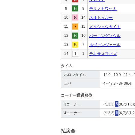
9
9
モリノカワセミ
10
14
ネオトゥルー
11
11
メイショウカイト
12
10
バーニングソウル
13
7
ルヴァンヴェール
14
1
テキサスフィズ
タイム
ハロンタイム
12.0 - 10.9 - 11.4 - 
上り
4F 47.8 - 3F 36.4
コーナー通過順位
3コーナー
(*13,3)
5
(8,7)(1,6)
4コーナー
(*13,3)
5
(6,7)8(1,
払戻金