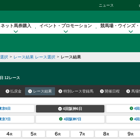
ニュース
ネット馬券購入
イベント・プロモーション
競馬場・ウインズ・
催選択
>
レース結果 レース選択
>
レース結果
日 12レース
払戻金
レース結果
特別レース登録馬
開催日程
馬場
東京6日
4回阪神6日
4回
東京7日
4回阪神7日
4回