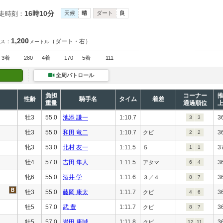
16時10分
走時刻：
天候
晴
ダート
良
1,200
（ダート・右）
ス：
メートル
3着
280
4着
170
5着
111
全周パトロール
負担
コーナー
性齢
騎手名
タイム
着差
重量
通過順位
牡3
55.0
池添 謙一
1:10.7
3
3
3
牡3
55.0
和田 竜二
1:10.7
3
クビ
2
2
牝3
53.0
北村 友一
1:11.5
3
５
1
1
牡4
57.0
吉田 隼人
1:11.5
3
アタマ
6
4
牝6
55.0
酒井 学
1:11.6
3
３／４
8
7
牡3
55.0
藤岡 康太
1:11.7
3
クビ
4
6
牡5
57.0
武 豊
1:11.7
3
クビ
8
7
牡5
57.0
岩田 康誠
1:11.8
3
クビ
12
11