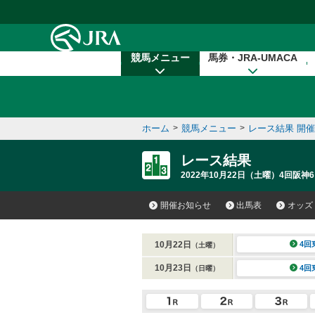
本文へ移動する
競馬メニュー
馬券・JRA-UMACA
ホーム
>
競馬メニュー
>
レース結果 開
レース結果
2022年10月22日（土曜）4回阪神6
開催お知らせ
出馬表
オッズ
10月22日
4回
（土曜）
10月23日
4回
（日曜）