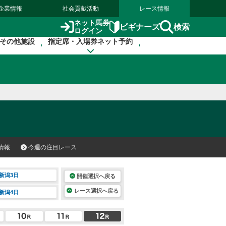
企業情報
社会貢献活動
レース情報
ネット馬券
検索
ビギナーズ
ログイン
その他施設
指定席・入場券ネット予約
情報
今週の注目レース
新潟3日
開催選択へ戻る
レース選択へ戻る
新潟4日