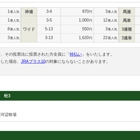
1
3-4
970
3
枠連
馬連
番人気
円
番人気
1
3-5
1,000
12
馬単
番人気
円
番人気
8
5-13
550
3
ワイド
3連複
番人気
円
番人気
3
3-13
1,620
22
3連単
番人気
円
番人気
合、その投票法に投票された方全員に「
特払い
」をいたします。
中した場合、
JRAプラス10
の対象にならないことがあります。
牡3
下河辺牧場