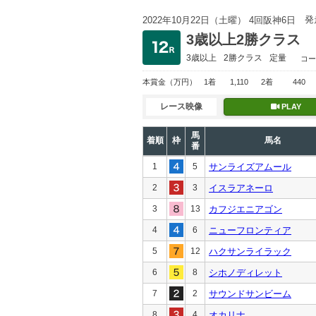
発
2022年10月22日（土曜） 4回阪神6日
3歳以上2勝クラス
3歳以上
2勝クラス
定量
コー
本賞金
（万円）
1着
1,110
2着
440
レース映像
PLAY
馬
着順
枠
馬名
番
1
5
サンライズアムール
2
3
イスラアネーロ
3
13
カフジエニアゴン
4
6
ニューフロンティア
5
12
ハクサンライラック
6
8
シホノディレット
7
2
サウンドサンビーム
8
4
オカリナ