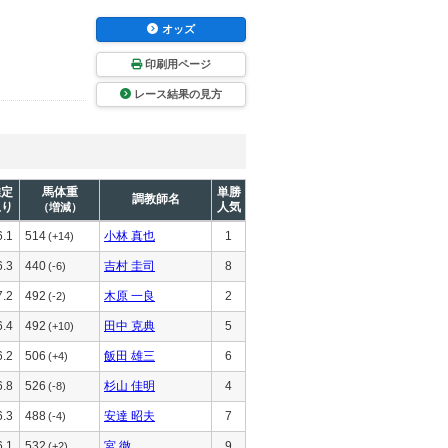
オッズ
印刷用ページ
レース結果の見方
推定
馬体重
単勝
調教師名
上り
人気
（増減）
6.1
514
小林 真也
1
(+14)
6.3
440
吉村 圭司
8
(-6)
7.2
492
木原 一良
2
(-2)
6.4
492
田中 克典
5
(+10)
6.2
506
飯田 雄三
6
(+4)
6.8
526
杉山 佳明
4
(-8)
6.3
488
安達 昭夫
7
(-4)
6.1
532
宮 徹
9
(+2)