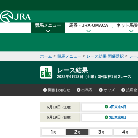
本文へ移動する
競馬メニュー
馬券・JRA-UMACA
ネット馬券
ホーム
>
競馬メニュー
>
レース結果 開催選択
>
レー
レース結果
2022年6月18日（土曜）3回阪神1日 2レース
開催お知らせ
出馬表
オッズ
払戻金
6月18日
3回東京5日
（土曜）
6月19日
3回東京6日
（日曜）