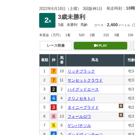
10時
発走時刻：
2022年6月18日（土曜） 3回阪神1日
3歳未勝利
2,400
3歳
未勝利
馬齢
（
コース：
メートル
本賞金
（万円）
1着
520
2着
210
3着
130
レース映像
PLAY
馬
着順
枠
馬名
性齢
番
1
10
リッチブラック
牡3
2
11
サンセットクラウド
牡3
3
2
ハイグッドエース
牡3
4
4
クリノセキトバ
牡3
5
3
タイニープライド
牝3
6
13
フォールロワ
牡3
7
6
ゲンパチソル
牝3
8
5
グッドヴィンテージ
牡3