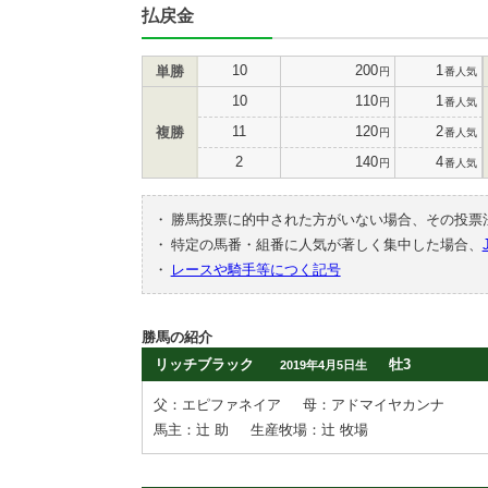
払戻金
10
200
1
単勝
円
番人気
10
110
1
円
番人気
11
120
2
複勝
円
番人気
2
140
4
円
番人気
・
勝馬投票に的中された方がいない場合、その投票
・
特定の馬番・組番に人気が著しく集中した場合、
・
レースや騎手等につく記号
勝馬の紹介
リッチブラック
牡3
2019年4月5日生
父：エピファネイア
母：アドマイヤカンナ
馬主：辻 助
生産牧場：辻 牧場