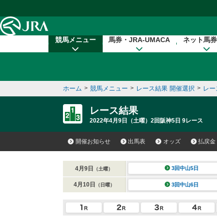
本文へ移動する
競馬メニュー
馬券・JRA-UMACA
ネット馬券
ホーム
>
競馬メニュー
>
レース結果 開催選択
>
レー
レース結果
2022年4月9日（土曜）2回阪神5日 9レース
開催お知らせ
出馬表
オッズ
払戻金
4月9日
3回中山5日
（土曜）
4月10日
3回中山6日
（日曜）