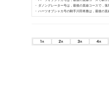
・
ダノングレーター号は，最後の直線コースで，落
・
ハーツオブシャカ号の騎手川田将雅は，最後の直