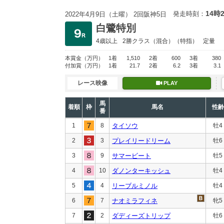
14時
発走時刻：
2022年4月9日（土曜） 2回阪神5日
白鷺特別
4歳以上
2勝クラス
（混合）（特指）
定量
本賞金
（万円）
1着
1,510
2着
600
3着
380
付加賞
（万円）
1着
21.7
2着
6.2
3着
3.1
レース映像
PLAY
馬
着順
枠
馬名
性齢
番
1
8
タイソウ
牡4
2
3
プレイリードリーム
牡6
3
9
サマービート
牡5
4
10
ダノンターキッシュ
牡4
5
4
リーブルミノル
牡4
6
7
ナオミラフィネ
牝5
7
2
ダディーズトリップ
牡6