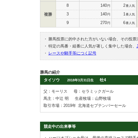
8
140
2
円
番人気
3
140
1
複勝
円
番人気
9
270
6
円
番人気
・
勝馬投票に的中された方がいない場合、その投票
・
特定の馬番・組番に人気が著しく集中した場合、
・
レースや騎手等につく記号
勝馬の紹介
タイソウ
牡4
2018年3月31日生
父：モーリス
母：セラミックガール
馬主：中辻 明
生産牧場：山野牧場
取引市場：2019年
北海道セプテンバーセール
競走中の出来事等
・
ハーツオブシャカ号は，最後の直線コースで騎手