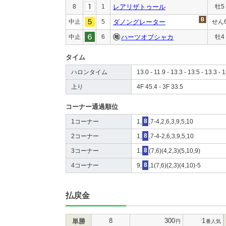
8
1
レアリザトゥール
牡5
中止
5
ダノングレーター
せん
中止
6
ハーツオブシャカ
牡4
タイム
ハロンタイム
13.0 - 11.9 - 13.3 - 13.5 - 13.3 - 1
上り
4F 45.4 - 3F 33.5
コーナー通過順位
1コーナー
1,
8
,7-4,2,6,3,9,5,10
2コーナー
1,
8
,7-4-2,6,3,9,5,10
3コーナー
1,
8
(7,6)(4,2,3)(5,10,9)
4コーナー
9,
8
,1(7,6)(2,3)(4,10)-5
払戻金
8
300
1
単勝
円
番人気