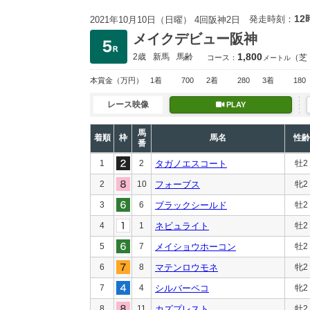
12
発走時刻：
2021年10月10日（日曜） 4回阪神2日
メイクデビュー阪神
1,800
2歳
新馬
馬齢
（芝
コース：
メートル
本賞金
（万円）
1着
700
2着
280
3着
180
レース映像
PLAY
馬
着順
枠
馬名
性齢
番
1
2
タガノエスコート
牡2
2
10
フォーブス
牝2
3
6
ブラックシールド
牡2
4
1
ネビュライト
牡2
5
7
メイショウホーコン
牡2
6
8
マテンロウモネ
牝2
7
4
シルバーペコ
牝2
8
11
カズプレスト
牡2