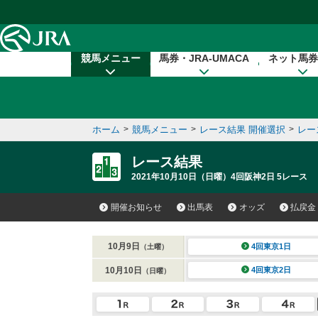
本文へ移動する
競馬メニュー
馬券・JRA-UMACA
ネット馬券
ホーム
>
競馬メニュー
>
レース結果 開催選択
>
レー
レース結果
2021年10月10日（日曜）4回阪神2日 5レース
開催お知らせ
出馬表
オッズ
払戻金
10月9日
4回東京1日
（土曜）
10月10日
4回東京2日
（日曜）