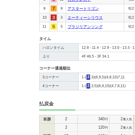
9
9
アスタートリゴン
牡2
10
3
エーティーシリウス
牡2
11
5
ブラジリアンソング
牡2
タイム
ハロンタイム
12.8 - 11.4 - 12.9 - 13.0 - 13.3 - 1
上り
4F 46.5 - 3F 34.1
コーナー通過順位
3コーナー
1-(
2
,3)(6,9,5)(4,8,10)7,11
4コーナー
1-(
2
,3,5)(6,9,10)(4,7,8,11)
払戻金
2
340
2
単勝
円
番人気
2
120
2
円
番人気