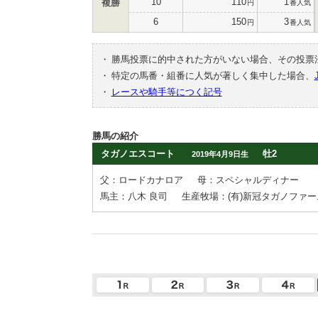
10
110
1
複勝
円
番人気
6
150
3
円
番人気
・
勝馬投票に的中された方がいない場合、その投票
・
特定の馬番・組番に人気が著しく集中した場合、
・
レースや騎手等につく記号
勝馬の紹介
タガノエスコート
牡2
2019年4月9日生
父：ロードカナロア
母：スペシャルディナー
馬主：八木 良司
生産牧場：(有)新冠タガノファー