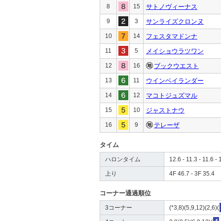
8
15
サトノヴィーナス
9
3
サンライズクロンヌ
10
14
フェスタマドンナ
11
5
メイショウラツワン
12
16
ブックウエスト
13
11
ウインベイランダー
14
12
マコトジュズマル
15
10
ジャストナウ
16
9
テレーザ
タイム
ハロンタイム
12.6 - 11.3 - 11.6 - 
上り
4F 46.7 - 3F 35.4
コーナー通過順位
3コーナー
(*3,8)(5,9,12)(2,6)(