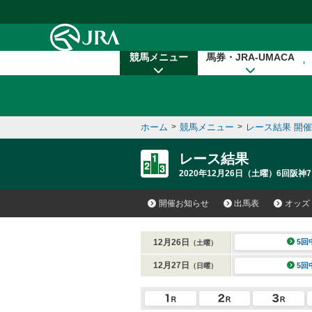
本文へ移動する
競馬メニュー
馬券・JRA-UMACA
ホーム
>
競馬メニュー
>
レース結果 開
レース結果
2020年12月26日（土曜）6回阪神7
開催お知らせ
出馬表
オッズ
12月26日
5回
（土曜）
12月27日
5回
（日曜）