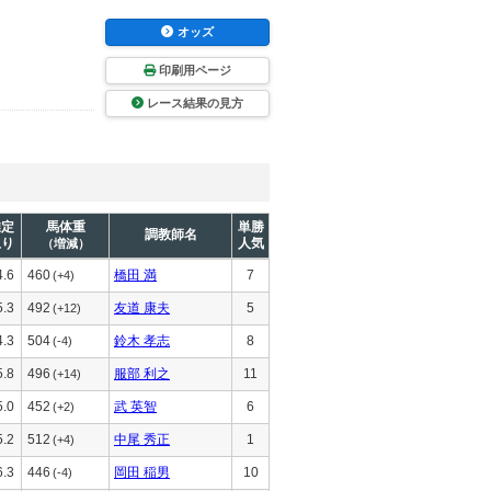
オッズ
印刷用ページ
レース結果の見方
推定
馬体重
単勝
調教師名
上り
人気
（増減）
4.6
460
橋田 満
7
(+4)
5.3
492
友道 康夫
5
(+12)
4.3
504
鈴木 孝志
8
(-4)
5.8
496
服部 利之
11
(+14)
5.0
452
武 英智
6
(+2)
5.2
512
中尾 秀正
1
(+4)
6.3
446
岡田 稲男
10
(-4)