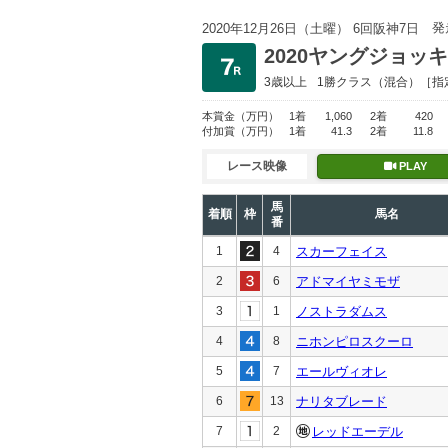
発
2020年12月26日（土曜） 6回阪神7日
2020ヤングジョ
3歳以上
1勝クラス
（混合）［指
本賞金
（万円）
1着
1,060
2着
420
付加賞
（万円）
1着
41.3
2着
11.8
レース映像
PLAY
馬
着順
枠
馬名
番
1
4
スカーフェイス
2
6
アドマイヤミモザ
3
1
ノストラダムス
4
8
ニホンピロスクーロ
5
7
エールヴィオレ
6
13
ナリタブレード
7
2
レッドエーデル