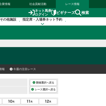
企業情報
社会貢献活動
レース情報
ネット馬券
検索
ビギナーズ
ログイン
その他施設
指定席・入場券ネット予約
情報
今週の注目レース
開催選択へ戻る
レース選択へ戻る