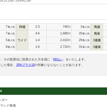
,10,11,13)(7,15)14(1,16)
7
2-3
740
3
枠連
馬連
番人気
円
番人気
7
4-6
1,680
20
馬単
番人気
円
番人気
5
1-4
2,410
29
ワイド
3連複
番人気
円
番人気
8
1-6
2,710
31
3連単
番人気
円
番人気
合、その投票法に投票された方全員に「
特払い
」をいたします。
中した場合、
JRAプラス10
の対象にならないことがあります。
4
ンダー
グランド牧場