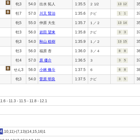
牝3
54.0
出水 拓人
1:35.5
3
２ 1/2
13
12
牡7
57.0
川又 賢治
1:35.6
3
クビ
1
1
牝5
55.0
仲原 大生
1:35.7
3
１／２
13
14
牡3
56.0
岩田 望来
1:35.8
3
クビ
3
3
牝3
54.0
秋山 稔樹
1:35.9
3
１／２
13
15
牡3
56.0
福原 杏
1:36.0
3
３／４
8
8
牡4
57.0
原 優介
1:36.5
3
３
3
5
せん3
56.0
小林 脩斗
1:37.5
3
６
8
8
牝3
54.0
菅原 明良
1:37.5
3
クビ
3
5
11.6 - 11.3 - 11.5 - 11.8 - 12.1
4
,10,11)-(7,13)(14,15,16)1