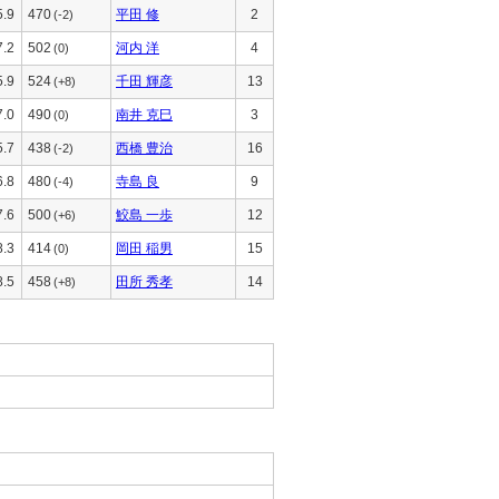
5.9
470
平田 修
2
(-2)
7.2
502
河内 洋
4
(0)
5.9
524
千田 輝彦
13
(+8)
7.0
490
南井 克巳
3
(0)
5.7
438
西橋 豊治
16
(-2)
6.8
480
寺島 良
9
(-4)
7.6
500
鮫島 一歩
12
(+6)
8.3
414
岡田 稲男
15
(0)
8.5
458
田所 秀孝
14
(+8)