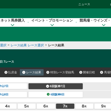
ニュース
ネット馬券購入
イベント・プロモーション
競馬場・ウインズ・
催選択
>
レース結果 レース選択
>
レース結果
日 7レース
払戻金
レース結果
特別レース登録馬
開催日程
馬場
中山7日
6回阪神7日
中山8日
6回阪神8日