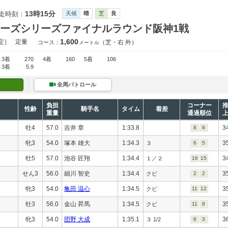
13時15分
走時刻：
天候
晴
芝
良
ッキーズシリーズファイナルラウンド阪神1戦
1,600
定］
定量
（芝・右 外）
コース：
メートル
3着
270
4着
160
5着
106
3着
5.9
全周パトロール
負担
コーナー
性齢
騎手名
タイム
着差
重量
通過順位
牡4
57.0
吉井 章
1:33.8
3
8
8
牝3
54.0
塚本 雄大
1:34.3
3
３
6
5
牡5
57.0
池谷 匠翔
1:34.4
3
１／２
16
15
せん3
56.0
細川 智史
1:34.4
3
クビ
2
2
牝3
54.0
亀田 温心
1:34.5
3
クビ
11
12
牡3
56.0
金山 昇馬
1:34.5
3
クビ
11
8
牝3
54.0
団野 大成
1:35.1
3
３ 1/2
6
3