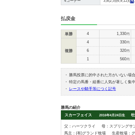
4コーナー
3,8(2,5)(6,9,12)(
4
払戻金
4
1,330
単勝
円
4
330
円
6
320
複勝
円
1
560
円
・
勝馬投票に的中された方がいない場
・
特定の馬番・組番に人気が著しく集
・
レースや騎手等につく記号
勝馬の紹介
スカーフェイス
牡
2016年4月24日生
父：ハーツクライ
母：スプリングサ
馬主：(有)グランド牧場
生産牧場：