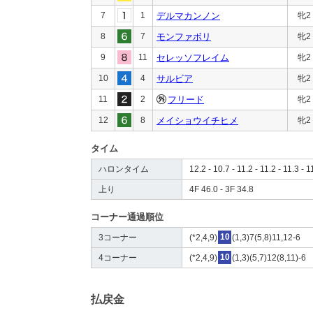
7
1
デルマカンノン
牝2
8
7
モンファボリ
牝2
9
11
セレッソフレイム
牝2
10
4
サルビア
牝2
11
2
フリード
牝2
12
8
メイショウイチヒメ
牝2
タイム
ハロンタイム
12.2 - 10.7 - 11.2 - 11.2 - 11.3 - 1
上り
4F 46.0 - 3F 34.8
コーナー通過順位
3コーナー
(*2,4,9)
10
(1,3)7(5,8)11,12-6
4コーナー
(*2,4,9)
10
(1,3)(5,7)12(8,11)-6
払戻金