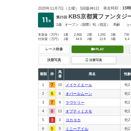
15時
発走時刻：
2020年11月7日（土曜） 5回阪神1日
KBS京都賞ファンタジ
第25回
2歳
オープン
（国際）牝（指定）
馬齢
コ
本賞金
（万円）
1着
2,900
2着
1,200
3着
730
付加賞
（万円）
1着
44.8
2着
12.8
3着
6.4
レース映像
PLAY
決勝写真
決勝写真
馬
着順
枠
馬名
性齢
番
1
10
メイケイエール
牝2
2
6
オパールムーン
牝2
3
9
ラヴケリー
牝2
4
12
オプティミスモ
牝2
5
3
ヨカヨカ
牝2
6
5
ミニーアイル
牝2