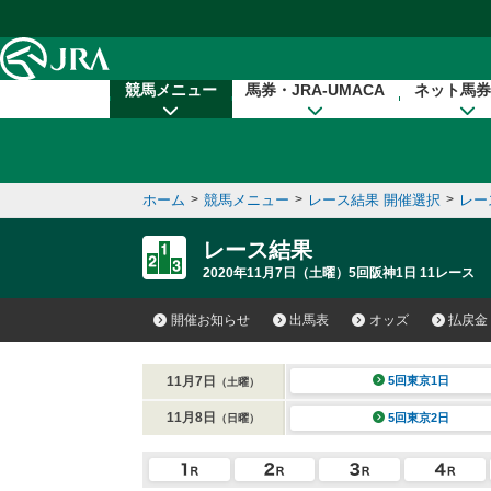
本文へ移動する
競馬メニュー
馬券・JRA-UMACA
ネット馬券
ホーム
>
競馬メニュー
>
レース結果 開催選択
>
レー
レース結果
2020年11月7日（土曜）5回阪神1日 11レース
開催お知らせ
出馬表
オッズ
払戻金
11月7日
5回東京1日
（土曜）
11月8日
5回東京2日
（日曜）