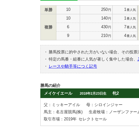
10
250
1
単勝
円
番人気
10
140
1
円
番人気
6
430
7
複勝
円
番人気
9
210
4
円
番人気
・
勝馬投票に的中された方がいない場合、その投票
・
特定の馬番・組番に人気が著しく集中した場合、
・
レースや騎手等につく記号
勝馬の紹介
メイケイエール
牝2
2018年2月23日生
父：ミッキーアイル
母：シロインジャー
馬主：名古屋競馬(株)
生産牧場：ノーザンファー
取引市場：2019年
セレクトセール