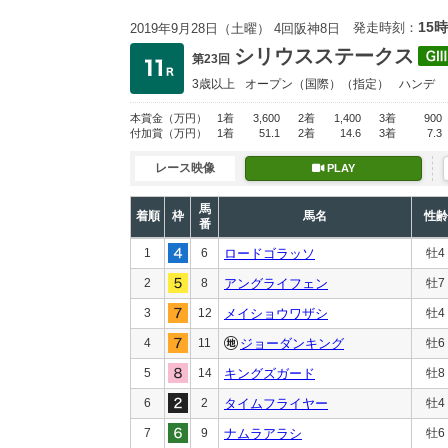
15時
発走時刻：
2019年9月28日（土曜） 4回阪神8日
シリウスステークス
第23回
3歳以上
オープン
（国際）（指定）
ハンデ
本賞金
（万円）
1着
3,600
2着
1,400
3着
900
付加賞
（万円）
1着
51.1
2着
14.6
3着
7.3
レース映像
PLAY
馬
着順
枠
馬名
性齢
番
1
6
ロードゴラッソ
牡4
2
8
アングライフェン
牡7
3
12
メイショウワザシ
牡4
4
11
ジョーダンキング
牡6
5
14
キングズガード
牡8
6
2
タイムフライヤー
牡4
7
9
ナムラアラシ
牡6