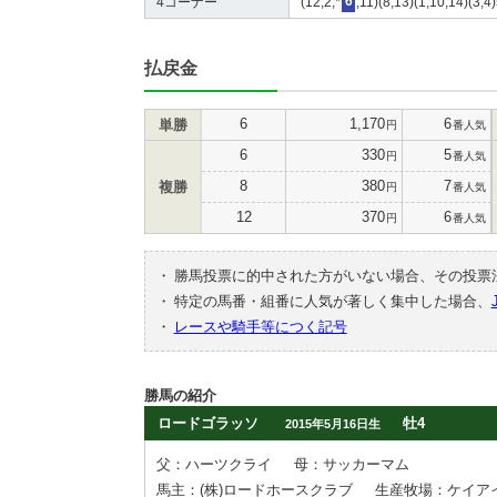
4コーナー
(12,2,*
6
,11)(8,13)(1,10,14)(3,4)
払戻金
6
1,170
6
単勝
円
番人気
6
330
5
円
番人気
8
380
7
複勝
円
番人気
12
370
6
円
番人気
・
勝馬投票に的中された方がいない場合、その投票
・
特定の馬番・組番に人気が著しく集中した場合、
・
レースや騎手等につく記号
勝馬の紹介
ロードゴラッソ
牡4
2015年5月16日生
父：ハーツクライ
母：サッカーマム
馬主：(株)ロードホースクラブ
生産牧場：ケイア