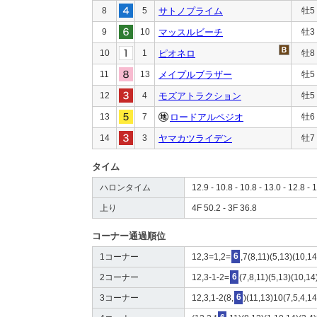
8
5
サトノプライム
牡5
9
10
マッスルビーチ
牡3
10
1
ピオネロ
牡8
11
13
メイプルブラザー
牡5
12
4
モズアトラクション
牡5
13
7
ロードアルペジオ
牡6
14
3
ヤマカツライデン
牡7
タイム
ハロンタイム
12.9 - 10.8 - 10.8 - 13.0 - 12.8 - 1
上り
4F 50.2 - 3F 36.8
コーナー通過順位
1コーナー
12,3=1,2=
6
,7(8,11)(5,13)(10,1
2コーナー
12,3-1-2=
6
(7,8,11)(5,13)(10,14
3コーナー
12,3,1-2(8,
6
)(11,13)10(7,5,4,14