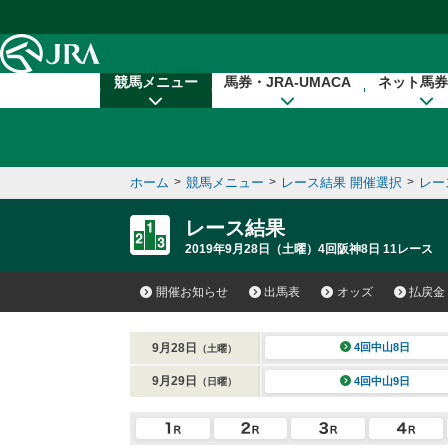
本文へ移動する
競馬メニュー
馬券・JRA-UMACA
ネット馬券
ホーム
>
競馬メニュー
>
レース結果 開催選択
>
レー
レース結果
2019年9月28日（土曜）4回阪神8日 11レース
開催お知らせ
出馬表
オッズ
払戻金
9月28日
4回中山8日
（土曜）
9月29日
4回中山9日
（日曜）