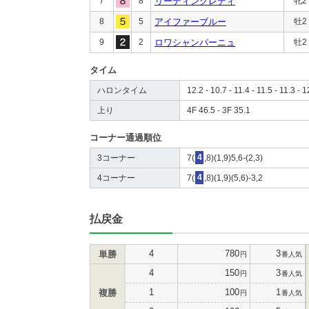
7
8
リーディングレディ
牝2
8
5
アイファーブルー
牡2
9
2
ロワシャンパーニュ
牡2
タイム
ハロンタイム
12.2 - 10.7 - 11.4 - 11.5 - 11.3 - 1
上り
4F 46.5 - 3F 35.1
コーナー通過順位
3コーナー
7(
4
,8)(1,9)5,6-(2,3)
4コーナー
7(
4
,8)(1,9)(5,6)-3,2
払戻金
4
780
3
単勝
円
番人気
4
150
3
円
番人気
1
100
1
複勝
円
番人気