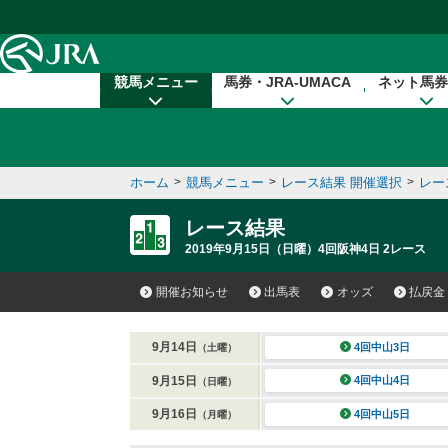
本文へ移動する
競馬メニュー
馬券・JRA-UMACA
ネット馬券
ホーム
>
競馬メニュー
>
レース結果 開催選択
>
レー
レース結果
2019年9月15日（日曜）4回阪神4日 2レース
開催お知らせ
出馬表
オッズ
払戻金
9月14日
4回中山3日
（土曜）
9月15日
4回中山4日
（日曜）
9月16日
4回中山5日
（月曜）