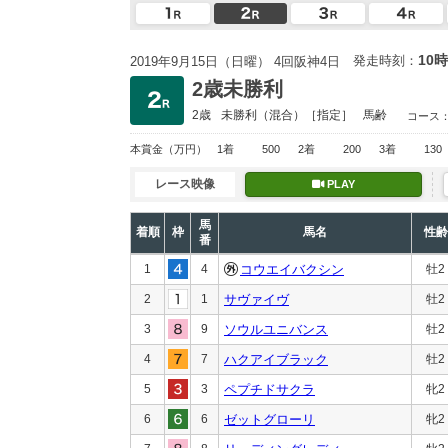
10時
発走時刻：
2019年9月15日（日曜） 4回阪神4日
2歳未勝利
2歳
未勝利
（混合）［指定］
馬齢
コース
本賞金
（万円）
1着
500
2着
200
3着
130
レース映像
PLAY
馬
着順
枠
馬名
性齢
番
1
4
コウエイバクシン
牡2
2
1
サヴァイヴ
牡2
3
9
ソウルユニバンス
牡2
4
7
ハクアイブラック
牡2
5
3
ペプチドサクラ
牝2
6
6
ゼットグローリ
牝2