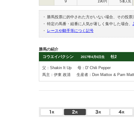
9
190
5
円
番人気
・
勝馬投票に的中された方がいない場合、その投票
・
特定の馬番・組番に人気が著しく集中した場合、
・
レースや騎手等につく記号
勝馬の紹介
コウエイバクシン
牡2
2017年4月6日生
父：Shakin It Up
母：D' Chili Pepper
馬主：伊東 政清
生産者：Don Mattox & Pam Matt