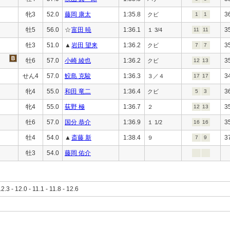
牝3
52.0
藤岡 康太
1:35.8
3
クビ
1
1
牡5
56.0
☆
富田 暁
1:36.1
3
１ 3/4
11
11
牡3
51.0
▲
岩田 望来
1:36.2
3
クビ
7
7
牡6
57.0
小崎 綾也
1:36.2
3
クビ
12
13
せん4
57.0
鮫島 克駿
1:36.3
3
３／４
17
17
牝4
55.0
和田 竜二
1:36.4
3
クビ
5
3
牝4
55.0
荻野 極
1:36.7
3
２
12
13
牡6
57.0
国分 恭介
1:36.9
3
１ 1/2
16
16
牡4
54.0
▲
斎藤 新
1:38.4
3
９
7
9
牡3
54.0
藤岡 佑介
12.3 - 12.0 - 11.1 - 11.8 - 12.6