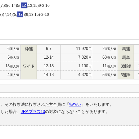
(7,8)(6,14)5(
12
,13,15)9-2,10
8)(7,14)(5,
12
)(9,13,15)-2-10
6
6-7
11,920
26
枠連
馬連
番人気
円
番人気
5
12-14
7,820
68
馬単
番人気
円
番人気
13
12-18
1,190
11
ワイド
3連複
番人気
円
番人気
4
14-18
4,320
56
3連単
番人気
円
番人気
合、その投票法に投票された方全員に「
特払い
」をいたします。
中した場合、
JRAプラス10
の対象にならないことがあります。