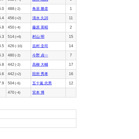
6.0
488
角居 勝彦
1
(-2)
5.4
456
清水 久詞
11
(+2)
5.8
450
藤原 英昭
2
(-4)
5.3
514
村山 明
15
(+4)
4.5
426
吉村 圭司
14
(-10)
6.3
480
今野 貞一
7
(-2)
5.8
442
高柳 大輔
17
(-2)
5.6
442
田所 秀孝
16
(+2)
7.9
504
五十嵐 忠男
12
(-6)
470
宮本 博
(-4)