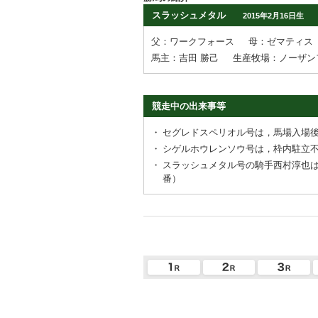
スラッシュメタル
2015年2月16日生
父：ワークフォース
母：ゼマティス
馬主：吉田 勝己
生産牧場：ノーザン
競走中の出来事等
・
セグレドスペリオル号は，馬場入場
・
シゲルホウレンソウ号は，枠内駐立
・
スラッシュメタル号の騎手西村淳也
番）