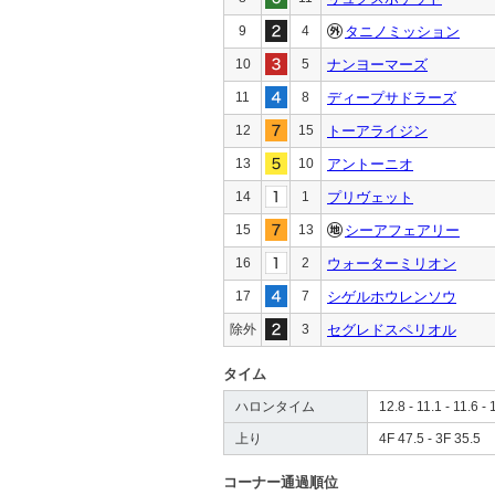
9
4
タニノミッション
10
5
ナンヨーマーズ
11
8
ディープサドラーズ
12
15
トーアライジン
13
10
アントーニオ
14
1
プリヴェット
15
13
シーアフェアリー
16
2
ウォーターミリオン
17
7
シゲルホウレンソウ
除外
3
セグレドスペリオル
タイム
ハロンタイム
12.8 - 11.1 - 11.6 - 
上り
4F 47.5 - 3F 35.5
コーナー通過順位