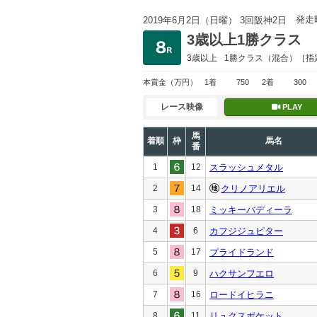
発走
2019年6月2日（日曜） 3回阪神2日
3歳以上1勝クラス
3歳以上
1勝クラス
（混合）［指
本賞金
（万円）
1着
750
2着
300
レース映像
PLAY
馬
着順
枠
馬名
番
1
12
スラッシュメタル
2
14
クリノアリエル
3
18
ミッキーバディーラ
4
6
カフジジュピター
5
17
プライドランド
6
9
ハクサンフエロ
7
16
ロードイヒラニ
8
11
リュクスポケット