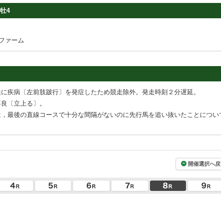
牡4
ファーム
後に疾病〔左前肢跛行〕を発症したため競走除外。発走時刻２分遅延。
不良〔立上る〕。
は，最後の直線コースで十分な間隔がないのに先行馬を追い抜いたことについ
開催選択へ戻