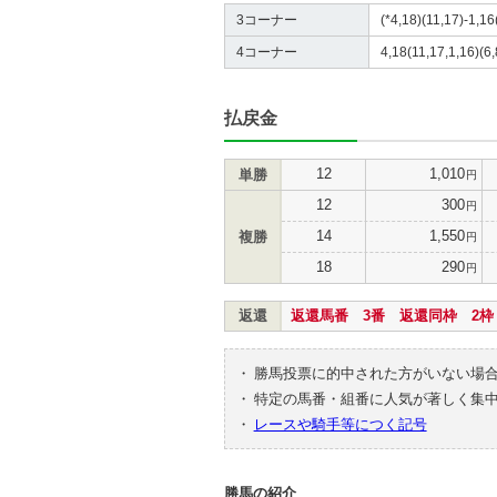
3コーナー
(*4,18)(11,17)-1,16
4コーナー
4,18(11,17,1,16)(6,
払戻金
12
1,010
単勝
円
12
300
円
14
1,550
複勝
円
18
290
円
返還
返還馬番 3番 返還同枠 2枠
・
勝馬投票に的中された方がいない場
・
特定の馬番・組番に人気が著しく集
・
レースや騎手等につく記号
勝馬の紹介