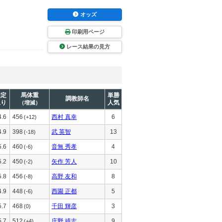
オッズ
印刷用ページ
レース結果の見方
推定
馬体重
単勝
調教師名
上り
人気
（増減）
4.6
456
西村 真幸
6
(+12)
4.9
398
武 英智
13
(-18)
5.6
460
音無 秀孝
4
(-6)
5.2
450
矢作 芳人
10
(-2)
5.8
456
高野 友和
8
(-8)
4.9
448
西園 正都
5
(-6)
5.7
468
千田 輝彦
3
(0)
5.7
512
庄野 靖志
9
(+4)