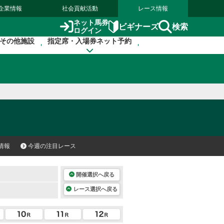
企業情報
社会貢献活動
レース情報
ネット馬券
検索
ビギナーズ
ログイン
その他施設
指定席・入場券ネット予約
情報
今週の注目レース
開催選択へ戻る
レース選択へ戻る