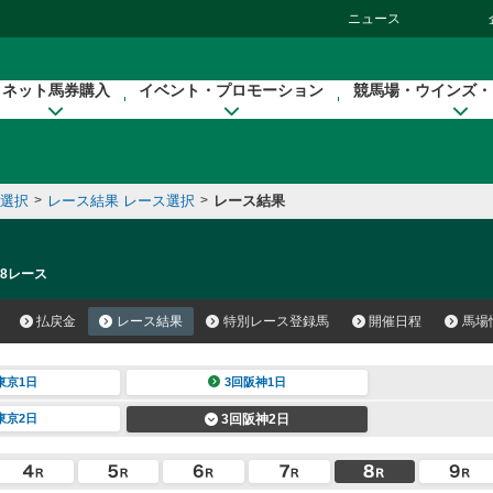
ニュース
ネット馬券購入
イベント・プロモーション
競馬場・ウインズ・
催選択
>
レース結果 レース選択
>
レース結果
 8レース
払戻金
レース結果
特別レース登録馬
開催日程
馬場
東京1日
3回阪神1日
東京2日
3回阪神2日