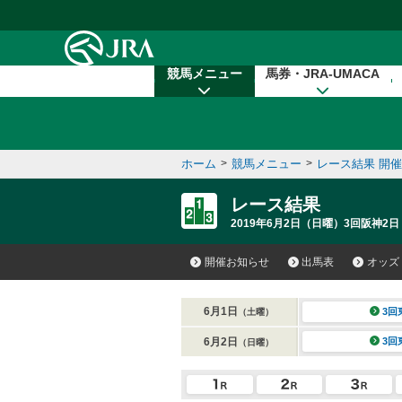
本文へ移動する
競馬メニュー
馬券・JRA-UMACA
ホーム
>
競馬メニュー
>
レース結果 開
レース結果
2019年6月2日（日曜）3回阪神2日
開催お知らせ
出馬表
オッズ
6月1日
3回
（土曜）
6月2日
3回
（日曜）