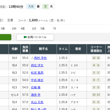
13時40分
時刻：
天候
曇
芝
良
1,600
定］
定量
（芝・右 外）
コース：
メートル
3着
190
4着
110
5着
75
全周パトロール
負担
コーナー
性齢
騎手名
タイム
着差
重量
通過順位
牡4
55.0
△
西村 淳也
1:35.3
3
12
11
牝4
55.0
四位 洋文
1:35.5
3
１ 1/4
9
9
牝3
52.0
松若 風馬
1:35.5
3
クビ
2
2
牡3
54.0
中谷 雄太
1:35.6
3
３／４
9
7
牡3
54.0
石橋 脩
1:35.8
3
３／４
3
3
せん4
57.0
酒井 学
1:35.8
3
ハナ
15
13
牡4
57.0
丸山 元気
1:35.8
3
アタマ
6
3
牡4
57.0
秋山 真一郎
1:35.8
3
ハナ
3
3