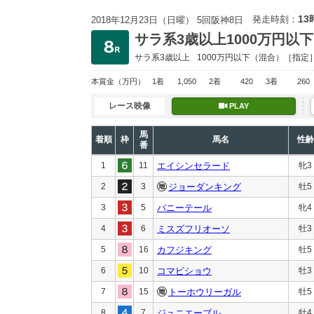
13
発走時刻：
2018年12月23日（日曜） 5回阪神8日
サラ系3歳以上1000万円以下
サラ系3歳以上
1000万円以下
（混合）［指定
本賞金
（万円）
1着
1,050
2着
420
3着
260
レース映像
PLAY
馬
着順
枠
馬名
性齢
番
1
11
エイシンセラード
牝3
2
3
ジョーダンキング
牡5
3
5
バニーテール
牝4
4
6
ミスズフリオーソ
牡3
5
16
カフジキング
牡5
6
10
コマビショウ
牡3
7
15
トーホウリーガル
牡5
8
7
ジュニエーブル
牡4