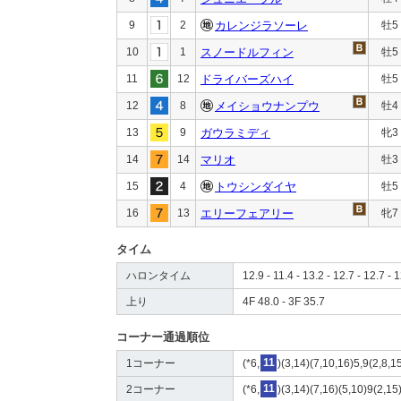
9
2
カレンジラソーレ
牡5
10
1
スノードルフィン
牡5
11
12
ドライバーズハイ
牡5
12
8
メイショウナンプウ
牡4
13
9
ガウラミディ
牝3
14
14
マリオ
牡3
15
4
トウシンダイヤ
牡5
16
13
エリーフェアリー
牝7
タイム
ハロンタイム
12.9 - 11.4 - 13.2 - 12.7 - 12.7 - 1
上り
4F 48.0 - 3F 35.7
コーナー通過順位
1コーナー
(*6,
11
)(3,14)(7,10,16)5,9(2,8,1
2コーナー
(*6,
11
)(3,14)(7,16)(5,10)9(2,1