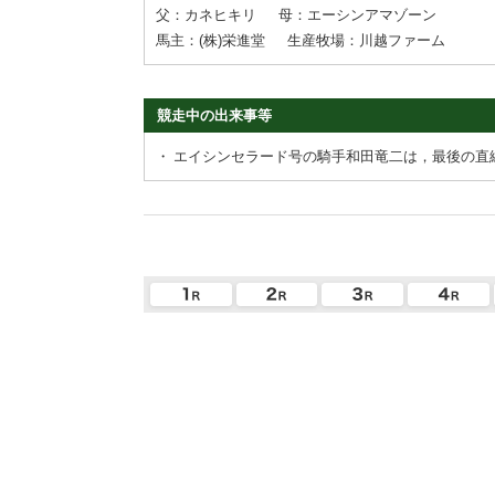
父：カネヒキリ
母：エーシンアマゾーン
馬主：(株)栄進堂
生産牧場：川越ファーム
競走中の出来事等
・
エイシンセラード号の騎手和田竜二は，最後の直