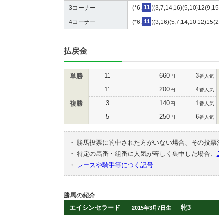
3コーナー
(*6,
11
)(3,7,14,16)(5,10)12(9,15
4コーナー
(*6,
11
)(3,16)(5,7,14,10,12)15(2
払戻金
11
660
3
単勝
円
番人気
11
200
4
円
番人気
3
140
1
複勝
円
番人気
5
250
6
円
番人気
・
勝馬投票に的中された方がいない場合、その投票
・
特定の馬番・組番に人気が著しく集中した場合、
・
レースや騎手等につく記号
勝馬の紹介
エイシンセラード
牝3
2015年3月7日生