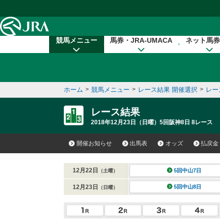
本文へ移動する
競馬メニュー
馬券・JRA-UMACA
ネット馬券
ホーム
>
競馬メニュー
>
レース結果 開催選択
>
レー
レース結果
2018年12月23日（日曜）5回阪神8日 8レース
開催お知らせ
出馬表
オッズ
払戻金
12月22日
5回中山7日
（土曜）
12月23日
5回中山8日
（日曜）