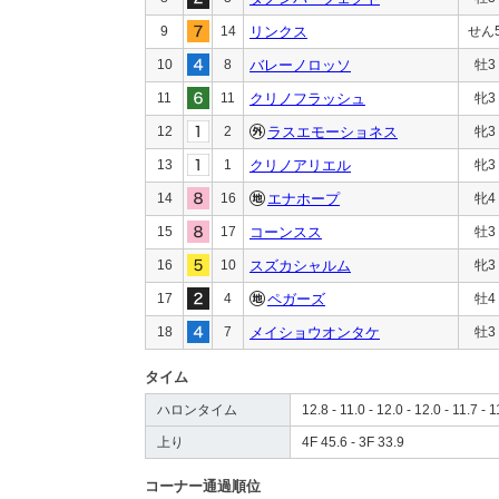
9
14
リンクス
せん
10
8
バレーノロッソ
牡3
11
11
クリノフラッシュ
牝3
12
2
ラスエモーショネス
牝3
13
1
クリノアリエル
牝3
14
16
エナホープ
牝4
15
17
コーンスス
牡3
16
10
スズカシャルム
牝3
17
4
ペガーズ
牡4
18
7
メイショウオンタケ
牡3
タイム
ハロンタイム
12.8 - 11.0 - 12.0 - 12.0 - 11.7 - 1
上り
4F 45.6 - 3F 33.9
コーナー通過順位