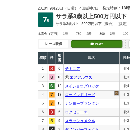
13時
発走時刻：
2018年9月23日（日曜） 4回阪神7日
サラ系3歳以上500万円以下
サラ系3歳以上
500万円以下
（混合）［指定］
本賞金
（万円）
1着
750
2着
300
3着
190
レース映像
PLAY
馬
着順
枠
馬名
性齢
番
1
6
チトニア
牝4
2
18
エアアルマス
牡3
3
12
メイショウグロッケ
牝4
4
13
ロードマドリード
牡3
5
15
ナンヨープランタン
牡3
6
5
ロクセラーナ
牝3
7
9
スラッシュメタル
牡3
8
3
ダノンパーフェクト
牡3