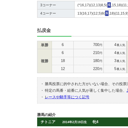
3コーナー
(*16,17)(12,13)8,5(
6
,15,18)(11
4コーナー
13(16,17)(12,5)8(
6
,18)(11,15,9
払戻金
6
700
4
単勝
円
番人気
6
210
4
円
番人気
18
180
3
複勝
円
番人気
12
220
5
円
番人気
・
勝馬投票に的中された方がいない場合、その投票
・
特定の馬番・組番に人気が著しく集中した場合、
・
レースや騎手等につく記号
勝馬の紹介
チトニア
牝4
2014年2月19日生