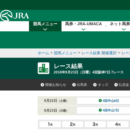
本文へ移動する
競馬メニュー
馬券・JRA-UMACA
ネット馬券
ホーム
>
競馬メニュー
>
レース結果 開催選択
>
レー
レース結果
2018年9月23日（日曜）4回阪神7日 7レース
開催お知らせ
出馬表
オッズ
払戻金
9月22日
4回中山6日
（土曜）
9月23日
4回中山7日
（日曜）