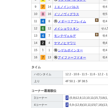
9
14
ミエノインパルス
牡4
10
16
イソノヴィグラス
牡5
11
8
メダーリアフレイム
牡4
12
12
メイショウトキン
せん
13
7
モンテヴェルデ
牡4
14
4
ヤマノヒマワリ
牝4
15
1
シゲルポインター
牡4
16
13
アイファーフドオー
牡4
タイム
ハロンタイム
12.2 - 10.6 - 11.5 - 11.6 - 12.2 - 1
上り
4F 50.1 - 3F 38.5
コーナー通過順位
3コーナー
2
-(5,9)12,8,13,10,11(15,7)16(1
4コーナー
2
-5,9-(12,8)(10,11)15(7,16)(13,