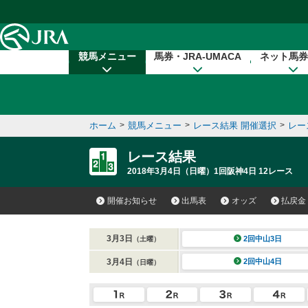
本文へ移動する
競馬メニュー
馬券・JRA-UMACA
ネット馬券
ホーム
>
競馬メニュー
>
レース結果 開催選択
>
レー
レース結果
2018年3月4日（日曜）1回阪神4日 12レース
開催お知らせ
出馬表
オッズ
払戻金
3月3日
2回中山3日
（土曜）
3月4日
2回中山4日
（日曜）