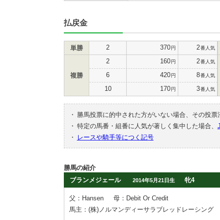
払戻金
2
370
2
単勝
円
番人気
2
160
2
円
番人気
6
420
8
複勝
円
番人気
10
170
3
円
番人気
・
勝馬投票に的中された方がいない場合、その投票
・
特定の馬番・組番に人気が著しく集中した場合、
・
レースや騎手等につく記号
勝馬の紹介
ブランメジェール
牝4
2014年5月21日生
父：Hansen
母：Debit Or Credit
馬主：(株)ノルマンディーサラブレッドレーシング