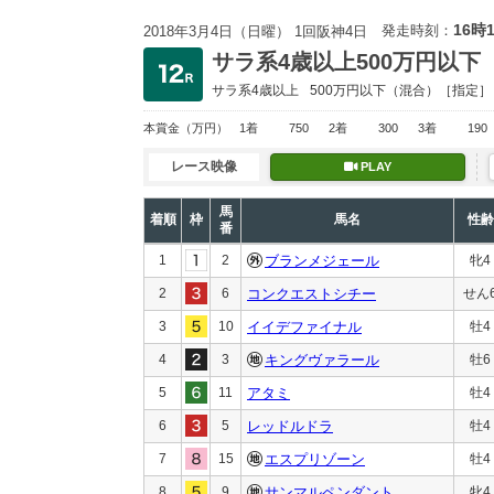
16時
発走時刻：
2018年3月4日（日曜） 1回阪神4日
サラ系4歳以上500万円以下
サラ系4歳以上
500万円以下
（混合）［指定］
本賞金
（万円）
1着
750
2着
300
3着
190
レース映像
PLAY
馬
着順
枠
馬名
性齢
番
1
2
ブランメジェール
牝4
2
6
コンクエストシチー
せん
3
10
イイデファイナル
牡4
4
3
キングヴァラール
牡6
5
11
アタミ
牡4
6
5
レッドルドラ
牡4
7
15
エスプリゾーン
牡4
8
9
サンマルペンダント
牝4