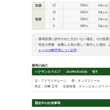
12
750
4
単勝
円
番人気
12
240
4
円
番人気
6
150
2
複勝
円
番人気
5
340
5
円
番人気
・
勝馬投票に的中された方がいない場合、その投票
・
特定の馬番・組番に人気が著しく集中した場合、
・
レースや騎手等につく記号
勝馬の紹介
ハクサンルドルフ
牡4
2013年5月16日生
父：アドマイヤムーン
母：キングスミール
馬主：河﨑 五市
生産牧場：チャンピオンズファ
競走中の出来事等