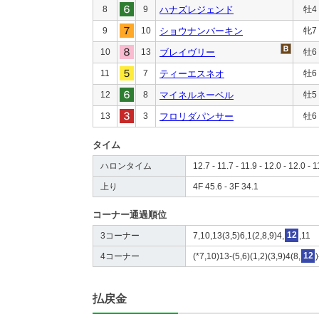
8
9
ハナズレジェンド
牡4
9
10
ショウナンバーキン
牝7
10
13
ブレイヴリー
牡6
11
7
ティーエスネオ
牡6
12
8
マイネルネーベル
牡5
13
3
フロリダパンサー
牡6
タイム
ハロンタイム
12.7 - 11.7 - 11.9 - 12.0 - 12.0 - 1
上り
4F 45.6 - 3F 34.1
コーナー通過順位
3コーナー
7,10,13(3,5)6,1(2,8,9)4,
12
,11
4コーナー
(*7,10)13-(5,6)(1,2)(3,9)4(8,
12
払戻金