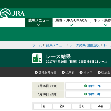
本文へ移動する
競馬メニュー
馬券・JRA-UMACA
ネット馬券
ホーム
>
競馬メニュー
>
レース結果 開催選択
>
レー
レース結果
2017年4月16日（日曜）2回阪神8日 11レース
開催お知らせ
出馬表
オッズ
払戻金
4月15日
3回中山7日
（土曜）
4月16日
3回中山8日
（日曜）