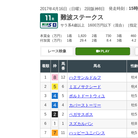
15時
発走時刻：
2017年4月16日（日曜） 2回阪神8日
難波ステークス
サラ系4歳以上
1600万円以下
（混合）［指定
本賞金
（万円）
1着
1,820
2着
730
3着
460
付加賞
（万円）
1着
29.4
2着
8.4
3着
4.2
レース映像
PLAY
馬
着順
枠
馬名
性齢
番
1
12
ハクサンルドルフ
牡4
2
6
ミエノサクシード
牝4
3
5
ポルトドートウィユ
牡5
4
4
カバーストーリー
牡6
5
2
ペガサスボス
牡5
6
1
スズカルパン
牡8
7
11
ハッピーユニバンス
牝5