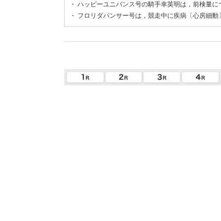
・
ハッピーユニバンス号の騎手幸英明は，前検量に
・
フロリダパンサー号は，競走中に疾病〔心房細動