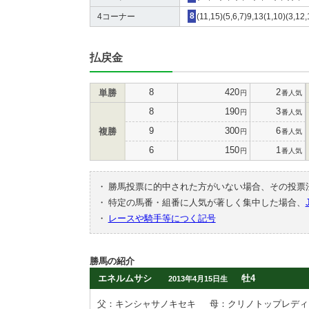
4コーナー
8
(11,15)(5,6,7)9,13(1,10)(3,12
払戻金
8
420
2
単勝
円
番人気
8
190
3
円
番人気
9
300
6
複勝
円
番人気
6
150
1
円
番人気
・
勝馬投票に的中された方がいない場合、その投票
・
特定の馬番・組番に人気が著しく集中した場合、
・
レースや騎手等につく記号
勝馬の紹介
エネルムサシ
牡4
2013年4月15日生
父：キンシャサノキセキ
母：クリノトップレディ