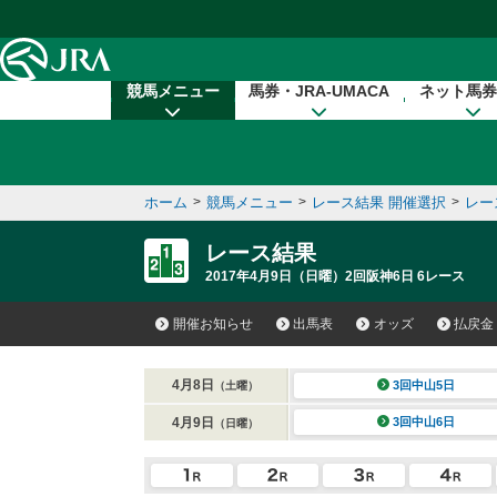
本文へ移動する
競馬メニュー
馬券・JRA-UMACA
ネット馬券
ホーム
>
競馬メニュー
>
レース結果 開催選択
>
レー
レース結果
2017年4月9日（日曜）2回阪神6日 6レース
開催お知らせ
出馬表
オッズ
払戻金
4月8日
3回中山5日
（土曜）
4月9日
3回中山6日
（日曜）