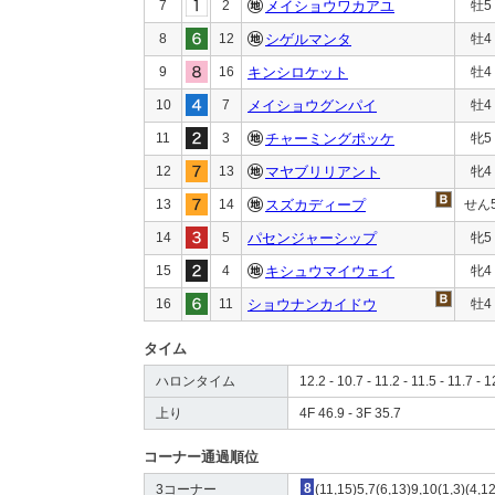
7
2
メイショウワカアユ
牡5
8
12
シゲルマンタ
牡4
9
16
キンシロケット
牡4
10
7
メイショウグンパイ
牡4
11
3
チャーミングポッケ
牝5
12
13
マヤブリリアント
牝4
13
14
スズカディープ
せん
14
5
パセンジャーシップ
牝5
15
4
キシュウマイウェイ
牝4
16
11
ショウナンカイドウ
牡4
タイム
ハロンタイム
12.2 - 10.7 - 11.2 - 11.5 - 11.7 - 1
上り
4F 46.9 - 3F 35.7
コーナー通過順位
3コーナー
8
(11,15)5,7(6,13)9,10(1,3)(4,1