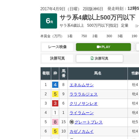
12時
発走時刻：
2017年4月9日（日曜） 2回阪神6日
サラ系4歳以上500万円以下
サラ系4歳以上
500万円以下
[指定]
定量
コ
本賞金
（万円）
1着
750
2着
300
3着
190
レース映像
PLAY
決勝写真
決勝写真
馬
着順
枠
馬名
性齢
番
1
8
エネルムサシ
牡4
2
9
ラララルジェス
牝4
3
6
クリノサンレオ
牡4
4
1
ライラムーン
牝4
5
15
グレートブレス
牡5
6
10
カゼノカムイ
牡4