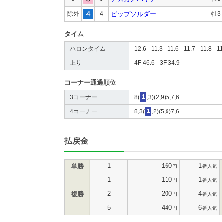
除外
4
ビップソルダー
牡3
タイム
ハロンタイム
12.6 - 11.3 - 11.6 - 11.7 - 11.8 - 1
上り
4F 46.6 - 3F 34.9
コーナー通過順位
3コーナー
8(
1
,3)(2,9)5,7,6
4コーナー
8,3(
1
,2)(5,9)7,6
払戻金
1
160
1
単勝
円
番人気
1
110
1
円
番人気
2
200
4
複勝
円
番人気
5
440
6
円
番人気