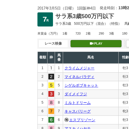
13時
発走時刻：
2017年3月5日（日曜） 1回阪神4日
サラ系3歳500万円以下
サラ系3歳
500万円以下
（混合）（特指）
馬
本賞金
（万円）
1着
720
2着
290
3着
180
レース映像
PLAY
馬
着順
枠
馬名
性齢
番
1
1
クライムメジャー
牡3
2
2
マイネルパラディ
牡3
3
5
シゲルボブキャット
牡3
4
3
ダイメイフジ
牡3
5
8
ミルトドリーム
牡3
6
7
キャスパリーグ
牝3
7
6
エスプリゾーン
牡3
8
9
アスカノハヤテ
牡3