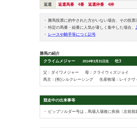
返還
返還馬番 4番 返還枠番 4枠
・
勝馬投票に的中された方がいない場合、その投票
・
特定の馬番・組番に人気が著しく集中した場合、
・
レースや騎手等につく記号
勝馬の紹介
クライムメジャー
牡3
2014年3月31日生
父：ダイワメジャー
母：クライウィズジョイ
馬主：(有)シルクレーシング
生産牧場：レイクヴ
競走中の出来事等
・
ビップソルダー号は，馬場入場後に疾病〔左前肢