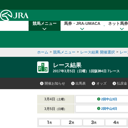
本文へ移動する
競馬メニュー
馬券・JRA-UMACA
ネット馬券
ホーム
>
競馬メニュー
>
レース結果 開催選択
>
レー
レース結果
2017年3月5日（日曜）1回阪神4日 7レース
開催お知らせ
出馬表
オッズ
払戻金
3月4日
2回中山3日
（土曜）
3月5日
2回中山4日
（日曜）