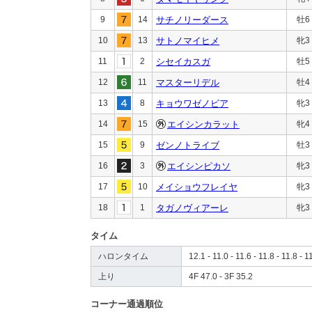
9
14
サチノリーダース
牡6
10
13
サトノマイヒメ
牝3
11
2
シセイカスガ
牡5
12
11
マスターリデル
牡4
13
8
キョウワゼノビア
牝3
14
15
エイシンカラット
牝4
15
9
ゼンノトライブ
牡3
16
3
エイシンピカソ
牝3
17
10
メイショウフレイヤ
牝3
18
1
タガノヴィアーレ
牝3
タイム
ハロンタイム
12.1 - 11.0 - 11.6 - 11.8 - 11.8 - 1
上り
4F 47.0 - 3F 35.2
コーナー通過順位