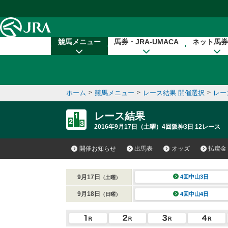
本文へ移動する
競馬メニュー
馬券・JRA-UMACA
ネット馬券
ホーム
>
競馬メニュー
>
レース結果 開催選択
>
レー
レース結果
2016年9月17日（土曜）4回阪神3日 12レース
開催お知らせ
出馬表
オッズ
払戻金
9月17日
4回中山3日
（土曜）
9月18日
4回中山4日
（日曜）