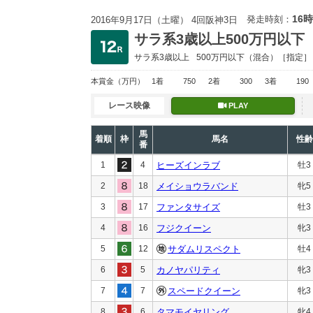
16時
発走時刻：
2016年9月17日（土曜） 4回阪神3日
サラ系3歳以上500万円以下
サラ系3歳以上
500万円以下
（混合）［指定］
本賞金
（万円）
1着
750
2着
300
3着
190
レース映像
PLAY
馬
着順
枠
馬名
性齢
番
1
4
ヒーズインラブ
牡3
2
18
メイショウラバンド
牝5
3
17
ファンタサイズ
牡3
4
16
フジクイーン
牝3
5
12
サダムリスペクト
牡4
6
5
カノヤパリティ
牝3
7
7
スペードクイーン
牝3
8
6
タマモイヤリング
牝4