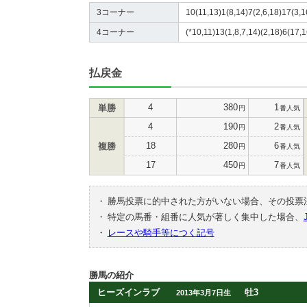
3コーナー
10(11,13)1(8,14)7(2,6,18)17(3,1
4コーナー
(*10,11)13(1,8,7,14)(2,18)6(17,1
払戻金
4
380
1
単勝
円
番人気
4
190
2
円
番人気
18
280
6
複勝
円
番人気
17
450
7
円
番人気
・
勝馬投票に的中された方がいない場合、その投票
・
特定の馬番・組番に人気が著しく集中した場合、
・
レースや騎手等につく記号
勝馬の紹介
ヒーズインラブ
牡3
2013年3月7日生