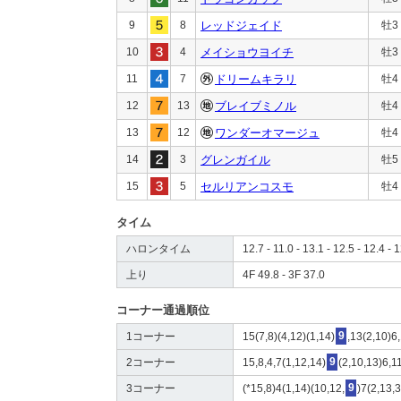
9
8
レッドジェイド
牡3
10
4
メイショウヨイチ
牡3
11
7
ドリームキラリ
牡4
12
13
ブレイブミノル
牡4
13
12
ワンダーオマージュ
牡4
14
3
グレンガイル
牡5
15
5
セルリアンコスモ
牡4
タイム
ハロンタイム
12.7 - 11.0 - 13.1 - 12.5 - 12.4 - 1
上り
4F 49.8 - 3F 37.0
コーナー通過順位
1コーナー
15(7,8)(4,12)(1,14)
9
,13(2,10)6
2コーナー
15,8,4,7(1,12,14)
9
(2,10,13)6,11
3コーナー
(*15,8)4(1,14)(10,12,
9
)7(2,13,3