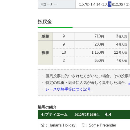
4コーナー
(15,*8)(1,4,14)(10,
9
)(12,3)(7,2
払戻金
9
710
3
単勝
円
番人気
9
280
4
円
番人気
10
1,160
12
複勝
円
番人気
2
650
7
円
番人気
・
勝馬投票に的中された方がいない場合、その投票
・
特定の馬番・組番に人気が著しく集中した場合、
・
レースや騎手等につく記号
勝馬の紹介
セプティエーム
牡4
2012年2月19日生
父：Harlan's Holiday
母：Some Pretender