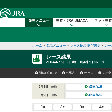
本文へ移動する
競馬メニュー
馬券・JRA-UMACA
ネット馬券
ホーム
>
競馬メニュー
>
レース結果 開催選択
>
レー
レース結果
2016年6月5日（日曜）3回阪神2日 8レース
開催お知らせ
出馬表
オッズ
払戻金
6月4日
3回東京1日
（土曜）
6月5日
3回東京2日
（日曜）