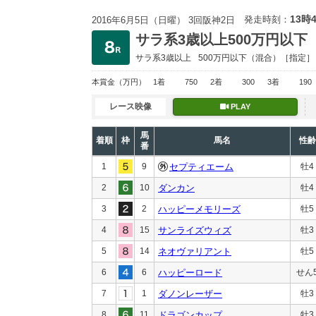
13時
発走時刻：
2016年6月5日（日曜） 3回阪神2日
サラ系3歳以上500万円以下
サラ系3歳以上
500万円以下
（混合）［指定］
本賞金
（万円）
1着
750
2着
300
3着
190
レース映像
PLAY
馬
着順
枠
馬名
性齢
番
1
9
セプティエーム
牡4
2
10
ダンカン
牡4
3
2
ハッピーメモリーズ
牡5
4
15
サンライズウィズ
牡3
5
14
ネオヴァリアント
牡5
6
6
ハッピーロード
せん
7
1
ダノンレーザー
牡3
8
11
ドラゴンカップ
牡3