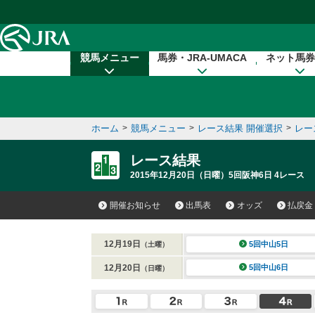
本文へ移動する
競馬メニュー
馬券・JRA-UMACA
ネット馬券
ホーム
>
競馬メニュー
>
レース結果 開催選択
>
レー
レース結果
2015年12月20日（日曜）5回阪神6日 4レース
開催お知らせ
出馬表
オッズ
払戻金
12月19日
5回中山5日
（土曜）
12月20日
5回中山6日
（日曜）