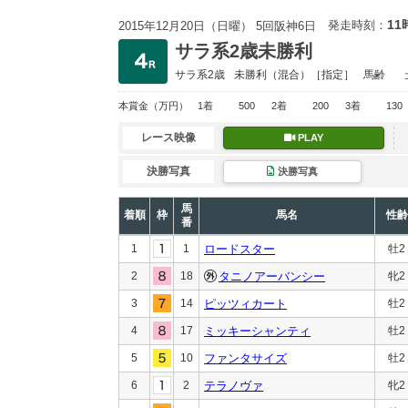
11
発走時刻：
2015年12月20日（日曜） 5回阪神6日
サラ系2歳未勝利
サラ系2歳
未勝利
（混合）［指定］
馬齢
本賞金
（万円）
1着
500
2着
200
3着
130
レース映像
PLAY
決勝写真
決勝写真
馬
着順
枠
馬名
性齢
番
1
1
ロードスター
牡2
2
18
タニノアーバンシー
牝2
3
14
ピッツィカート
牡2
4
17
ミッキーシャンティ
牡2
5
10
ファンタサイズ
牡2
6
2
テラノヴァ
牝2