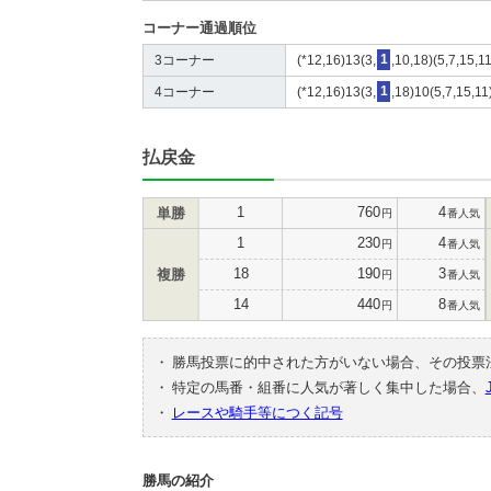
コーナー通過順位
3コーナー
(*12,16)13(3,
1
,10,18)(5,7,15,1
4コーナー
(*12,16)13(3,
1
,18)10(5,7,15,11)
払戻金
1
760
4
単勝
円
番人気
1
230
4
円
番人気
18
190
3
複勝
円
番人気
14
440
8
円
番人気
・
勝馬投票に的中された方がいない場合、その投票
・
特定の馬番・組番に人気が著しく集中した場合、
・
レースや騎手等につく記号
勝馬の紹介