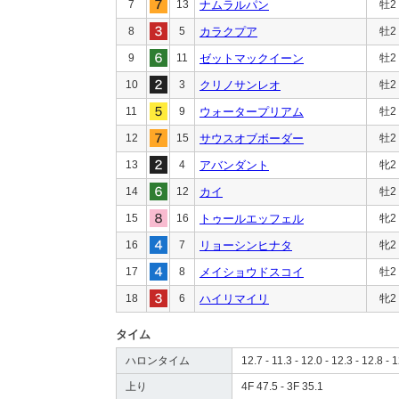
7
13
ナムラルパン
牡2
8
5
カラクプア
牡2
9
11
ゼットマックイーン
牡2
10
3
クリノサンレオ
牡2
11
9
ウォータープリアム
牡2
12
15
サウスオブボーダー
牡2
13
4
アバンダント
牝2
14
12
カイ
牡2
15
16
トゥールエッフェル
牝2
16
7
リョーシンヒナタ
牝2
17
8
メイショウドスコイ
牡2
18
6
ハイリマイリ
牝2
タイム
ハロンタイム
12.7 - 11.3 - 12.0 - 12.3 - 12.8 - 1
上り
4F 47.5 - 3F 35.1