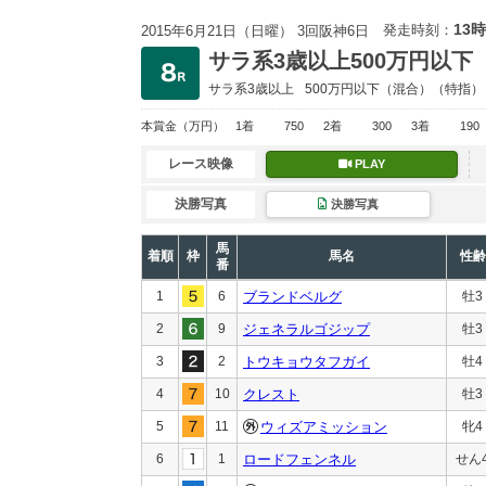
13時
発走時刻：
2015年6月21日（日曜） 3回阪神6日
サラ系3歳以上500万円以下
サラ系3歳以上
500万円以下
（混合）（特指）
本賞金
（万円）
1着
750
2着
300
3着
190
レース映像
PLAY
決勝写真
決勝写真
馬
着順
枠
馬名
性齢
番
1
6
ブランドベルグ
牡3
2
9
ジェネラルゴジップ
牡3
3
2
トウキョウタフガイ
牡4
4
10
クレスト
牡3
5
11
ウィズアミッション
牝4
6
1
ロードフェンネル
せん