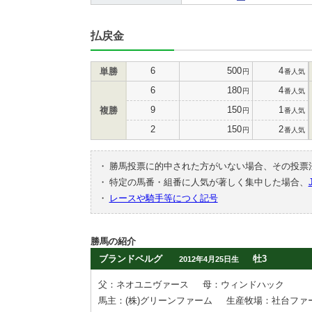
払戻金
6
500
4
単勝
円
番人気
6
180
4
円
番人気
9
150
1
複勝
円
番人気
2
150
2
円
番人気
・
勝馬投票に的中された方がいない場合、その投票
・
特定の馬番・組番に人気が著しく集中した場合、
・
レースや騎手等につく記号
勝馬の紹介
ブランドベルグ
牡3
2012年4月25日生
父：ネオユニヴァース
母：ウィンドハック
馬主：(株)グリーンファーム
生産牧場：社台ファ