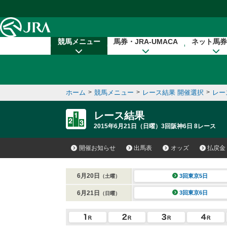
本文へ移動する
競馬メニュー
馬券・JRA-UMACA
ネット馬券
ホーム
>
競馬メニュー
>
レース結果 開催選択
>
レー
レース結果
2015年6月21日（日曜）3回阪神6日 8レース
開催お知らせ
出馬表
オッズ
払戻金
6月20日
3回東京5日
（土曜）
6月21日
3回東京6日
（日曜）