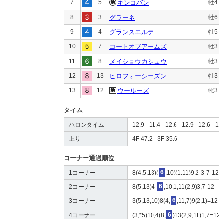
7
5
キンコバン
牡4
8
3
グラーネ
牡6
9
4
グランスエルテ
牡5
10
7
コートオブアームズ
牡3
11
8
メイショウカシュウ
牡3
12
13
ヒロフォーシーズン
牡3
13
12
ウールーズ
牝3
タイム
ハロンタイム
12.9 - 11.4 - 12.6 - 12.9 - 12.6 - 1
上り
4F 47.2 - 3F 35.6
コーナー通過順位
1コーナー
8(4,5,13)(
6
,10)(1,11)9,2-3-7-12
2コーナー
8(5,13)4-
6
,10,1,11(2,9)3,7-12
3コーナー
3(5,13,10)8(4,
6
,11,7)9(2,1)=12
4コーナー
(3,*5)10,4(8,
6
)13(2,9,11)1,7=1