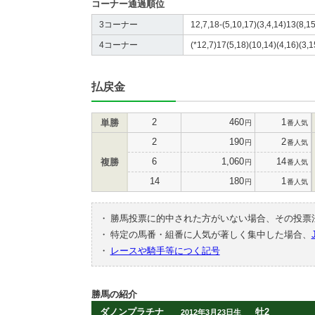
コーナー通過順位
3コーナー
12,7,18-(5,10,17)(3,4,14)13(8,15
4コーナー
(*12,7)17(5,18)(10,14)(4,16)(3,1
払戻金
2
460
1
単勝
円
番人気
2
190
2
円
番人気
6
1,060
14
複勝
円
番人気
14
180
1
円
番人気
・
勝馬投票に的中された方がいない場合、その投票
・
特定の馬番・組番に人気が著しく集中した場合、
・
レースや騎手等につく記号
勝馬の紹介
ダノンプラチナ
牡2
2012年3月23日生