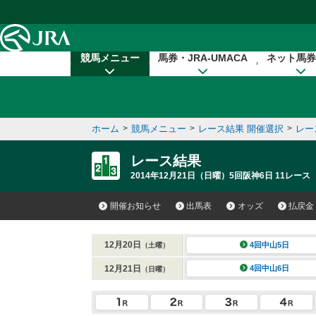
本文へ移動する
競馬メニュー
馬券・JRA-UMACA
ネット馬券
ホーム
>
競馬メニュー
>
レース結果 開催選択
>
レー
レース結果
2014年12月21日（日曜）5回阪神6日 11レース
開催お知らせ
出馬表
オッズ
払戻金
12月20日
4回中山5日
（土曜）
12月21日
4回中山6日
（日曜）