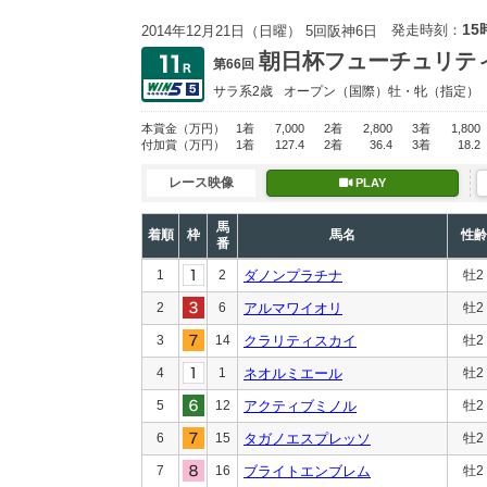
15
発走時刻：
2014年12月21日（日曜） 5回阪神6日
朝日杯フューチュリテ
第66回
サラ系2歳
オープン
（国際）牡・牝（指定）
本賞金
（万円）
1着
7,000
2着
2,800
3着
1,800
付加賞
（万円）
1着
127.4
2着
36.4
3着
18.2
レース映像
PLAY
馬
着順
枠
馬名
性齢
番
1
2
ダノンプラチナ
牡2
2
6
アルマワイオリ
牡2
3
14
クラリティスカイ
牡2
4
1
ネオルミエール
牡2
5
12
アクティブミノル
牡2
6
15
タガノエスプレッソ
牡2
7
16
ブライトエンブレム
牡2