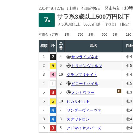
13時
発走時刻：
2014年9月27日（土曜） 4回阪神5日
サラ系3歳以上500万円以下
サラ系3歳以上
500万円以下
（混合）［指定］
本賞金
（万円）
1着
750
2着
300
3着
190
馬
着順
枠
馬名
性齢
番
1
4
サンライズネオ
牡4
2
9
ミリオンヴォルツ
牡5
3
16
グランプリナイト
牡4
4
2
ビコーミハイル
牡5
5
6
メンカウラー
牡3
5
10
ヒカリセット
牡3
7
7
ワンダーヴィーヴァ
牡4
8
8
スクワドロン
牡4
9
5
アドマイヤスパーズ
牡4