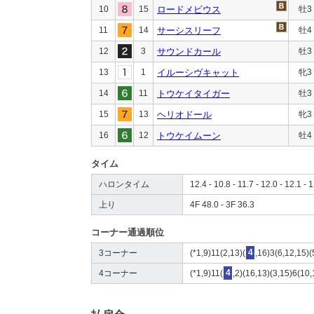
10
15
ロードメビウス
牡3
11
14
サーシスリーフ
牡4
12
3
サウンドカール
牡3
13
1
イルーシヴキャット
牝3
14
11
トウケイタイガー
牡3
15
13
ヘリオドール
牝3
16
12
トウケイムーン
牡4
タイム
ハロンタイム
12.4 - 10.8 - 11.7 - 12.0 - 12.1 - 
上り
4F 48.0 - 3F 36.3
コーナー通過順位
3コーナー
(*1,9)11(2,13)(
4
,16)3(6,12,15)(
4コーナー
(*1,9)11(
4
,2)(16,13)(3,15)6(10