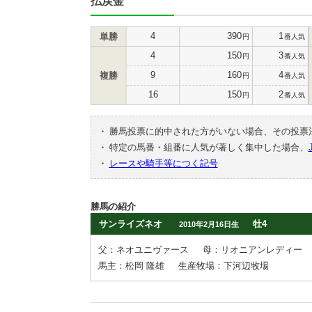
払戻金
4
390
1
単勝
円
番人気
4
150
3
円
番人気
9
160
4
複勝
円
番人気
16
150
2
円
番人気
・
勝馬投票に的中された方がいない場合、その投票
・
特定の馬番・組番に人気が著しく集中した場合、
・
レースや騎手等につく記号
勝馬の紹介
サンライズネオ
牡4
2010年2月16日生
父：ネオユニヴァース
母：リオニアンレディー
馬主：松岡 隆雄
生産牧場：下河辺牧場