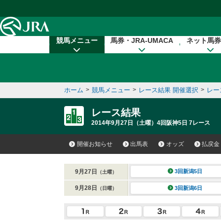
本文へ移動する
競馬メニュー
馬券・JRA-UMACA
ネット馬券
ホーム
>
競馬メニュー
>
レース結果 開催選択
>
レー
レース結果
2014年9月27日（土曜）4回阪神5日 7レース
開催お知らせ
出馬表
オッズ
払戻金
9月27日
3回新潟5日
（土曜）
9月28日
3回新潟6日
（日曜）