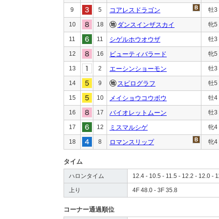
9
5
コアレスドラゴン
牡3
10
18
ダンスインザスカイ
牝5
11
11
シゲルホウオウザ
牡3
12
16
ビューティバラード
牝5
13
2
エーシンショーモン
牡3
14
9
スピログラフ
牡5
15
10
メイショウコウボウ
牡4
16
17
バイオレットムーン
牡3
17
12
ミスマルシゲ
牝4
18
8
ロマンスリップ
牝4
タイム
ハロンタイム
12.4 - 10.5 - 11.5 - 12.2 - 12.0 - 1
上り
4F 48.0 - 3F 35.8
コーナー通過順位