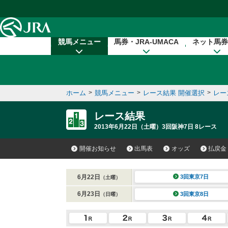
本文へ移動する
競馬メニュー
馬券・JRA-UMACA
ネット馬券
ホーム
>
競馬メニュー
>
レース結果 開催選択
>
レー
レース結果
2013年6月22日（土曜）3回阪神7日 8レース
開催お知らせ
出馬表
オッズ
払戻金
6月22日
3回東京7日
（土曜）
6月23日
3回東京8日
（日曜）