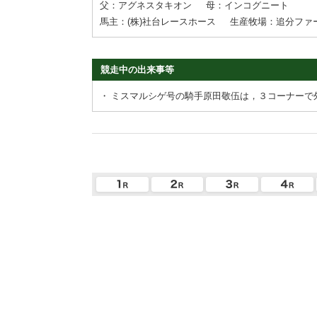
父：アグネスタキオン
母：インコグニート
馬主：(株)社台レースホース
生産牧場：追分ファ
競走中の出来事等
・
ミスマルシゲ号の騎手原田敬伍は，３コーナーで