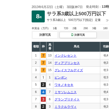
13時
発走時刻：
2013年6月22日（土曜） 3回阪神7日
サラ系3歳以上500万円以下
サラ系3歳以上
500万円以下
[指定]
定量
コ
本賞金
（万円）
1着
720
2着
290
3着
180
決勝写真
決勝写真
馬
着順
枠
馬名
性齢
番
1
13
インクレセント
牝4
2
14
ディアプリンセス
牝3
3
15
グレイスフルデイズ
牡3
4
1
ピンポン
牡3
5
4
ワキノキセキ
牡3
6
7
ミサソレムニス
牝4
7
6
グランプリナイト
牡3
8
3
ミラクルラヴィ
牝3