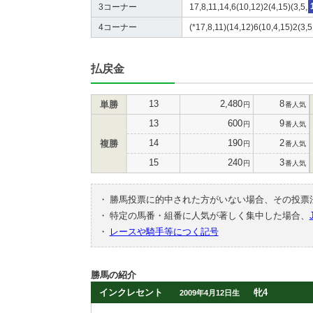
3コーナー
17,8,11,14,6(10,12)2(4,15)(3,5,
4コーナー
(*17,8,11)(14,12)6(10,4,15)2(3,5
払戻金
13
2,480
8
単勝
円
番人気
13
600
9
円
番人気
14
190
2
複勝
円
番人気
15
240
3
円
番人気
・
勝馬投票に的中された方がいない場合、その投票
・
特定の馬番・組番に人気が著しく集中した場合、
・
レースや騎手等につく記号
勝馬の紹介
インクレセント
牝4
2009年4月12日生