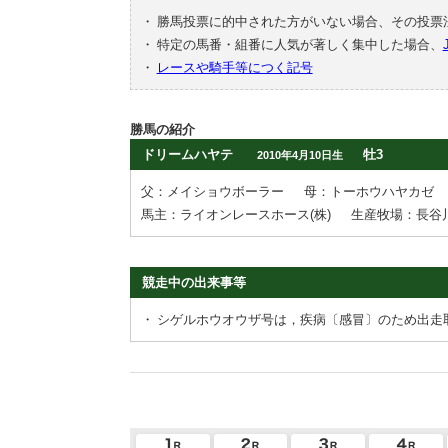
・
勝馬投票に的中された方がいない場合、その投票
・
特定の馬番・組番に人気が著しく集中した場合、
・
レースや騎手等につく記号
勝馬の紹介
ドリームハヤテ
牡3
2010年4月10日生
父：メイショウボーラー
母：トーホウハヤカゼ
馬主：ライオンレースホース(株)
生産牧場：長谷
競走中の出来事等
・
シゲルホウオウザ号は，疾病〔感冒〕のため出走