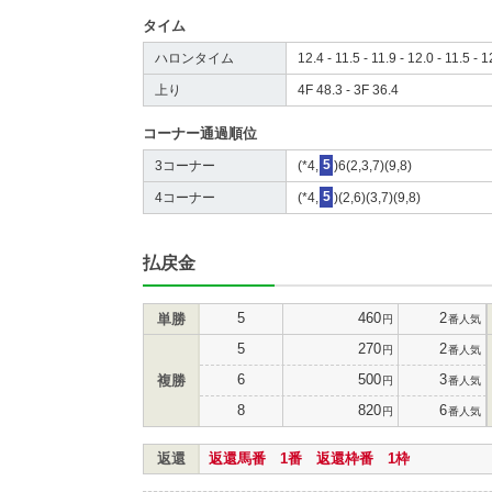
タイム
ハロンタイム
12.4 - 11.5 - 11.9 - 12.0 - 11.5 - 1
上り
4F 48.3 - 3F 36.4
コーナー通過順位
3コーナー
(*4,
5
)6(2,3,7)(9,8)
4コーナー
(*4,
5
)(2,6)(3,7)(9,8)
払戻金
5
460
2
単勝
円
番人気
5
270
2
円
番人気
6
500
3
複勝
円
番人気
8
820
6
円
番人気
返還
返還馬番 1番 返還枠番 1枠