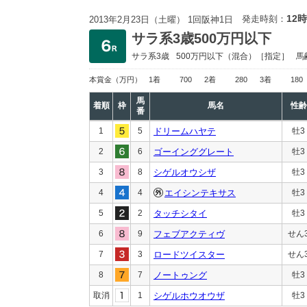
12時
発走時刻：
2013年2月23日（土曜） 1回阪神1日
サラ系3歳500万円以下
サラ系3歳
500万円以下
（混合）［指定］
馬
本賞金
（万円）
1着
700
2着
280
3着
180
馬
着順
枠
馬名
性齢
番
1
5
ドリームハヤテ
牡3
2
6
ゴーインググレート
牡3
3
8
シゲルオウシザ
牡3
4
4
エイシンテキサス
牡3
5
2
タッチシタイ
牡3
6
9
フェブアクティヴ
せん
7
3
ロードツイスター
せん
8
7
ノートゥング
牡3
取消
1
シゲルホウオウザ
牡3