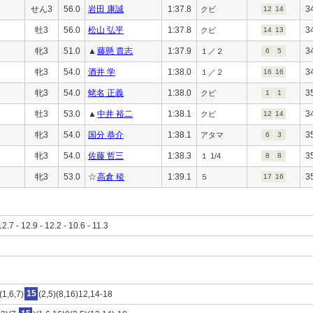
せん3
56.0
岩田 康誠
1:37.8
3
クビ
12
14
牡3
56.0
松山 弘平
1:37.8
3
クビ
14
13
牝3
51.0
▲
藤懸 貴志
1:37.9
3
１／２
6
5
牝3
54.0
酒井 学
1:38.0
3
１／２
16
16
牝3
54.0
蛯名 正義
1:38.0
3
クビ
1
1
牡3
53.0
▲
中井 裕二
1:38.1
3
クビ
12
14
牝3
54.0
国分 恭介
1:38.1
3
アタマ
6
3
牝3
54.0
佐藤 哲三
1:38.3
3
１ 1/4
8
8
牝3
53.0
☆
高倉 稜
1:39.1
3
５
17
16
12.7 - 12.9 - 12.2 - 10.6 - 11.3
(1,6,7)
15
(2,5)(8,16)12,14-18