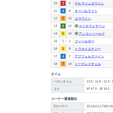
10
5
デルマジュロウジン
11
8
オーバルライト
12
13
ユウウイン
13
12
マイネヴォヤージ
14
10
アンコンソールド
15
2
フィールダー
16
9
トウカイエナジー
17
7
アプフェルヴァイン
18
14
ミークレイチェル
タイム
ハロンタイム
13.0 - 11.8 - 12.3 - 
上り
4F 47.0 - 3F 34.1
コーナー通過順位
3コーナー
10,11(4,3,17)(9,13)