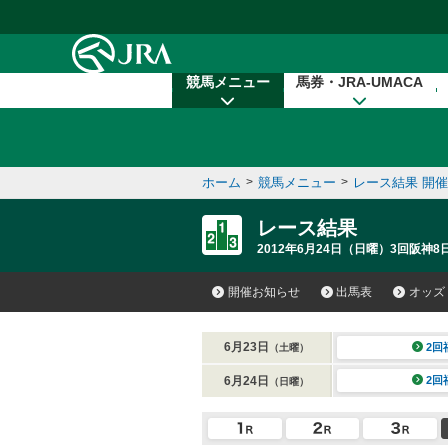
本文へ移動する
競馬メニュー
馬券・JRA-UMACA
ホーム
>
競馬メニュー
>
レース結果 開
レース結果
2012年6月24日（日曜）3回阪神8
開催お知らせ
出馬表
オッズ
6月23日
2回
（土曜）
6月24日
2回
（日曜）