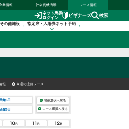
企業情報
社会貢献活動
レース情報
ネット馬券
検索
ビギナーズ
ログイン
その他施設
指定席・入場券ネット予約
情報
今週の注目レース
函館5日
開催選択へ戻る
レース選択へ戻る
函館6日