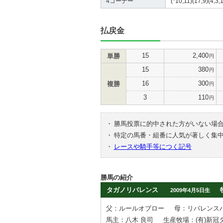
4コーナー
(*10,11)(17,9)(4,3,1
払戻金
15
2,400
単勝
円
15
380
円
16
300
複勝
円
3
110
円
・
勝馬投票に的中された方がいない場
・
特定の馬番・組番に人気が著しく集
・
レースや騎手等につく記号
勝馬の紹介
タガノリバレンス
2009年4月5日生
父：ルールオブロー
母：リバレンス
馬主：八木 良司
生産牧場：(有)新冠