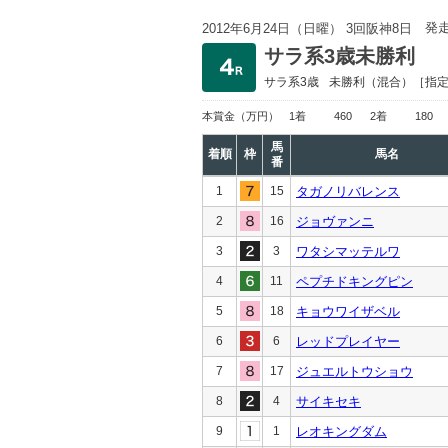
発
2012年6月24日（日曜） 3回阪神8日
サラ系3歳未勝利
サラ系3歳
未勝利
（混合）［指
本賞金
（万円）
1着
460
2着
180
馬
着順
枠
馬名
番
1
15
タガノリバレンス
2
16
ジョヴァンニ
3
3
ワタシマッテルワ
4
11
ペプチドキングピン
5
18
キョウワイザベル
6
6
レッドプレイヤー
7
17
ジュエルトウショウ
8
4
サイキセキ
9
1
レオキングダム