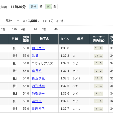
11時30分
走時刻：
天候
晴
芝
良
1,600
定］
馬齢
（芝・右 外）
コース：
メートル
3着
120
4着
69
5着
46
負担
コーナー
性齢
騎手名
タイム
着差
重量
通過順位
牡3
56.0
和田 竜二
1:36.8
3
11
8
牡3
56.0
武 豊
1:37.3
3
３
14
10
牝3
54.0
C.ウィリアムズ
1:37.3
3
クビ
3
5
牡3
56.0
幸 英明
1:37.4
3
クビ
2
2
牝3
54.0
横山 典弘
1:37.5
3
３／４
18
18
牡3
56.0
内田 博幸
1:37.5
3
ハナ
8
10
牝3
54.0
池添 謙一
1:37.6
3
クビ
3
3
牡3
56.0
浜中 俊
1:37.6
3
クビ
3
5
牡3
56.0
田辺 裕信
1:37.7
3
１／２
8
10