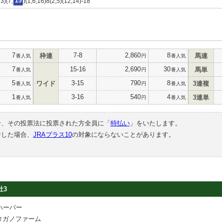
3)(7,
15
)(1,6,16)8(2,5)(12,14)-18
7
7-8
2,860
8
枠連
馬連
番人気
円
番人気
7
15-16
2,690
30
馬単
番人気
円
番人気
5
3-15
790
8
ワイド
3連複
番人気
円
番人気
1
3-16
540
4
3連単
番人気
円
番人気
合、その投票法に投票された方全員に「
特払い
」をいたします。
中した場合、
JRAプラス10
の対象にならないことがあります。
牡3
ハーバー
タガノファーム