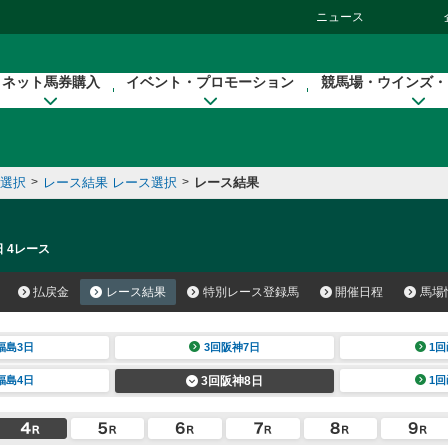
ニュース
ネット馬券購入
イベント・プロモーション
競馬場・ウインズ・
催選択
>
レース結果 レース選択
>
レース結果
日 4レース
払戻金
レース結果
特別レース登録馬
開催日程
馬場
福島3日
3回阪神7日
1回
福島4日
3回阪神8日
1回