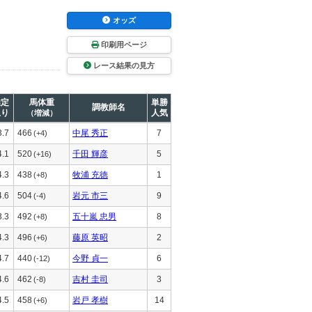
オッズ
印刷用ページ
レース結果の見方
推定
馬体重
単勝
調教師名
上り
人気
（増減）
3.7
466
中尾 秀正
7
(+4)
4.1
520
千田 輝彦
5
(+16)
4.3
438
牧浦 充徳
1
(+8)
4.6
504
岩元 市三
9
(-4)
3.3
492
五十嵐 忠男
8
(+8)
4.3
496
藤原 英昭
2
(+6)
4.7
440
今野 貞一
6
(-12)
4.6
462
吉村 圭司
3
(-8)
4.5
458
岩戸 孝樹
14
(+6)