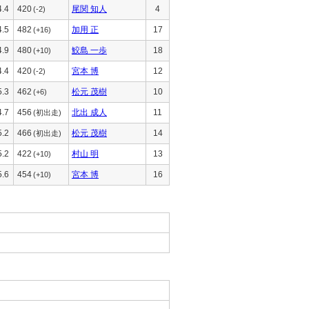
4.4
420
尾関 知人
4
(-2)
4.5
482
加用 正
17
(+16)
4.9
480
鮫島 一歩
18
(+10)
4.4
420
宮本 博
12
(-2)
5.3
462
松元 茂樹
10
(+6)
4.7
456
北出 成人
11
(初出走)
5.2
466
松元 茂樹
14
(初出走)
5.2
422
村山 明
13
(+10)
5.6
454
宮本 博
16
(+10)