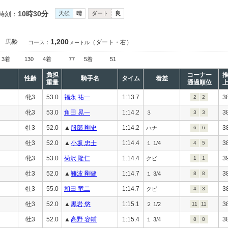
10時30分
時刻：
天候
晴
ダート
良
1,200
］
馬齢
（ダート・右）
コース：
メートル
3着
130
4着
77
5着
51
負担
コーナー
性齢
騎手名
タイム
着差
重量
通過順位
牝3
53.0
福永 祐一
1:13.7
3
2
2
牝3
53.0
角田 晃一
1:14.2
3
３
3
3
牡3
52.0
▲
服部 剛史
1:14.2
3
ハナ
6
6
牡3
52.0
▲
小坂 忠士
1:14.4
3
１ 1/4
4
5
牝3
53.0
菊沢 隆仁
1:14.4
3
クビ
1
1
牡3
52.0
▲
難波 剛健
1:14.7
3
１ 3/4
8
8
牡3
55.0
和田 竜二
1:14.7
3
クビ
4
3
牡3
52.0
▲
黒岩 悠
1:15.1
3
２ 1/2
11
11
牡3
52.0
▲
高野 容輔
1:15.4
3
１ 3/4
8
8