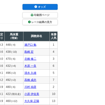
オッズ
印刷用ページ
レース結果の見方
推定
馬体重
単勝
調教師名
上り
人気
（増減）
8.3
448
瀬戸口 勉
1
(-4)
8.6
438
島崎 宏
4
(-10)
8.0
470
北橋 修二
3
(-6)
8.6
432
木原 一良
6
(+4)
9.1
496
清水 久雄
5
(+2)
8.2
492
高橋 成忠
7
(+2)
8.9
480
川村 禎彦
2
(-6)
8.1
422
小原 伊佐美
10
(初出走)
8.9
460
大久保 正陽
13
(+12)