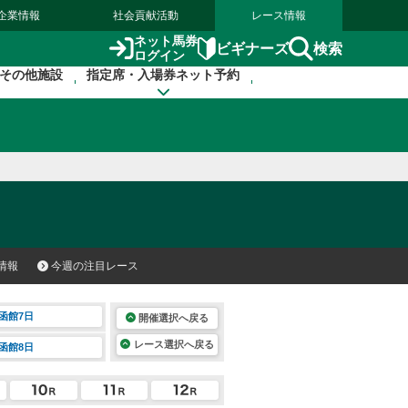
企業情報
社会貢献活動
レース情報
ネット馬券
検索
ビギナーズ
ログイン
その他施設
指定席・入場券ネット予約
情報
今週の注目レース
函館7日
開催選択へ戻る
レース選択へ戻る
函館8日