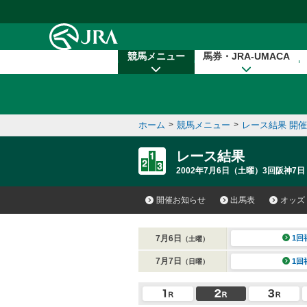
本文へ移動する
競馬メニュー
馬券・JRA-UMACA
ホーム
>
競馬メニュー
>
レース結果 開
レース結果
2002年7月6日（土曜）3回阪神7日
開催お知らせ
出馬表
オッズ
7月6日
1回
（土曜）
7月7日
1回
（日曜）