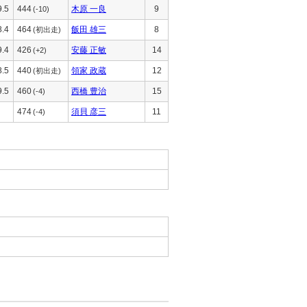
9.5
444
木原 一良
9
(-10)
8.4
464
飯田 雄三
8
(初出走)
9.4
426
安藤 正敏
14
(+2)
8.5
440
領家 政蔵
12
(初出走)
9.5
460
西橋 豊治
15
(-4)
474
須貝 彦三
11
(-4)