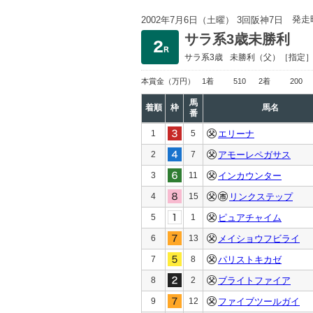
発走
2002年7月6日（土曜） 3回阪神7日
サラ系3歳未勝利
サラ系3歳
未勝利
（父）［指定
本賞金
（万円）
1着
510
2着
200
馬
着順
枠
馬名
番
1
5
エリーナ
2
7
アモーレペガサス
3
11
インカウンター
4
15
リンクステップ
5
1
ピュアチャイム
6
13
メイショウフビライ
7
8
パリストキカゼ
8
2
ブライトファイア
9
12
ファイブツールガイ