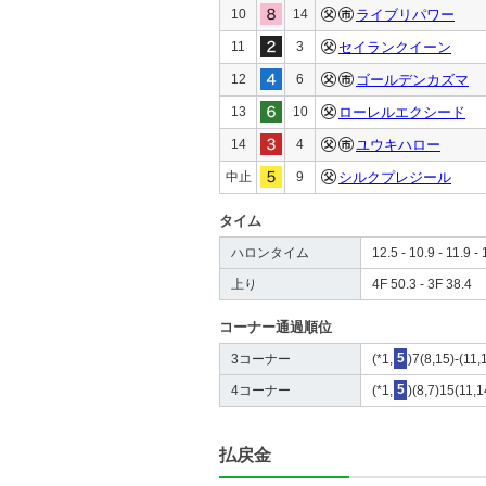
10
14
ライブリパワー
11
3
セイランクイーン
12
6
ゴールデンカズマ
13
10
ローレルエクシード
14
4
ユウキハロー
中止
9
シルクプレジール
タイム
ハロンタイム
12.5 - 10.9 - 11.9 - 
上り
4F 50.3 - 3F 38.4
コーナー通過順位
3コーナー
(*1,
5
)7(8,15)-(11,
4コーナー
(*1,
5
)(8,7)15(11,1
払戻金