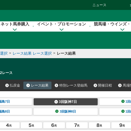
ニュース
ネット馬券購入
イベント・プロモーション
競馬場・ウインズ・
催選択
>
レース結果 レース選択
>
レース結果
 2レース
払戻金
レース結果
特別レース登録馬
開催日程
馬場
福島7日
3回阪神7日
1回
福島8日
3回阪神8日
1回