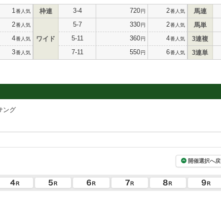
1
3-4
720
2
枠連
馬連
番人気
円
番人気
2
5-7
330
2
馬単
番人気
円
番人気
4
5-11
360
4
ワイド
3連複
番人気
円
番人気
3
7-11
550
6
3連単
番人気
円
番人気
サング
開催選択へ戻