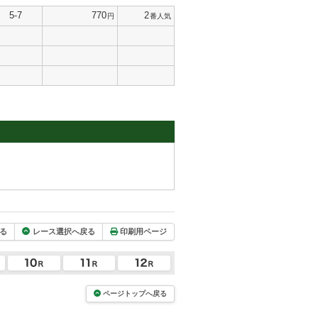
5-7
770
2
円
番人気
る
レース選択へ戻る
印刷用ページ
ページトップへ戻る