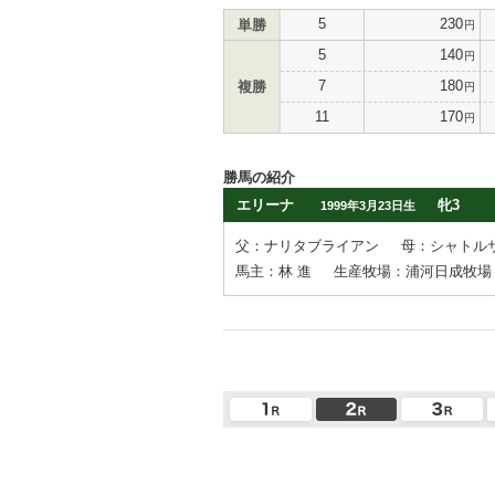
5
230
単勝
円
5
140
円
7
180
複勝
円
11
170
円
勝馬の紹介
エリーナ
牝3
1999年3月23日生
父：ナリタブライアン
母：シャトル
馬主：林 進
生産牧場：浦河日成牧場