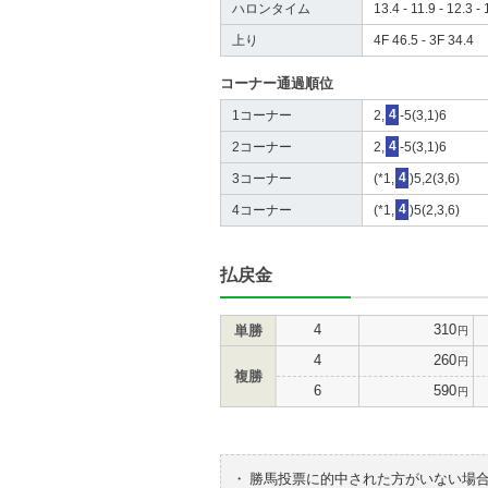
ハロンタイム
13.4 - 11.9 - 12.3 - 
上り
4F 46.5 - 3F 34.4
コーナー通過順位
1コーナー
2,
4
-5(3,1)6
2コーナー
2,
4
-5(3,1)6
3コーナー
(*1,
4
)5,2(3,6)
4コーナー
(*1,
4
)5(2,3,6)
払戻金
4
310
単勝
円
4
260
円
複勝
6
590
円
・
勝馬投票に的中された方がいない場