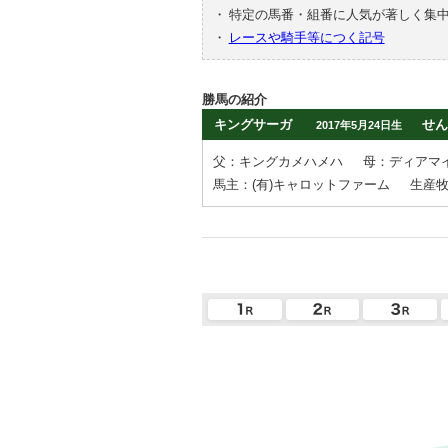
・
特定の馬番・組番に人気が著しく集
・
レースや騎手等につく記号
勝馬の紹介
キングサーガ
せん
2017年5月24日生
父：キングカメハメハ
母：ディアマ
馬主：(有)キャロットファーム
生産