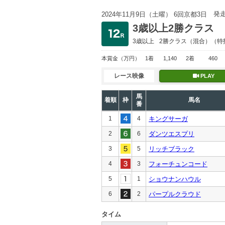
発
2024年11月9日（土曜） 6回京都3日
3歳以上2勝クラス
3歳以上
2勝クラス
（混合）（特
本賞金
（万円）
1着
1,140
2着
460
レース映像
PLAY
馬
着順
枠
馬名
番
1
4
キングサーガ
2
6
ダンツエスプリ
3
5
リッチブラック
4
3
フォーチュンコード
5
1
ショウナンハウル
6
2
パープルクラウド
タイム