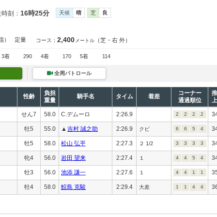
16時25分
走時刻：
天候
晴
芝
良
2,400
指）
定量
（芝・右 外）
コース：
メートル
3着
290
4着
170
5着
114
全周パトロール
負担
コーナー
性齢
騎手名
タイム
着差
重量
通過順位
せん7
58.0
C.デムーロ
2:26.9
3
2
2
2
2
牡5
55.0
▲
吉村 誠之助
2:26.9
3
クビ
6
6
5
4
牡5
58.0
松山 弘平
2:27.3
3
２ 1/2
3
3
3
3
牝4
56.0
岩田 望来
2:27.4
3
１
4
4
5
4
牡3
56.0
池添 謙一
2:27.6
3
１
4
4
1
1
牡4
58.0
鮫島 克駿
2:29.4
3
大差
1
1
4
4