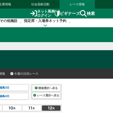
企業情報
社会貢献活動
レース情報
ネット馬券
検索
ビギナーズ
ログイン
その他施設
指定席・入場券ネット予約
情報
今週の注目レース
福島3日
開催選択へ戻る
レース選択へ戻る
福島4日