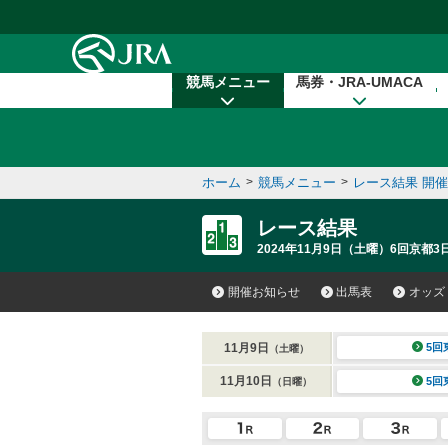
本文へ移動する
競馬メニュー
馬券・JRA-UMACA
ホーム
>
競馬メニュー
>
レース結果 開
レース結果
2024年11月9日（土曜）6回京都3日
開催お知らせ
出馬表
オッズ
11月9日
5回
（土曜）
11月10日
5回
（日曜）