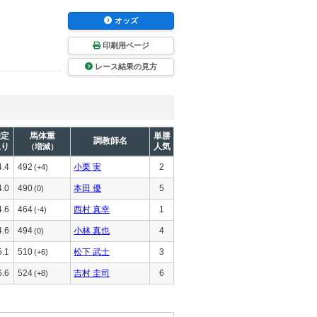
オッズ
印刷用ページ
レース結果の見方
推定
馬体重
単勝
調教師名
上り
人気
（増減）
4.4
492
小栗 実
2
(+4)
4.0
490
本田 優
5
(0)
4.6
464
西村 真幸
1
(-4)
4.6
494
小林 真也
4
(0)
5.1
510
松下 武士
3
(+6)
6.6
524
吉村 圭司
6
(+8)