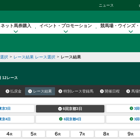
ニュース
ネット馬券購入
イベント・プロモーション
競馬場・ウインズ・
催選択
>
レース結果 レース選択
>
レース結果
 12レース
払戻金
レース結果
特別レース登録馬
開催日程
馬場
東京3日
6回京都3日
3回
東京4日
6回京都4日
3回