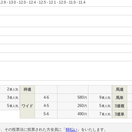
12.9 - 13.0 - 12.0 - 12.4 - 12.5 - 12.1 - 12.0 - 11.0 - 11.4
2
枠連
馬連
番人気
3
4-6
580
9
馬単
番人気
円
番人気
5
4-5
260
5
ワイド
3連複
番人気
円
番人気
5-6
490
7
3連単
円
番人気
合、その投票法に投票された方全員に「
特払い
」をいたします。