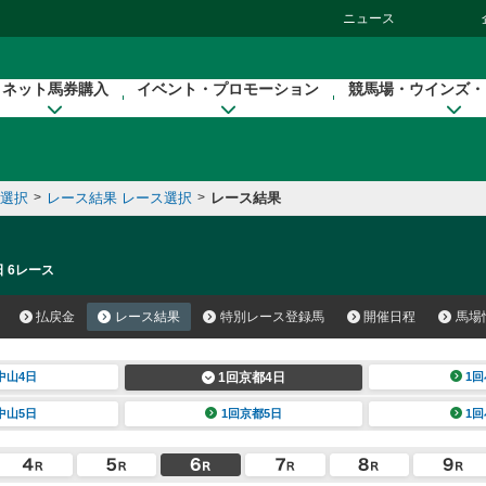
ニュース
ネット馬券購入
イベント・プロモーション
競馬場・ウインズ・
催選択
>
レース結果 レース選択
>
レース結果
日 6レース
払戻金
レース結果
特別レース登録馬
開催日程
馬場
中山4日
1回京都4日
1回
中山5日
1回京都5日
1回