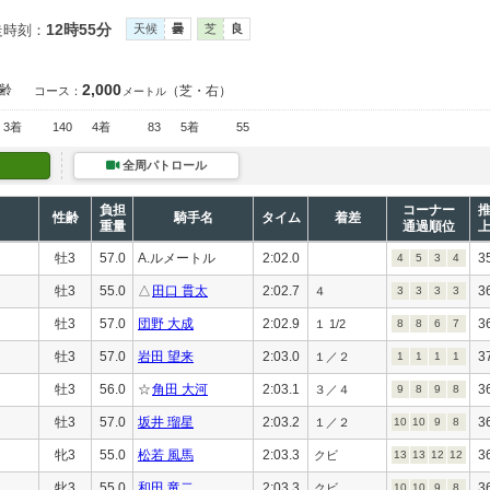
12時55分
走時刻：
天候
曇
芝
良
2,000
齢
（芝・右）
コース：
メートル
3着
140
4着
83
5着
55
全周パトロール
負担
コーナー
性齢
騎手名
タイム
着差
重量
通過順位
牡3
57.0
A.ルメートル
2:02.0
3
4
5
3
4
牡3
55.0
△
田口 貫太
2:02.7
3
４
3
3
3
3
牡3
57.0
団野 大成
2:02.9
3
１ 1/2
8
8
6
7
牡3
57.0
岩田 望来
2:03.0
3
１／２
1
1
1
1
牡3
56.0
☆
角田 大河
2:03.1
3
３／４
9
8
9
8
牡3
57.0
坂井 瑠星
2:03.2
3
１／２
10
10
9
8
牝3
55.0
松若 風馬
2:03.3
3
クビ
13
13
12
12
牝3
55.0
和田 竜二
2:03.3
3
クビ
10
10
9
8