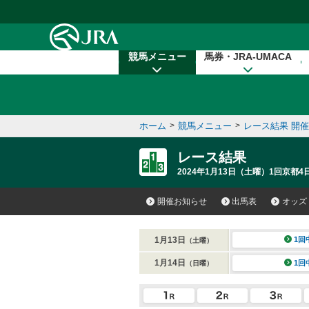
本文へ移動する
競馬メニュー
馬券・JRA-UMACA
ホーム
>
競馬メニュー
>
レース結果 開
レース結果
2024年1月13日（土曜）1回京都4
開催お知らせ
出馬表
オッズ
1月13日
1回
（土曜）
1月14日
1回
（日曜）