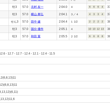
牡3
57.0
北村 友一
2:04.0
3
４
6
6
6
4
牡3
57.0
横山 典弘
2:04.1
3
３／４
4
3
3
4
せん3
57.0
田中 健
2:04.4
3
１ 1/2
2
2
2
2
牡3
57.0
国分 優作
2:05.1
3
４
10
10
12
13
牡3
57.0
和田 翼
2:05.5
3
２ 1/2
6
6
8
8
12.6 - 12.7 - 12.7 - 12.4 - 12.1 - 12.4 - 11.5
12(6,8,13)11
12)(6,8,13)11
8,13,12)(6,11)
8,13,12)11,6