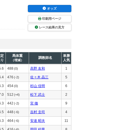
オッズ
印刷用ページ
レース結果の見方
推定
馬体重
単勝
調教師名
上り
人気
（増減）
5.6
488
高野 友和
1
(0)
6.4
476
佐々木 晶三
5
(-2)
6.3
454
杉山 佳明
6
(0)
7.0
512
松下 武士
2
(+4)
6.3
442
宮 徹
9
(-2)
6.5
448
吉村 圭司
4
(-6)
6.3
464
安達 昭夫
11
(-6)
6.5
416
岡田 稲男
8
(-6)