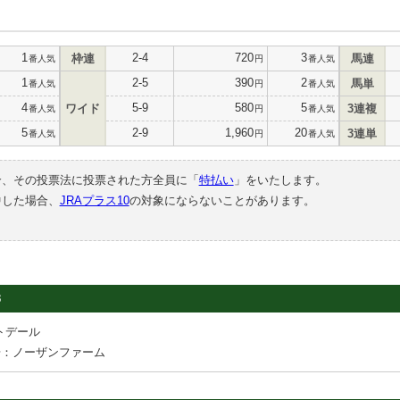
1
2-4
720
3
枠連
馬連
番人気
円
番人気
1
2-5
390
2
馬単
番人気
円
番人気
4
5-9
580
5
ワイド
3連複
番人気
円
番人気
5
2-9
1,960
20
3連単
番人気
円
番人気
合、その投票法に投票された方全員に「
特払い
」をいたします。
中した場合、
JRAプラス10
の対象にならないことがあります。
3
トデール
場：ノーザンファーム