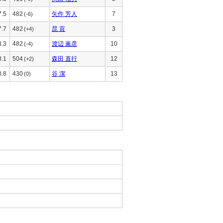
7.5
482
矢作 芳人
7
(-6)
7.7
482
昆 貢
3
(+4)
8.3
482
渡辺 薫彦
10
(-4)
8.1
504
森田 直行
12
(+2)
8.8
430
谷 潔
13
(0)