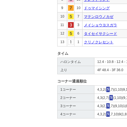
9
10
ドゥマイシング
10
7
マテンロウノカゼ
11
3
メイショウヨスガラ
12
6
タイセイサクシード
13
1
クリノクレセント
タイム
ハロンタイム
12.4 - 10.8 - 12.4 - 
上り
4F 48.4 - 3F 36.0
コーナー通過順位
1コーナー
4,3,2(
5
,7)(1,10)9,
2コーナー
4,3(2,7)
5
(1,10)(9,
3コーナー
4,3(2,
5
,7)(9,10)1(
4コーナー
4,3,2(
5
,7,10)9(1,