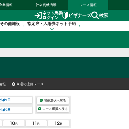
企業情報
社会貢献活動
レース情報
ネット馬券
検索
ビギナーズ
ログイン
その他施設
指定席・入場券ネット予約
情報
今週の注目レース
小倉1日
開催選択へ戻る
レース選択へ戻る
小倉2日