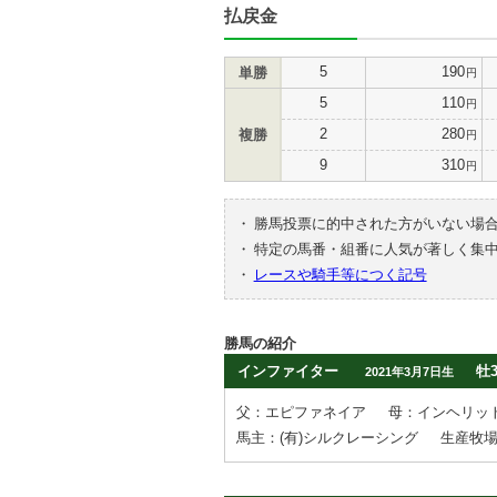
払戻金
5
190
単勝
円
5
110
円
2
280
複勝
円
9
310
円
・
勝馬投票に的中された方がいない場
・
特定の馬番・組番に人気が著しく集
・
レースや騎手等につく記号
勝馬の紹介
インファイター
牡
2021年3月7日生
父：エピファネイア
母：インヘリッ
馬主：(有)シルクレーシング
生産牧