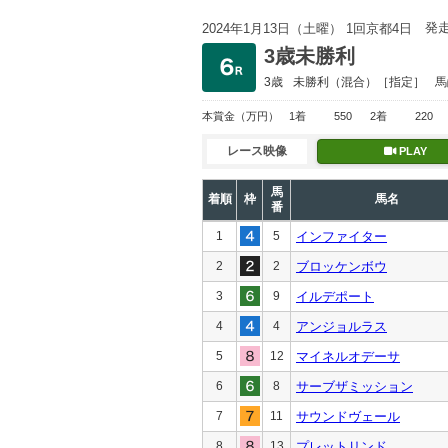
発
2024年1月13日（土曜） 1回京都4日
3歳未勝利
3歳
未勝利
（混合）［指定］
馬
本賞金
（万円）
1着
550
2着
220
レース映像
PLAY
馬
着順
枠
馬名
番
1
5
インファイター
2
2
ブロッケンボウ
3
9
イルデポート
4
4
アンジョルラス
5
12
マイネルオデーサ
6
8
サーブザミッション
7
11
サウンドヴェール
8
13
プレットリンド