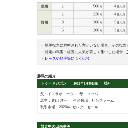
1
560
4
単勝
円
番人気
1
220
4
円
番人気
8
300
5
複勝
円
番人気
5
200
3
円
番人気
・
勝馬投票に的中された方がいない場合、その投票
・
特定の馬番・組番に人気が著しく集中した場合、
・
レースや騎手等につく記号
勝馬の紹介
トゥードジボン
牡4
2019年3月30日生
父：イスラボニータ
母：コッパ
馬主：青山 洋一
生産牧場：社台ファーム
取引市場：2020年
セレクトセール
競走中の出来事等