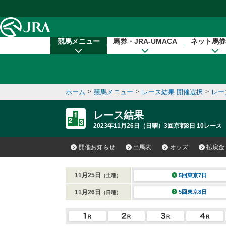
本文へ移動する
競馬メニュー
馬券・JRA-UMACA
ネット馬券
ホーム
>
競馬メニュー
>
レース結果 開催選択
>
レー
レース結果
2023年11月26日（日曜）3回京都8日 10レース
開催お知らせ
出馬表
オッズ
払戻金
11月25日
5回東京7日
（土曜）
11月26日
5回東京8日
（日曜）