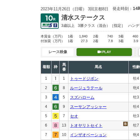
14
発走時刻：
2023年11月26日（日曜） 3回京都8日
清水ステークス
3歳以上
3勝クラス
（混合）［指定］
ハンデ
本賞金
（万円）
1着
1,840
2着
740
3着
460
付加賞
（万円）
1着
27.3
2着
7.8
3着
3.9
レース映像
PLAY
馬
着順
枠
馬名
性齢
番
1
1
トゥードジボン
牡4
2
8
ルージュラテール
牝4
3
5
スズハローム
牡3
4
9
スーサンアッシャー
牡4
5
7
セオ
牡3
6
13
トオヤリトセイト
牡7
7
10
インザオベーション
牝4