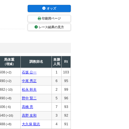
オッズ
印刷用ページ
レース結果の見方
馬体重
単勝
調教師名
Rt
人気
（増減）
508
石坂 公一
1
103
(+2)
490
中尾 秀正
6
95
(+2)
482
松永 幹夫
2
99
(-10)
490
野中 賢二
5
96
(+8)
506
高橋 亮
7
93
(-6)
540
高野 友和
3
92
(+16)
488
大久保 龍志
4
91
(+8)