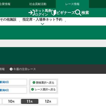
企業情報
社会貢献活動
レース情報
ネット馬券
検索
ビギナーズ
ログイン
その他施設
指定席・入場券ネット予約
情報
今週の注目レース
新潟3日
開催選択へ戻る
レース選択へ戻る
新潟4日