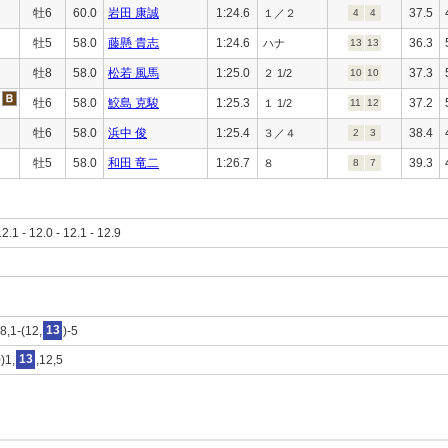
牡6
60.0
岩田 康誠
1:24.6
37.5
１／２
4
4
牡5
58.0
藤懸 貴志
1:24.6
36.3
ハナ
13
13
牡8
58.0
松若 風馬
1:25.0
37.3
２ 1/2
10
10
牡6
58.0
鮫島 克駿
1:25.3
37.2
１ 1/2
11
12
牡6
58.0
浜中 俊
1:25.4
38.4
３／４
2
3
牡5
58.0
和田 竜二
1:26.7
39.3
８
8
7
12.1 - 12.0 - 12.1 - 12.9
8,1-(12,
13
)-5
)1,
13
,12,5