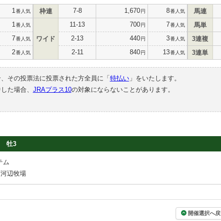
1
7-8
1,670
8
枠連
馬連
番人気
円
番人気
1
11-13
700
7
馬単
番人気
円
番人気
7
2-13
440
3
ワイド
3連複
番人気
円
番人気
2
2-11
840
13
3連単
番人気
円
番人気
合、その投票法に投票された方全員に「
特払い
」をいたします。
中した場合、
JRAプラス10
の対象にならないことがあります。
牡3
テム
下河辺牧場
開催選択へ戻