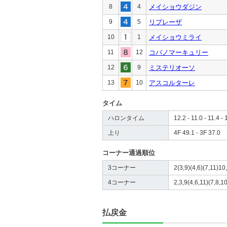
8
4
メイショウダジン
9
5
リプレーザ
10
1
メイショウミライ
11
12
コパノマーキュリー
12
9
ミステリオーソ
13
10
アスコルターレ
タイム
ハロンタイム
12.2 - 11.0 - 11.4 - 
上り
4F 49.1 - 3F 37.0
コーナー通過順位
3コーナー
2(3,9)(4,6)(7,11)10,
4コーナー
2,3,9(4,6,11)(7,8,10
払戻金