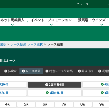
ニュース
ネット馬券購入
イベント・プロモーション
競馬場・ウインズ・
催選択
>
レース結果 レース選択
>
レース結果
日 11レース
払戻金
レース結果
特別レース登録馬
開催日程
馬場
東京6日
2回京都6日
4回
東京7日
2回京都7日
4回