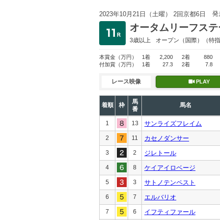
発
2023年10月21日（土曜） 2回京都6日
オータムリーフステ
3歳以上
オープン
（国際）（特
本賞金
（万円）
1着
2,200
2着
880
付加賞
（万円）
1着
27.3
2着
7.8
レース映像
PLAY
馬
着順
枠
馬名
番
1
13
サンライズフレイム
2
11
カセノダンサー
3
2
ジレトール
4
8
ケイアイロベージ
5
3
サトノテンペスト
6
7
エルバリオ
7
6
イフティファール