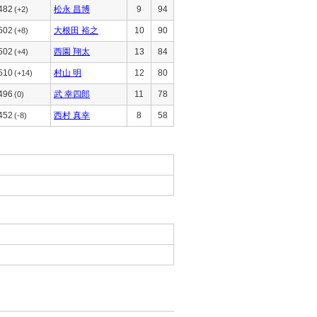
482
松永 昌博
9
94
(+2)
502
大根田 裕之
10
90
(+8)
502
西園 翔太
13
84
(+4)
510
村山 明
12
80
(+14)
496
武 幸四郎
11
78
(0)
452
西村 真幸
8
58
(-8)