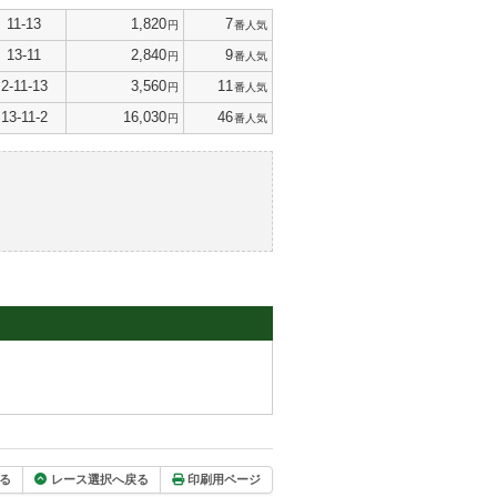
11-13
1,820
7
円
番人気
13-11
2,840
9
円
番人気
2-11-13
3,560
11
円
番人気
13-11-2
16,030
46
円
番人気
る
レース選択へ戻る
印刷用ページ