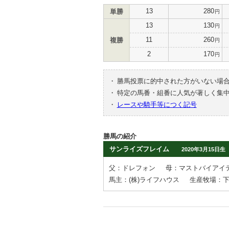
13
280
単勝
円
13
130
円
11
260
複勝
円
2
170
円
・
勝馬投票に的中された方がいない場
・
特定の馬番・組番に人気が著しく集
・
レースや騎手等につく記号
勝馬の紹介
サンライズフレイム
2020年3月15日生
父：ドレフォン
母：マストバイアイ
馬主：(株)ライフハウス
生産牧場：