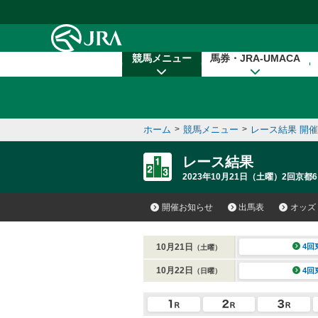
本文へ移動する
競馬メニュー
馬券・JRA-UMACA
ホーム
>
競馬メニュー
>
レース結果 開
レース結果
2023年10月21日（土曜）2回京都6
開催お知らせ
出馬表
オッズ
10月21日
4回
（土曜）
10月22日
4回
（日曜）