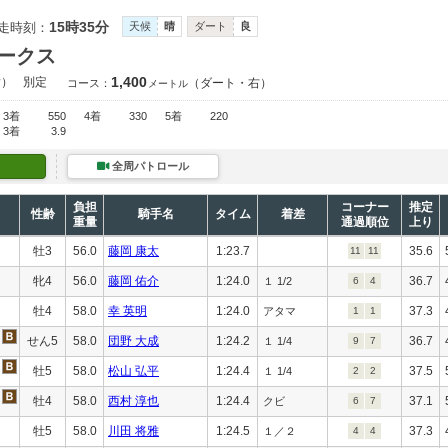
15時35分
走時刻：
天候
晴
ダート
良
ークス
1,400
指）
別定
（ダート・右）
コース：
メートル
3着
550
4着
330
5着
220
3着
3.9
全周パトロール
負担
コーナー
推定
性齢
騎手名
タイム
着差
重量
通過順位
上り
牡3
56.0
藤岡 康太
1:23.7
35.6
11
11
牝4
56.0
藤岡 佑介
1:24.0
36.7
１ 1/2
6
4
牡4
58.0
幸 英明
1:24.0
37.3
アタマ
1
1
せん5
58.0
団野 大成
1:24.2
36.7
１ 1/4
9
7
牡5
58.0
松山 弘平
1:24.4
37.5
１ 1/4
2
2
牡4
58.0
西村 淳也
1:24.4
37.1
クビ
6
7
牡5
58.0
川田 将雅
1:24.5
37.3
１／２
4
4