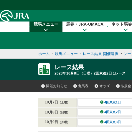
本文へ移動する
競馬メニュー
馬券・JRA-UMACA
ネット馬券
ホーム
>
競馬メニュー
>
レース結果 開催選択
>
レー
レース結果
2023年10月8日（日曜）2回京都2日 1レース
開催お知らせ
出馬表
オッズ
払戻金
10月7日
4回東京1日
（土曜）
10月8日
4回東京2日
（日曜）
10月9日
4回東京3日
（月曜）