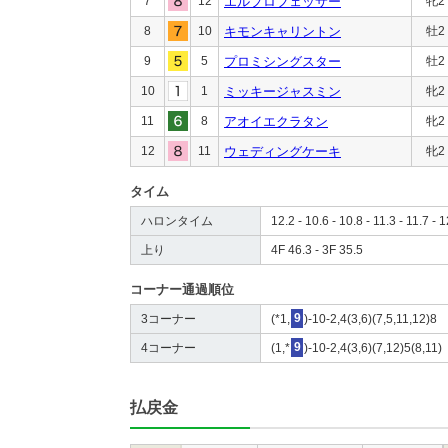
7
12
エルプロフェッサー
牝2
8
10
キモンキャリントン
牡2
9
5
プロミシングスター
牡2
10
1
ミッキージャスミン
牝2
11
8
アオイエクラタン
牝2
12
11
ウェディングケーキ
牝2
タイム
ハロンタイム
12.2 - 10.6 - 10.8 - 11.3 - 11.7 - 
上り
4F 46.3 - 3F 35.5
コーナー通過順位
3コーナー
(*1,
9
)-10-2,4(3,6)(7,5,11,12)8
4コーナー
(1,*
9
)-10-2,4(3,6)(7,12)5(8,11)
払戻金