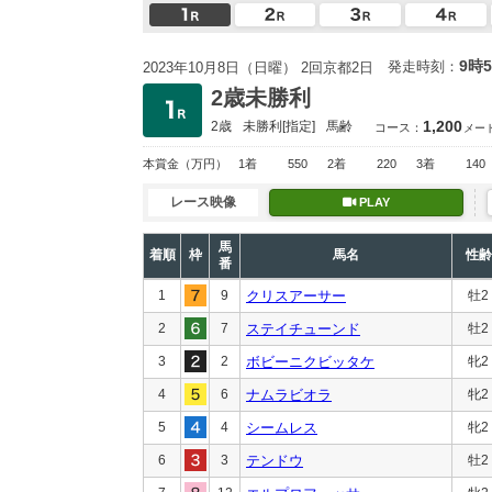
9時
発走時刻：
2023年10月8日（日曜） 2回京都2日
2歳未勝利
1,200
2歳
未勝利
[指定]
馬齢
コース：
メー
本賞金
（万円）
1着
550
2着
220
3着
140
レース映像
PLAY
馬
着順
枠
馬名
性齢
番
1
9
クリスアーサー
牡2
2
7
ステイチューンド
牡2
3
2
ボビーニクビッタケ
牝2
4
6
ナムラビオラ
牝2
5
4
シームレス
牝2
6
3
テンドウ
牡2