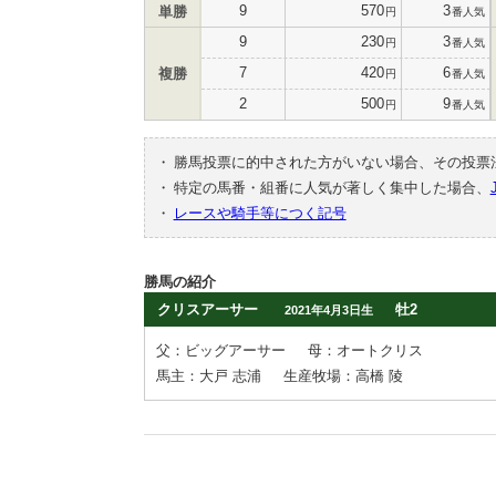
9
570
3
単勝
円
番人気
9
230
3
円
番人気
7
420
6
複勝
円
番人気
2
500
9
円
番人気
・
勝馬投票に的中された方がいない場合、その投票
・
特定の馬番・組番に人気が著しく集中した場合、
・
レースや騎手等につく記号
勝馬の紹介
クリスアーサー
牡2
2021年4月3日生
父：ビッグアーサー
母：オートクリス
馬主：大戸 志浦
生産牧場：高橋 陵