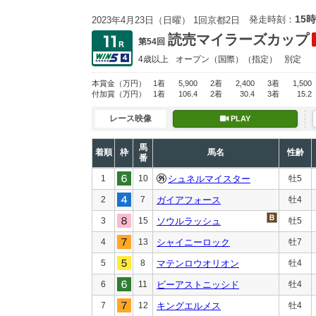
15時
発走時刻：
2023年4月23日（日曜） 1回京都2日
読売マイラーズカップ
第54回
4歳以上
オープン
（国際）（指定）
別定
本賞金
（万円）
1着
5,900
2着
2,400
3着
1,500
付加賞
（万円）
1着
106.4
2着
30.4
3着
15.2
レース映像
PLAY
馬
着順
枠
馬名
性齢
番
1
10
シュネルマイスター
牡5
2
7
ガイアフォース
牡4
3
15
ソウルラッシュ
牡5
4
13
シャイニーロック
牡7
5
8
マテンロウオリオン
牡4
6
11
ビーアストニッシド
牡4
7
12
キングエルメス
牡4