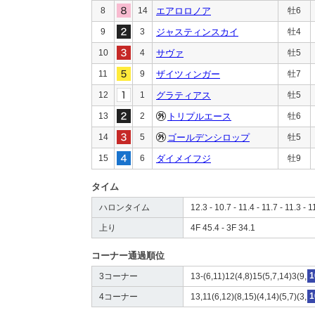
8
14
エアロロノア
牡6
9
3
ジャスティンスカイ
牡4
10
4
サヴァ
牡5
11
9
ザイツィンガー
牡7
12
1
グラティアス
牡5
13
2
トリプルエース
牡6
14
5
ゴールデンシロップ
牡5
15
6
ダイメイフジ
牡9
タイム
ハロンタイム
12.3 - 10.7 - 11.4 - 11.7 - 11.3 - 1
上り
4F 45.4 - 3F 34.1
コーナー通過順位
3コーナー
13-(6,11)12(4,8)15(5,7,14)3(9,
1
4コーナー
13,11(6,12)(8,15)(4,14)(5,7)(3,
1