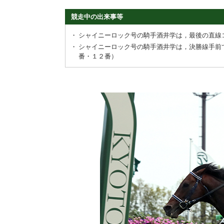
競走中の出来事等
・
シャイニーロック号の騎手酒井学は，最後の直線
・
シャイニーロック号の騎手酒井学は，決勝線手前
番・１２番）