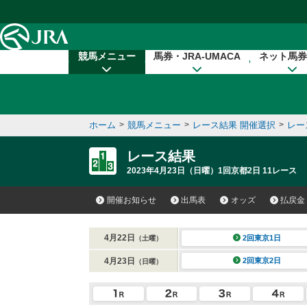
本文へ移動する
競馬メニュー
馬券・JRA-UMACA
ネット馬券
ホーム
>
競馬メニュー
>
レース結果 開催選択
>
レー
レース結果
2023年4月23日（日曜）1回京都2日 11レース
開催お知らせ
出馬表
オッズ
払戻金
4月22日
2回東京1日
（土曜）
4月23日
2回東京2日
（日曜）