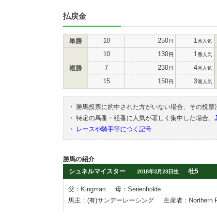
払戻金
10
250
1
単勝
円
番人気
10
130
1
円
番人気
7
230
4
複勝
円
番人気
15
150
3
円
番人気
・
勝馬投票に的中された方がいない場合、その投票
・
特定の馬番・組番に人気が著しく集中した場合、
・
レースや騎手等につく記号
勝馬の紹介
シュネルマイスター
牡5
2018年3月23日生
父：Kingman
母：Serienholde
馬主：(有)サンデーレーシング
生産者：Northern 