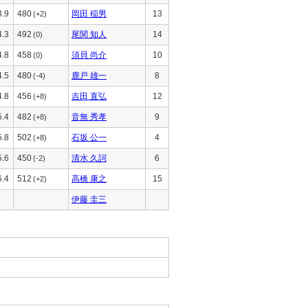
3.9
480
岡田 稲男
13
(+2)
4.3
492
尾関 知人
14
(0)
4.8
458
須貝 尚介
10
(0)
4.5
480
鹿戸 雄一
8
(-4)
4.8
456
吉田 直弘
12
(+8)
5.4
482
音無 秀孝
9
(+8)
5.8
502
石坂 公一
4
(+8)
5.6
450
清水 久詞
6
(-2)
6.4
512
高橋 康之
15
(+2)
伊藤 圭三