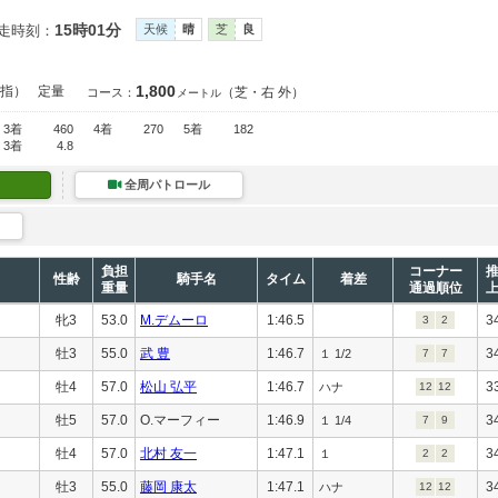
15時01分
走時刻：
天候
晴
芝
良
1,800
指）
定量
（芝・右 外）
コース：
メートル
3着
460
4着
270
5着
182
3着
4.8
全周パトロール
負担
コーナー
性齢
騎手名
タイム
着差
重量
通過順位
牝3
53.0
M.デムーロ
1:46.5
3
3
2
牡3
55.0
武 豊
1:46.7
3
１ 1/2
7
7
牡4
57.0
松山 弘平
1:46.7
3
ハナ
12
12
牡5
57.0
O.マーフィー
1:46.9
3
１ 1/4
7
9
牡4
57.0
北村 友一
1:47.1
3
１
2
2
牡3
55.0
藤岡 康太
1:47.1
3
ハナ
12
12