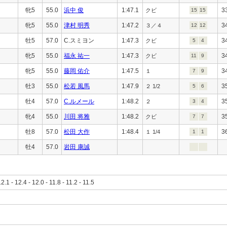
牝5
55.0
浜中 俊
1:47.1
3
クビ
15
15
牝5
55.0
津村 明秀
1:47.2
3
３／４
12
12
牡5
57.0
C.スミヨン
1:47.3
3
クビ
5
4
牝5
55.0
福永 祐一
1:47.3
3
クビ
11
9
牝5
55.0
藤岡 佑介
1:47.5
3
１
7
9
牡3
55.0
松若 風馬
1:47.9
3
２ 1/2
5
6
牡4
57.0
C.ルメール
1:48.2
3
２
3
4
牝4
55.0
川田 将雅
1:48.2
3
クビ
7
7
牡8
57.0
松田 大作
1:48.4
3
１ 1/4
1
1
牡4
57.0
岩田 康誠
12.1 - 12.4 - 12.0 - 11.8 - 11.2 - 11.5