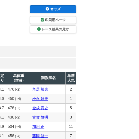
オッズ
印刷用ページ
レース結果の見方
推定
馬体重
単勝
調教師名
上り
人気
（増減）
4.1
476
角居 勝彦
2
(-2)
4.0
450
松永 幹夫
1
(+4)
3.7
478
金成 貴史
5
(-2)
4.1
436
古賀 慎明
3
(-2)
4.9
534
加用 正
11
(+4)
4.1
458
藤岡 健一
7
(-4)