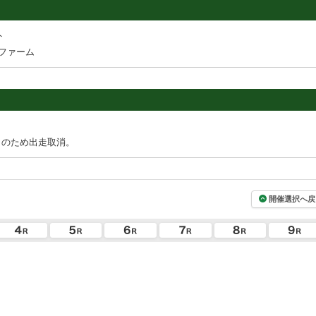
ト
ファーム
〕のため出走取消。
開催選択へ戻