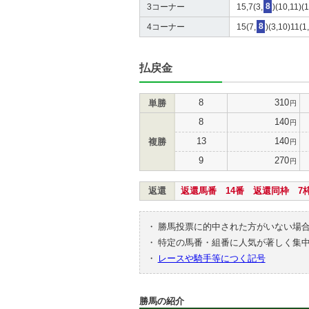
3コーナー
15,7(3,
8
)(10,11)(
4コーナー
15(7,
8
)(3,10)11(1
払戻金
8
310
単勝
円
8
140
円
13
140
複勝
円
9
270
円
返還
返還馬番 14番 返還同枠 7
・
勝馬投票に的中された方がいない場
・
特定の馬番・組番に人気が著しく集
・
レースや騎手等につく記号
勝馬の紹介