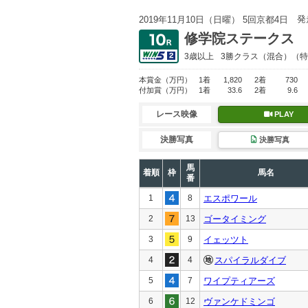
発
2019年11月10日（日曜） 5回京都4日
修学院ステークス
3歳以上
3勝クラス
（混合）（特
本賞金
（万円）
1着
1,820
2着
730
付加賞
（万円）
1着
33.6
2着
9.6
レース映像
PLAY
決勝写真
決勝写真
馬
着順
枠
馬名
番
1
8
エスポワール
2
13
ゴータイミング
3
9
イェッツト
4
4
スパイラルダイブ
5
7
ワイプティアーズ
6
12
ヴァンケドミンゴ