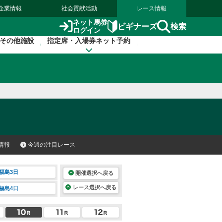
企業情報
社会貢献活動
レース情報
ネット馬券
検索
ビギナーズ
ログイン
その他施設
指定席・入場券ネット予約
情報
今週の注目レース
福島3日
開催選択へ戻る
レース選択へ戻る
福島4日