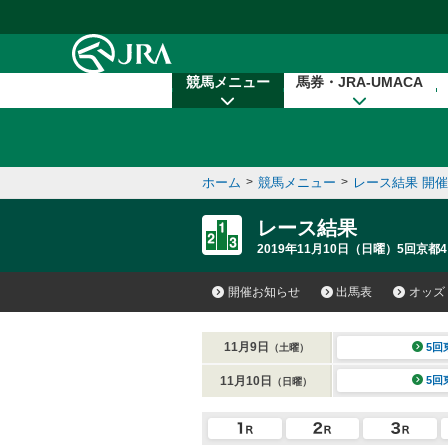
本文へ移動する
競馬メニュー
馬券・JRA-UMACA
ホーム
>
競馬メニュー
>
レース結果 開
レース結果
2019年11月10日（日曜）5回京都4
開催お知らせ
出馬表
オッズ
11月9日
5回
（土曜）
11月10日
5回
（日曜）