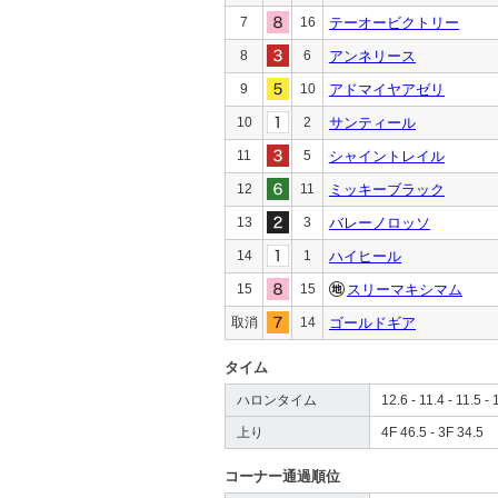
7
16
テーオービクトリー
8
6
アンネリース
9
10
アドマイヤアゼリ
10
2
サンティール
11
5
シャイントレイル
12
11
ミッキーブラック
13
3
バレーノロッソ
14
1
ハイヒール
15
15
スリーマキシマム
取消
14
ゴールドギア
タイム
ハロンタイム
12.6 - 11.4 - 11.5 - 
上り
4F 46.5 - 3F 34.5
コーナー通過順位