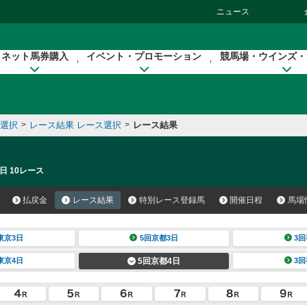
ニュース
ネット馬券購入
イベント・プロモーション
競馬場・ウインズ・
催選択
>
レース結果 レース選択
>
レース結果
日 10レース
払戻金
レース結果
特別レース登録馬
開催日程
馬場
東京3日
5回京都3日
3回
東京4日
5回京都4日
3回