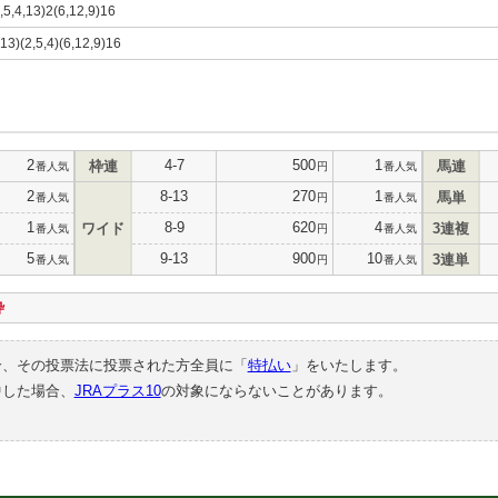
1,5,4,13)2(6,12,9)16
,13)(2,5,4)(6,12,9)16
2
4-7
500
1
枠連
馬連
番人気
円
番人気
2
8-13
270
1
馬単
番人気
円
番人気
1
8-9
620
4
ワイド
3連複
番人気
円
番人気
5
9-13
900
10
3連単
番人気
円
番人気
枠
合、その投票法に投票された方全員に「
特払い
」をいたします。
中した場合、
JRAプラス10
の対象にならないことがあります。