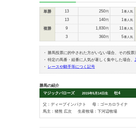
13
250
1
単勝
円
番人気
13
140
1
円
番人気
9
1,830
11
複勝
円
番人気
3
360
5
円
番人気
・
勝馬投票に的中された方がいない場合、その投票
・
特定の馬番・組番に人気が著しく集中した場合、
・
レースや騎手等につく記号
勝馬の紹介
マジックバローズ
牡4
2015年5月14日生
父：ディープインパクト
母：ゴーカロライナ
馬主：猪熊 広次
生産牧場：下河辺牧場