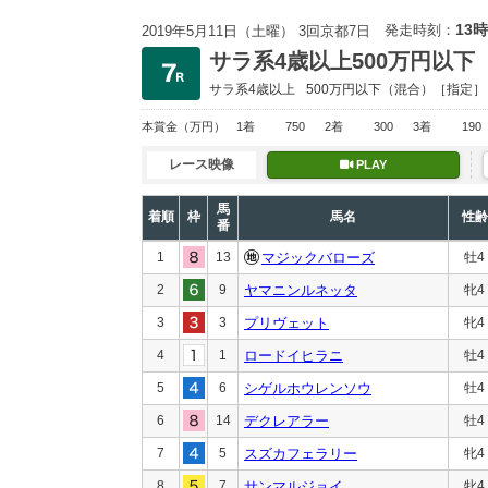
13時
発走時刻：
2019年5月11日（土曜） 3回京都7日
サラ系4歳以上500万円以下
サラ系4歳以上
500万円以下
（混合）［指定］
本賞金
（万円）
1着
750
2着
300
3着
190
レース映像
PLAY
馬
着順
枠
馬名
性齢
番
1
13
マジックバローズ
牡4
2
9
ヤマニンルネッタ
牝4
3
3
プリヴェット
牝4
4
1
ロードイヒラニ
牡4
5
6
シゲルホウレンソウ
牡4
6
14
デクレアラー
牡4
7
5
スズカフェラリー
牝4
8
7
サンマルジョイ
牝4