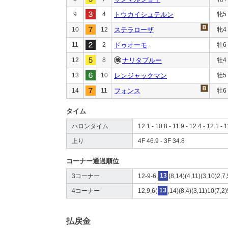
9
4
トウカイシュテルン
牝5
10
12
ステラローザ
牝4
11
2
ドゥオーモ
牡6
12
8
ナリタブルー
牡4
13
10
レンジャックマン
牡5
14
11
フォンス
牡6
タイム
ハロンタイム
12.1 - 10.8 - 11.9 - 12.4 - 12.1 - 1
上り
4F 46.9 - 3F 34.8
コーナー通過順位
3コーナー
12-9-6,
13
(8,14)(4,11)(3,10)2,7,
4コーナー
12,9,6(
13
,14)(8,4)(3,11)10(7,2)
払戻金