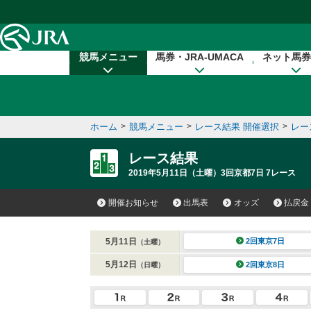
本文へ移動する
競馬メニュー
馬券・JRA-UMACA
ネット馬券
ホーム
>
競馬メニュー
>
レース結果 開催選択
>
レー
レース結果
2019年5月11日（土曜）3回京都7日 7レース
開催お知らせ
出馬表
オッズ
払戻金
5月11日
2回東京7日
（土曜）
5月12日
2回東京8日
（日曜）